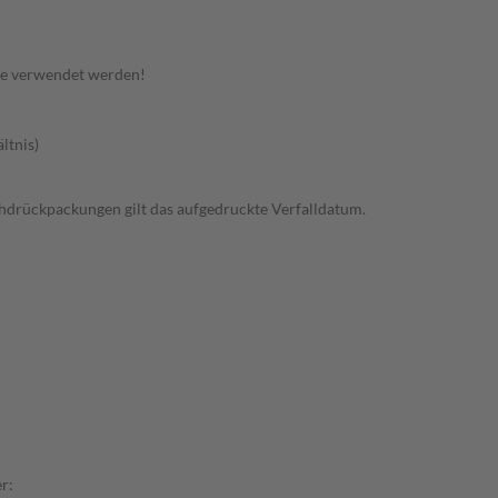
te verwendet werden!
ltnis)
rchdrückpackungen gilt das aufgedruckte Verfalldatum.
r: