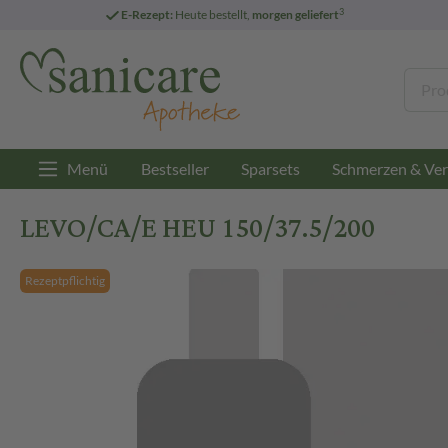
3
E-Rezept:
Heute bestellt,
morgen geliefert
Menü
Bestseller
Sparsets
Schmerzen & Ver
LEVO/CA/E HEU 150/37.5/200
Rezeptpflichtig