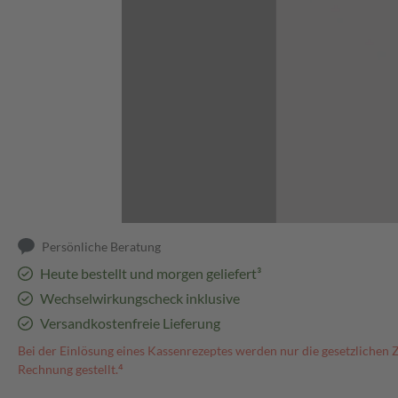
Abbildung kann abweichen
Persönliche Beratung
Heute bestellt und morgen geliefert³
Wechselwirkungscheck inklusive
Versandkostenfreie Lieferung
Bei der Einlösung eines Kassenrezeptes werden nur die gesetzlichen 
Rechnung gestellt.⁴