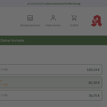
persönliche
pharmazeutische Beratung
Rezept einlösen
Mein Konto
0,00 €
Deine Vorteile
150,14 €
/ 1 St)
pp
85,10 €
/ 1 St)
36,75 €
/ 1 St)