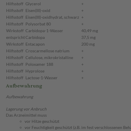
Hilfsstoff
Glycerol
+
Hilfsstoff
Eisen(III)-oxid
+
Hilfsstoff
Eisen(III)-oxidhydrat, schwarz
+
Hilfsstoff
Polysorbat 80
+
Wirkstoff
Carbidopa-1-Wasser
40,49 mg
entspricht
Carbidopa
37,5 mg
Wirkstoff
Entacapon
200 mg
Hilfsstoff
Croscarmellose natrium
+
Hilfsstoff
Cellulose, mikrokristalline
+
Hilfsstoff
Poloxamer 188
+
Hilfsstoff
Hyprolose
+
Hilfsstoff
Lactose-1-Wasser
+
Aufbewahrung
Aufbewahrung
Lagerung vor Anbruch
Das Arzneimittel muss
vor Hitze geschützt
vor Feuchtigkeit geschützt (z.B. im fest verschlossenen Behä