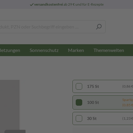
versandkostenfrei
ab 29 € und für E-Rezepte
letzungen
Sonnenschutz
Marken
Themenwelten
175 St
(0,86 € 
Sparti
100 St
(0,85 € 
30 St
(1,23 € 