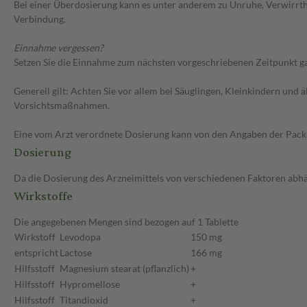
Bei einer Überdosierung kann es unter anderem zu Unruhe, Verwirrth
Verbindung.
Einnahme vergessen?
Setzen Sie die Einnahme zum nächsten vorgeschriebenen Zeitpunkt gan
Generell gilt: Achten Sie vor allem bei Säuglingen, Kleinkindern un
Vorsichtsmaßnahmen.
Eine vom Arzt verordnete Dosierung kann von den Angaben der Packun
Dosierung
Da die Dosierung des Arzneimittels von verschiedenen Faktoren abhäng
Wirkstoffe
Die angegebenen Mengen sind bezogen auf 1 Tablette
Wirkstoff
Levodopa
150 mg
entspricht
Lactose
166 mg
Hilfsstoff
Magnesium stearat (pflanzlich)
+
Hilfsstoff
Hypromellose
+
Hilfsstoff
Titandioxid
+