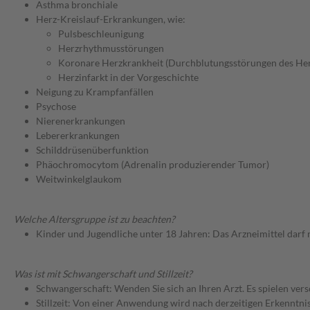
Asthma bronchiale
Herz-Kreislauf-Erkrankungen, wie:
Pulsbeschleunigung
Herzrhythmusstörungen
Koronare Herzkrankheit (Durchblutungsstörungen des He
Herzinfarkt in der Vorgeschichte
Neigung zu Krampfanfällen
Psychose
Nierenerkrankungen
Lebererkrankungen
Schilddrüsenüberfunktion
Phäochromocytom (Adrenalin produzierender Tumor)
Weitwinkelglaukom
Welche Altersgruppe ist zu beachten?
Kinder und Jugendliche unter 18 Jahren: Das Arzneimittel darf
Was ist mit Schwangerschaft und Stillzeit?
Schwangerschaft: Wenden Sie sich an Ihren Arzt. Es spielen ve
Stillzeit: Von einer Anwendung wird nach derzeitigen Erkenntniss