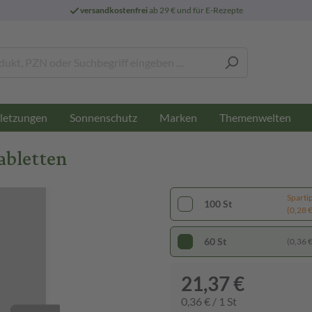
versandkostenfrei
ab 29 € und für E-Rezepte
letzungen
Sonnenschutz
Marken
Themenwelten
abletten
Sparti
100 St
(0,28 € 
60 St
(0,36 € 
21,37 €
0,36 € / 1 St