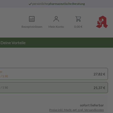
persönliche
pharmazeutische Beratung
Rezept einlösen
Mein Konto
0,00 €
Deine Vorteile
pp
27,82 €
/ 1 St)
21,37 €
/ 1 St)
sofort lieferbar
Preise inkl. MwSt. ggf. zzgl. Versandkosten