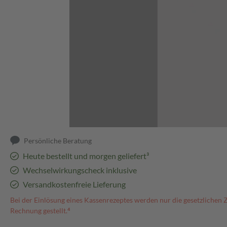
Abbildung kann abweichen
Persönliche Beratung
Heute bestellt und morgen geliefert³
Wechselwirkungscheck inklusive
Versandkostenfreie Lieferung
Bei der Einlösung eines Kassenrezeptes werden nur die gesetzlichen 
Rechnung gestellt.⁴