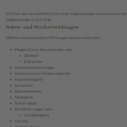
Ist Ihnen das Arzneimittel trotz einer Gegenanzeige verordnet worden
Gegenanzeige in sich birgt.
Neben- und Wechselwirkungen
Welche unerwünschten Wirkungen können auftreten?
Magen-Darm-Beschwerden, wie:
Übelkeit
Erbrechen
Geschmacksstörungen
Geschwüre im Verdauungstrakt
Appetitlosigkeit
Schwindel
Benommenheit
Müdigkeit
Schläfrigkeit
Schlafstörungen, wie:
Schlaflosigkeit
Unruhe
Angstzustände