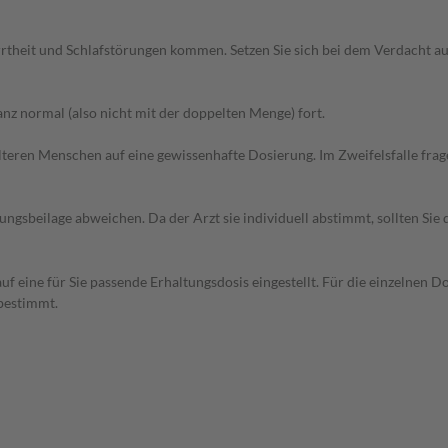
rtheit und Schlafstörungen kommen. Setzen Sie sich bei dem Verdacht a
z normal (also nicht mit der doppelten Menge) fort.
d älteren Menschen auf eine gewissenhafte Dosierung. Im Zweifelsfalle f
gsbeilage abweichen. Da der Arzt sie individuell abstimmt, sollten Si
f eine für Sie passende Erhaltungsdosis eingestellt. Für die einzelnen D
bestimmt.