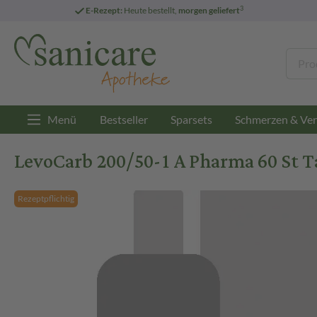
3
E-Rezept:
Heute bestellt,
morgen geliefert
Menü
Bestseller
Sparsets
Schmerzen & Ver
LevoCarb 200/50-1 A Pharma 60 St T
Rezeptpflichtig