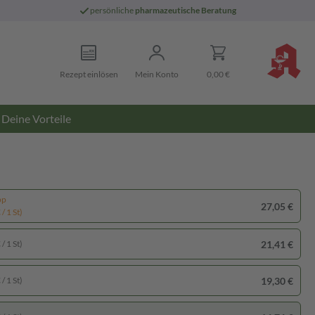
persönliche
pharmazeutische Beratung
Rezept einlösen
Mein Konto
0,00 €
Deine Vorteile
pp
27,05 €
/ 1 St)
21,41 €
/ 1 St)
19,30 €
/ 1 St)