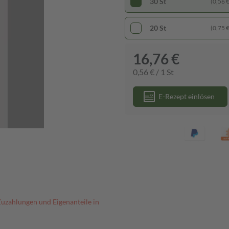
30 St
(0,56 € 
20 St
(0,75 € 
16,76 €
0,56 € / 1 St
E-Rezept einlösen
Zuzahlungen und Eigenanteile in