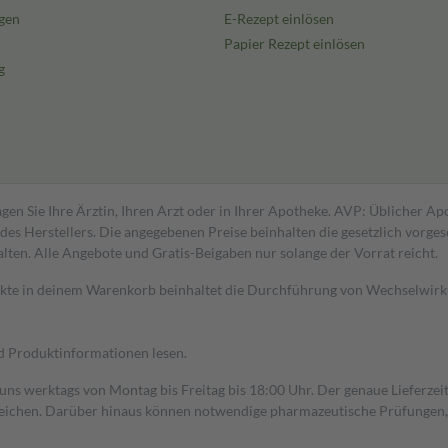
gen
E-Rezept einlösen
Papier Rezept einlösen
g
gen Sie Ihre Ärztin, Ihren Arzt oder in Ihrer Apotheke. AVP: Üblicher A
s Herstellers. Die angegebenen Preise beinhalten die gesetzlich vorgesc
alten. Alle Angebote und Gratis-Beigaben nur solange der Vorrat reicht.
dukte in deinem Warenkorb beinhaltet die Durchführung von Wechselwir
nd Produktinformationen lesen.
 uns werktags von Montag bis Freitag bis 18:00 Uhr. Der genaue Lieferze
ichen. Darüber hinaus können notwendige pharmazeutische Prüfungen, die