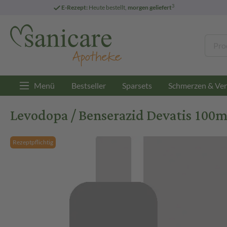
3
E-Rezept:
Heute bestellt,
morgen geliefert
Menü
Bestseller
Sparsets
Schmerzen & Ver
Levodopa / Benserazid Devatis 100m
Rezeptpflichtig