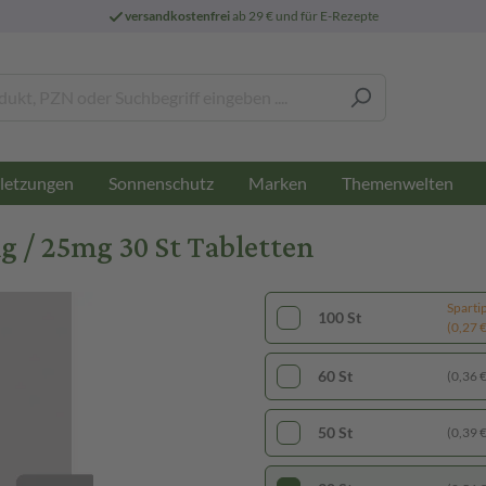
versandkostenfrei
ab 29 € und für E-Rezepte
letzungen
Sonnenschutz
Marken
Themenwelten
g / 25mg 30 St Tabletten
Sparti
100 St
(0,27 € 
60 St
(0,36 € 
50 St
(0,39 € 