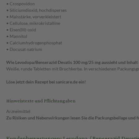
• Crospovidon
• Siliciumdioxid, hochdisperses
• Maisstärke, vorverkleistert
• Cellulose, mikrokristalline
• Eisen(III)-oxid
• Mannitol
• Calciumhydrogenphosphat
• Docusat natrium
Wie Levodopa/Benserazid Devatis 100 mg/25 mg aussieht und Inhalt
Weiße, runde Tabletten mit Bruchkerbe. In verschiedenen Packungsgr
Löse jetzt dein Rezept bei sanicare.de ein!
Hinweistexte und Pflichtangaben
Arzneimittel
Zu Risiken und Nebenwirkungen lesen Sie die Packungsbeilage und fra
Kundenbewertungen: Levodopa / Benserazid Devatis