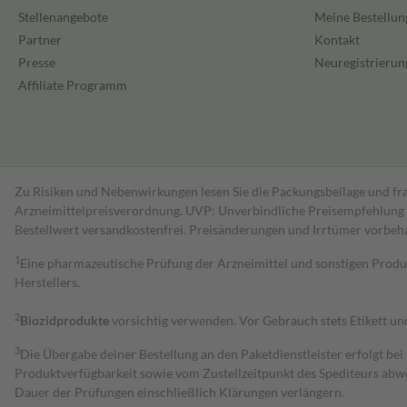
Stellenangebote
Meine Bestellun
Partner
Kontakt
Presse
Neuregistrierun
Affiliate Programm
Zu Risiken und Nebenwirkungen lesen Sie die Packungsbeilage und fra
Arzneimittelpreisverordnung. UVP: Unverbindliche Preisempfehlung de
Bestell­wert versand­kosten­frei. Preisänderungen und Irrtümer vorbeh
1
Eine pharmazeutische Prüfung der Arzneimittel und sonstigen Pro
Herstellers.
2
Biozidprodukte
vorsichtig verwenden. Vor Gebrauch stets Etikett u
3
Die Übergabe deiner Bestellung an den Paketdienstleister erfolgt bei
Produktverfügbarkeit sowie vom Zustellzeitpunkt des Spediteurs abwe
Dauer der Prüfungen einschließlich Klärungen verlängern.