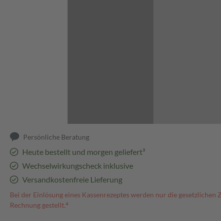
Abbildung kann abweichen
Persönliche Beratung
Heute bestellt und morgen geliefert³
Wechselwirkungscheck inklusive
Versandkostenfreie Lieferung
Bei der Einlösung eines Kassenrezeptes werden nur die gesetzlichen 
Rechnung gestellt.⁴