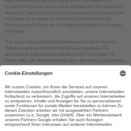
Lieferzeitpunkt kann je nach Region und in Abhängigkeit der
Produktverfügbarkeit sowie vom Zustellzeitpunkt des Spediteurs
abweichen. Darüber hinaus können notwendige pharmazeutische
Prüfungen, die zu deiner Arzneimittelsicherheit dienen, die
Lieferfrist um die Dauer der Prüfungen einschließlich Klärungen
verlängern.
4
Für verschreibungspflichtige Medikamente stellt der Arzt ein
Rezept aus und der Patient erhält sie in der Apotheke. Die
gesetzliche Krankenversicherung übernimmt in der Regel die
Kosten dafür, der Versicherte trägt einen Teil davon als Zuzahlung
mit.
Grundsätzlich leisten Mitglieder Zuzahlungen in Höhe von zehn
Prozent des Abgabepreises,
mindestens
jedoch
fünf Euro
und
höchstens zehn Euro.
Es sind jedoch nie mehr als die tatsächlichen
Kosten der Leistung zu entrichten.
Diese Regeln gelten grundsätzlich auch für Online-Apotheken.
Bei Heilmitteln und häuslicher Krankenpflege beträgt die
Zuzahlung zehn Prozent der Kosten sowie zehn Euro je
Verordnung.
Um das Engagement der Versicherten für ihre eigene Gesundheit zu
stärken und die besondere Stellung der Familie zu unterstützen,