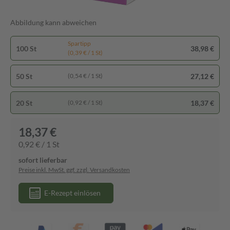
Abbildung kann abweichen
Spartipp
100 St
38,98 €
(0,39 € / 1 St)
50 St
27,12 €
(0,54 € / 1 St)
20 St
18,37 €
(0,92 € / 1 St)
18,37 €
0,92 € / 1 St
sofort lieferbar
Preise inkl. MwSt. ggf. zzgl. Versandkosten
E-Rezept einlösen