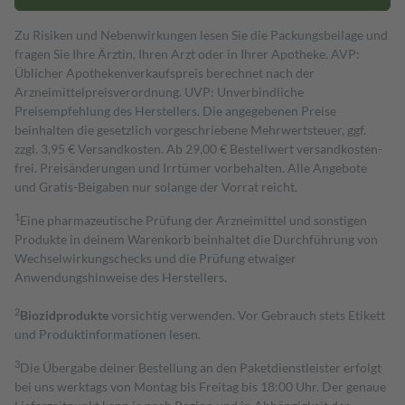
Zu Risiken und Nebenwirkungen lesen Sie die Packungsbeilage und
fragen Sie Ihre Ärztin, Ihren Arzt oder in Ihrer Apotheke. AVP:
Üblicher Apothekenverkaufspreis berechnet nach der
Arzneimittelpreisverordnung. UVP: Unverbindliche
Preisempfehlung des Herstellers. Die angegebenen Preise
beinhalten die gesetzlich vorgeschriebene Mehrwertsteuer, ggf.
zzgl. 3,95 € Versandkosten. Ab 29,00 € Bestell­wert versand­kosten­
frei. Preisänderungen und Irrtümer vorbehalten. Alle Angebote
und Gratis-Beigaben nur solange der Vorrat reicht.
1
Eine pharmazeutische Prüfung der Arzneimittel und sonstigen
Produkte in deinem Warenkorb beinhaltet die Durchführung von
Wechselwirkungschecks und die Prüfung etwaiger
Anwendungshinweise des Herstellers.
2
Biozidprodukte
vorsichtig verwenden. Vor Gebrauch stets Etikett
und Produktinformationen lesen.
3
Die Übergabe deiner Bestellung an den Paketdienstleister erfolgt
bei uns werktags von Montag bis Freitag bis 18:00 Uhr. Der genaue