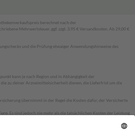
pothekenverkaufspreis berechnet nach der
hriebene Mehrwertsteuer, ggf. zzgl. 3,95 € Versandkosten. Ab 29,00 €
kungschecks und die Prüfung etwaiger Anwendungshinweise des
itpunkt kann je nach Region und in Abhängigkeit der
 zu deiner Arzneimittelsicherheit dienen, die Lieferfrist um die
ersicherung übernimmt in der Regel die Kosten dafür, der Versicherte
Euro.
Es sind jedoch nie mehr als die tatsächlichen Kosten der Leistung