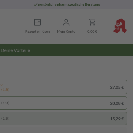
persönliche
pharmazeutische Beratung
Rezept einlösen
Mein Konto
0,00 €
Deine Vorteile
pp
27,05 €
/ 1 St)
20,08 €
/ 1 St)
15,29 €
/ 1 St)