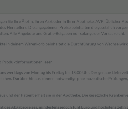
gen Sie Ihre Ärztin, Ihren Arzt oder in Ihrer Apotheke. AVP: Üblicher A
s Herstellers. Die angegebenen Preise beinhalten die gesetzlich vorgesc
alten. Alle Angebote und Gratis-Beigaben nur solange der Vorrat reicht.
dukte in deinem Warenkorb beinhaltet die Durchführung von Wechselwir
nd Produktinformationen lesen.
 uns werktags von Montag bis Freitag bis 18:00 Uhr. Der genaue Lieferze
ichen. Darüber hinaus können notwendige pharmazeutische Prüfungen, die
aus und der Patient erhält sie in der Apotheke. Die gesetzliche Krankenv
ent des Abgabepreises,
mindestens
jedoch
fünf Euro
und
höchstens zehn 
zehn Prozent der Kosten sowie zehn Euro je Verordnung.