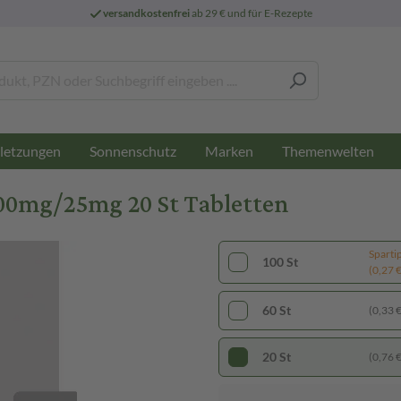
versandkostenfrei
ab 29 € und für E-Rezepte
letzungen
Sonnenschutz
Marken
Themenwelten
00mg/25mg 20 St Tabletten
Sparti
100 St
(0,27 € 
60 St
(0,33 € 
20 St
(0,76 € 