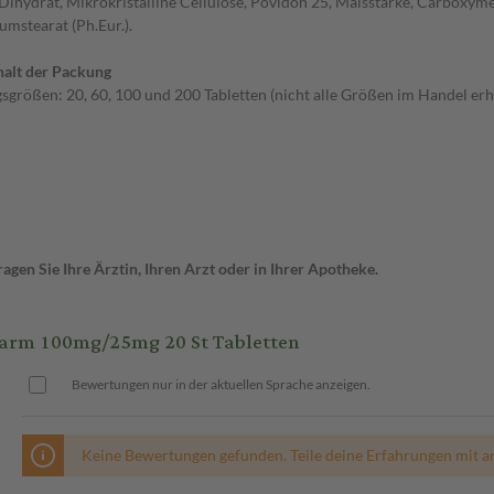
hydrat, Mikrokristalline Cellulose, Povidon 25, Maisstärke, Carboxymeth
mstearat (Ph.Eur.).
alt der Packung
gsgrößen: 20, 60, 100 und 200 Tabletten (nicht alle Größen im Handel erhä
gen Sie Ihre Ärztin, Ihren Arzt oder in Ihrer Apotheke.
arm 100mg/25mg 20 St Tabletten
Bewertungen nur in der aktuellen Sprache anzeigen.
Keine Bewertungen gefunden. Teile deine Erfahrungen mit a