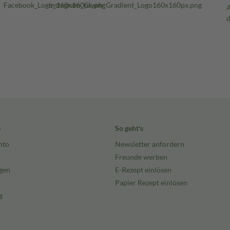
e
So geht's
nto
Newsletter anfordern
Freunde werben
gen
E-Rezept einlösen
Papier Rezept einlösen
g