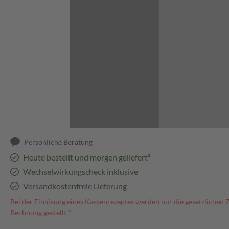
Abbildung kann abweichen
Persönliche Beratung
Heute bestellt und morgen geliefert³
Wechselwirkungscheck inklusive
Versandkostenfreie Lieferung
Bei der Einlösung eines Kassenrezeptes werden nur die gesetzlichen 
Rechnung gestellt.⁴