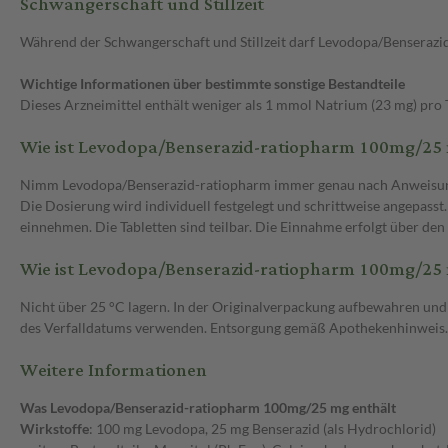
Schwangerschaft und Stillzeit
Während der Schwangerschaft und Stillzeit darf Levodopa/Benseraz
Wichtige Informationen über bestimmte sonstige Bestandteile
Dieses Arzneimittel enthält weniger als 1 mmol Natrium (23 mg) pro T
Wie ist Levodopa/Benserazid-ratiopharm 100mg/2
Nimm Levodopa/Benserazid-ratiopharm immer genau nach Anweisung des
Die Dosierung wird individuell festgelegt und schrittweise angepasst
einnehmen. Die Tabletten sind teilbar. Die Einnahme erfolgt über den
Wie ist Levodopa/Benserazid-ratiopharm 100mg/2
Nicht über 25 °C lagern. In der Originalverpackung aufbewahren und 
des Verfalldatums verwenden. Entsorgung gemäß Apothekenhinweis.
Weitere Informationen
Was Levodopa/Benserazid-ratiopharm 100mg/25 mg enthält
Wirkstoffe
: 100 mg Levodopa, 25 mg Benserazid (als Hydrochlorid)