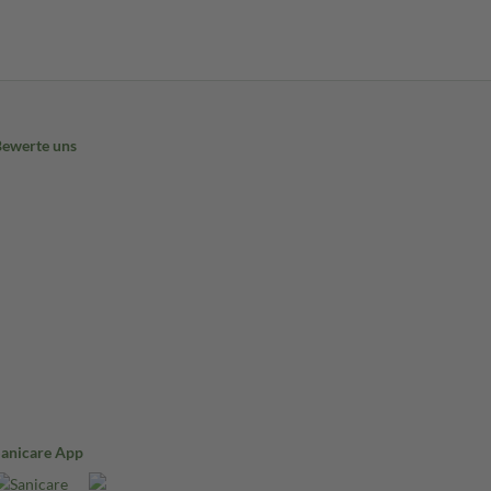
Bewerte uns
Sanicare App