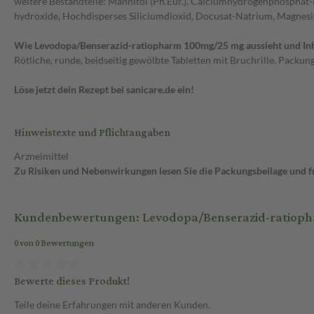
weitere Bestandteile: Mannitol (Ph.Eur.), Calciumhydrogenphosphat-Di
hydroxide, Hochdisperses Siliciumdioxid, Docusat-Natrium, Magnesiu
Wie Levodopa/Benserazid-ratiopharm 100mg/25 mg aussieht und Inh
Rötliche, runde, beidseitig gewölbte Tabletten mit Bruchrille. Packun
Löse jetzt dein Rezept bei sanicare.de ein!
Hinweistexte und Pflichtangaben
Arzneimittel
Zu Risiken und Nebenwirkungen lesen Sie die Packungsbeilage und fra
Kundenbewertungen: Levodopa/Benserazid-ratioph
0 von 0 Bewertungen
Bewerte dieses Produkt!
Teile deine Erfahrungen mit anderen Kunden.