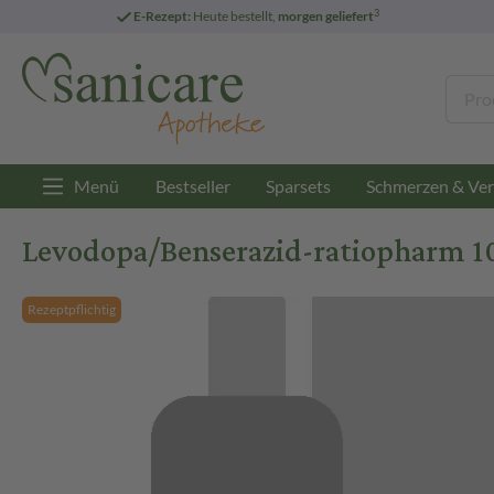
3
E-Rezept:
Heute bestellt,
morgen geliefert
Menü
Bestseller
Sparsets
Schmerzen & Ver
Levodopa/Benserazid-ratiopharm 1
Rezeptpflichtig