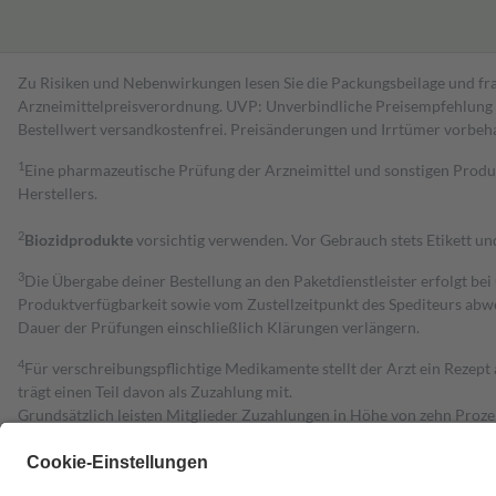
Zu Risiken und Nebenwirkungen lesen Sie die Packungsbeilage und fra
Arzneimittelpreisverordnung. UVP: Unverbindliche Preisempfehlung de
Bestell­wert versand­kosten­frei. Preisänderungen und Irrtümer vorbeh
1
Eine pharmazeutische Prüfung der Arzneimittel und sonstigen Pro
Herstellers.
2
Biozidprodukte
vorsichtig verwenden. Vor Gebrauch stets Etikett u
3
Die Übergabe deiner Bestellung an den Paketdienstleister erfolgt bei
Produktverfügbarkeit sowie vom Zustellzeitpunkt des Spediteurs abwe
Dauer der Prüfungen einschließlich Klärungen verlängern.
4
Für verschreibungspflichtige Medikamente stellt der Arzt ein Rezept 
trägt einen Teil davon als Zuzahlung mit.
Grundsätzlich leisten Mitglieder Zuzahlungen in Höhe von zehn Proz
zu entrichten.
Diese Regeln gelten grundsätzlich auch für Online-Apotheken.
Bei Heilmitteln und häuslicher Krankenpflege beträgt die Zuzahlung 