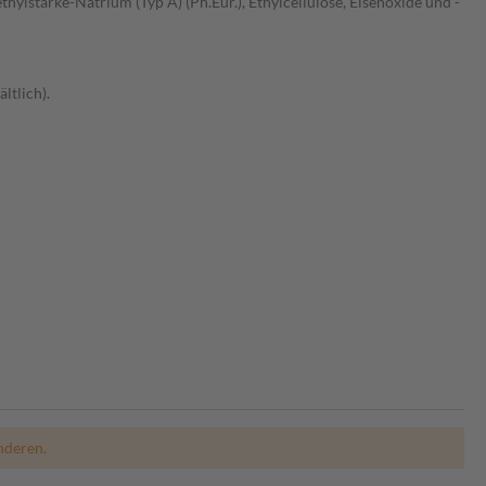
ylstärke-Natrium (Typ A) (Ph.Eur.), Ethylcellulose, Eisenoxide und -
ltlich).
nderen.