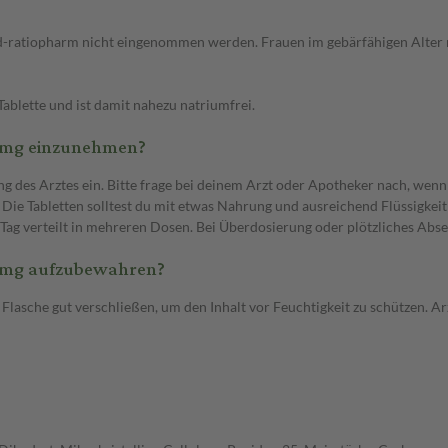
id-ratiopharm nicht eingenommen werden. Frauen im gebärfähigen Alte
ablette und ist damit nahezu natriumfrei.
5 mg einzunehmen?
 Arztes ein. Bitte frage bei deinem Arzt oder Apotheker nach, wenn du
. Die Tabletten solltest du mit etwas Nahrung und ausreichend Flüssigke
 Tag verteilt in mehreren Dosen. Bei Überdosierung oder plötzliches Abse
5 mg aufzubewahren?
Flasche gut verschließen, um den Inhalt vor Feuchtigkeit zu schützen. A