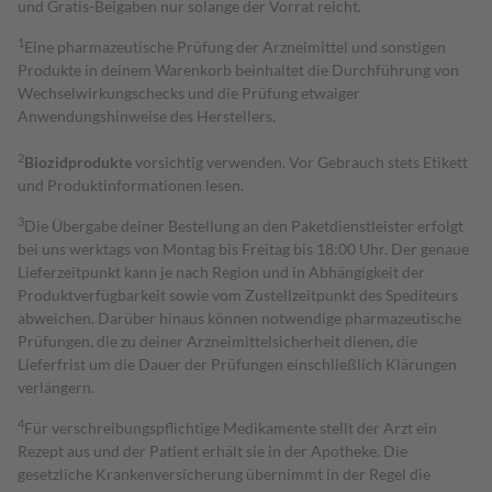
und Gratis-Beigaben nur solange der Vorrat reicht.
1
Eine pharmazeutische Prüfung der Arzneimittel und sonstigen
Produkte in deinem Warenkorb beinhaltet die Durchführung von
Wechselwirkungschecks und die Prüfung etwaiger
Anwendungshinweise des Herstellers.
2
Biozidprodukte
vorsichtig verwenden. Vor Gebrauch stets Etikett
und Produktinformationen lesen.
3
Die Übergabe deiner Bestellung an den Paketdienstleister erfolgt
bei uns werktags von Montag bis Freitag bis 18:00 Uhr. Der genaue
Lieferzeitpunkt kann je nach Region und in Abhängigkeit der
Produktverfügbarkeit sowie vom Zustellzeitpunkt des Spediteurs
abweichen. Darüber hinaus können notwendige pharmazeutische
Prüfungen, die zu deiner Arzneimittelsicherheit dienen, die
Lieferfrist um die Dauer der Prüfungen einschließlich Klärungen
verlängern.
4
Für verschreibungspflichtige Medikamente stellt der Arzt ein
Rezept aus und der Patient erhält sie in der Apotheke. Die
gesetzliche Krankenversicherung übernimmt in der Regel die