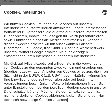
Kosten dafür, der Versicherte trägt einen Teil davon als Zuzahlung
mit.
Grundsätzlich leisten Mitglieder Zuzahlungen in Höhe von zehn
Prozent des Abgabepreises,
mindestens
jedoch
fünf Euro
und
höchstens zehn Euro.
Es sind jedoch nie mehr als die tatsächlichen
Kosten der Leistung zu entrichten.
Diese Regeln gelten grundsätzlich auch für Online-Apotheken.
Bei Heilmitteln und häuslicher Krankenpflege beträgt die
Zuzahlung zehn Prozent der Kosten sowie zehn Euro je
Verordnung.
Um das Engagement der Versicherten für ihre eigene Gesundheit zu
stärken und die besondere Stellung der Familie zu unterstützen,
fallen
keine Zuzahlungen
an bei:
• Kindern und Jugendlichen bis zum vollendeten 18. Lebensjahr
mit Ausnahme der Fahrkosten
• Untersuchungen zur Vorsorge und Früherkennung, die von der
GKV getragen werden
• empfohlenen Schutzimpfungen
• Harn- und Blutteststreifen
Wir nutzen Trusted Shops als unabhängigen Dienstleister für die
Einholung von Bewertungen. Trusted Shops hat Maßnahmen