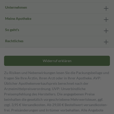
Unternehmen
Meine Apotheke
So geht's
Rechtliches
Widerruf erklären
Zu Risiken und Nebenwirkungen lesen Sie die Packungsbeilage und
fragen Sie Ihre Ärztin, Ihren Arzt oder in Ihrer Apotheke. AVP:
Üblicher Apothekenverkaufspreis berechnet nach der
Arzneimittelpreisverordnung. UVP: Unverbindliche
Preisempfehlung des Herstellers. Die angegebenen Preise
beinhalten die gesetzlich vorgeschriebene Mehrwertsteuer, ggf.
zzgl. 3,95 € Versandkosten. Ab 29,00 € Bestell­wert versand­kosten­
frei. Preisänderungen und Irrtümer vorbehalten. Alle Angebote