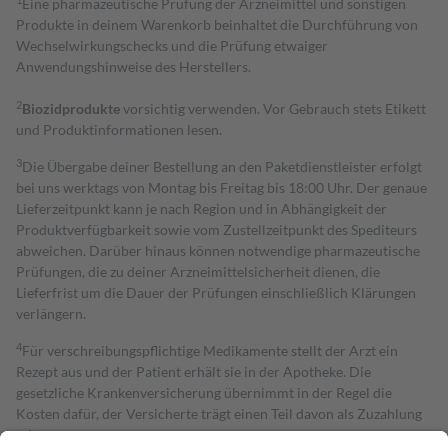
Eine pharmazeutische Prüfung der Arzneimittel und sonstigen
Produkte in deinem Warenkorb beinhaltet die Durchführung von
Wechselwirkungschecks und die Prüfung etwaiger
Anwendungshinweise des Herstellers.
2
Biozidprodukte
vorsichtig verwenden. Vor Gebrauch stets Etikett
und Produktinformationen lesen.
3
Die Übergabe deiner Bestellung an den Paketdienstleister erfolgt
bei uns werktags von Montag bis Freitag bis 18:00 Uhr. Der genaue
Lieferzeitpunkt kann je nach Region und in Abhängigkeit der
Produktverfügbarkeit sowie vom Zustellzeitpunkt des Spediteurs
abweichen. Darüber hinaus können notwendige pharmazeutische
Prüfungen, die zu deiner Arzneimittelsicherheit dienen, die
Lieferfrist um die Dauer der Prüfungen einschließlich Klärungen
verlängern.
4
Für verschreibungspflichtige Medikamente stellt der Arzt ein
Rezept aus und der Patient erhält sie in der Apotheke. Die
gesetzliche Krankenversicherung übernimmt in der Regel die
Kosten dafür, der Versicherte trägt einen Teil davon als Zuzahlung
mit.