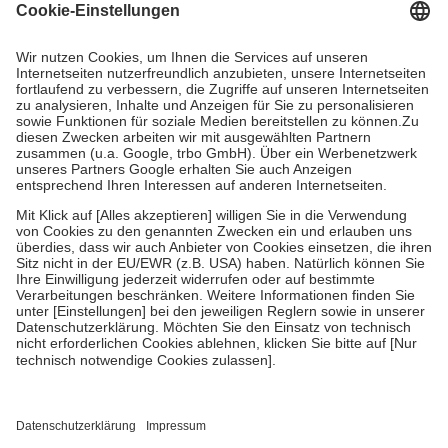
Grundsätzlich leisten Mitglieder Zuzahlungen in Höhe von zehn
Prozent des Abgabepreises,
mindestens
jedoch
fünf Euro
und
höchstens zehn Euro.
Es sind jedoch nie mehr als die tatsächlichen
Kosten der Leistung zu entrichten.
Diese Regeln gelten grundsätzlich auch für Online-Apotheken.
Bei Heilmitteln und häuslicher Krankenpflege beträgt die
Zuzahlung zehn Prozent der Kosten sowie zehn Euro je
Verordnung.
Um das Engagement der Versicherten für ihre eigene Gesundheit zu
stärken und die besondere Stellung der Familie zu unterstützen,
fallen
keine Zuzahlungen
an bei:
• Kindern und Jugendlichen bis zum vollendeten 18. Lebensjahr
mit Ausnahme der Fahrkosten
• Untersuchungen zur Vorsorge und Früherkennung, die von der
GKV getragen werden
• empfohlenen Schutzimpfungen
• Harn- und Blutteststreifen
Wir nutzen Trusted Shops als unabhängigen Dienstleister für die
Einholung von Bewertungen. Trusted Shops hat Maßnahmen
getroffen, um sicherzustellen, dass es sich um echte Bewertungen
handelt. Mehr Informationen findest du hier: