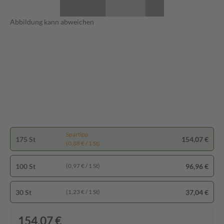
Abbildung kann abweichen
Spartipp
175 St
154,07 €
(0,88 € / 1 St)
100 St
96,96 €
(0,97 € / 1 St)
30 St
37,04 €
(1,23 € / 1 St)
154,07 €