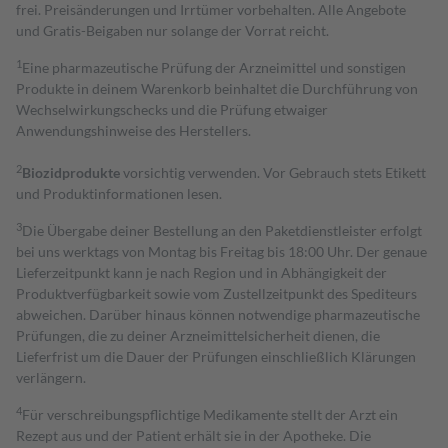
frei. Preisänderungen und Irrtümer vorbehalten. Alle Angebote
und Gratis-Beigaben nur solange der Vorrat reicht.
1
Eine pharmazeutische Prüfung der Arzneimittel und sonstigen
Produkte in deinem Warenkorb beinhaltet die Durchführung von
Wechselwirkungschecks und die Prüfung etwaiger
Anwendungshinweise des Herstellers.
2
Biozidprodukte
vorsichtig verwenden. Vor Gebrauch stets Etikett
und Produktinformationen lesen.
3
Die Übergabe deiner Bestellung an den Paketdienstleister erfolgt
bei uns werktags von Montag bis Freitag bis 18:00 Uhr. Der genaue
Lieferzeitpunkt kann je nach Region und in Abhängigkeit der
Produktverfügbarkeit sowie vom Zustellzeitpunkt des Spediteurs
abweichen. Darüber hinaus können notwendige pharmazeutische
Prüfungen, die zu deiner Arzneimittelsicherheit dienen, die
Lieferfrist um die Dauer der Prüfungen einschließlich Klärungen
verlängern.
4
Für verschreibungspflichtige Medikamente stellt der Arzt ein
Rezept aus und der Patient erhält sie in der Apotheke. Die