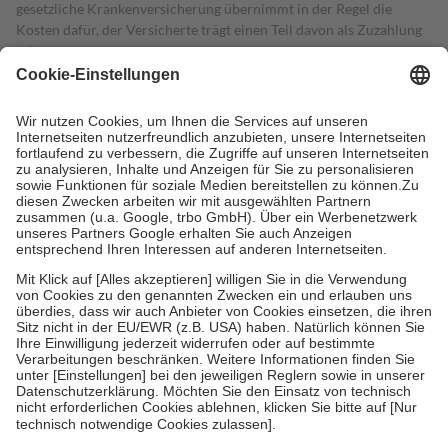
gesetzliche Krankenversicherung übernimmt in der Regel die
Kosten dafür, der Versicherte trägt einen Teil davon als Zuzahlung
mit.
Grundsätzlich leisten Mitglieder Zuzahlungen in Höhe von zehn
Prozent des Abgabepreises,
mindestens
jedoch
fünf Euro
und
höchstens zehn Euro.
Es sind jedoch nie mehr als die tatsächlichen
Kosten der Leistung zu entrichten.
Diese Regeln gelten grundsätzlich auch für Online-Apotheken.
Bei Heilmitteln und häuslicher Krankenpflege beträgt die
Zuzahlung zehn Prozent der Kosten sowie zehn Euro je
Verordnung.
Um das Engagement der Versicherten für ihre eigene Gesundheit zu
stärken und die besondere Stellung der Familie zu unterstützen,
fallen
keine Zuzahlungen
an bei:
• Kindern und Jugendlichen bis zum vollendeten 18. Lebensjahr
mit Ausnahme der Fahrkosten
• Untersuchungen zur Vorsorge und Früherkennung, die von der
GKV getragen werden
• empfohlenen Schutzimpfungen
• Harn- und Blutteststreifen
Wir nutzen Trusted Shops als unabhängigen Dienstleister für die