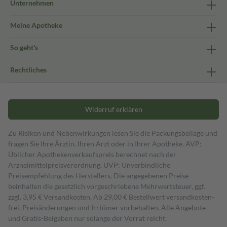
Unternehmen
Meine Apotheke
So geht's
Rechtliches
Widerruf erklären
Zu Risiken und Nebenwirkungen lesen Sie die Packungsbeilage und
fragen Sie Ihre Ärztin, Ihren Arzt oder in Ihrer Apotheke. AVP:
Üblicher Apothekenverkaufspreis berechnet nach der
Arzneimittelpreisverordnung. UVP: Unverbindliche
Preisempfehlung des Herstellers. Die angegebenen Preise
beinhalten die gesetzlich vorgeschriebene Mehrwertsteuer, ggf.
zzgl. 3,95 € Versandkosten. Ab 29,00 € Bestell­wert versand­kosten­
frei. Preisänderungen und Irrtümer vorbehalten. Alle Angebote
und Gratis-Beigaben nur solange der Vorrat reicht.