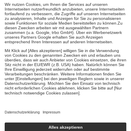
mit.
Grundsätzlich leisten Mitglieder Zuzahlungen in Höhe von zehn
Prozent des Abgabepreises,
mindestens
jedoch
fünf Euro
und
höchstens zehn Euro.
Es sind jedoch nie mehr als die tatsächlichen
Kosten der Leistung zu entrichten.
Diese Regeln gelten grundsätzlich auch für Online-Apotheken.
Bei Heilmitteln und häuslicher Krankenpflege beträgt die
Zuzahlung zehn Prozent der Kosten sowie zehn Euro je
Verordnung.
Um das Engagement der Versicherten für ihre eigene Gesundheit zu
stärken und die besondere Stellung der Familie zu unterstützen,
fallen
keine Zuzahlungen
an bei:
• Kindern und Jugendlichen bis zum vollendeten 18. Lebensjahr
mit Ausnahme der Fahrkosten
• Untersuchungen zur Vorsorge und Früherkennung, die von der
GKV getragen werden
• empfohlenen Schutzimpfungen
• Harn- und Blutteststreifen
Wir nutzen Trusted Shops als unabhängigen Dienstleister für die
Einholung von Bewertungen. Trusted Shops hat Maßnahmen
getroffen, um sicherzustellen, dass es sich um echte Bewertungen