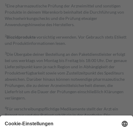
1
Eine pharmazeutische Prüfung der Arzneimittel und sonstigen
Produkte in deinem Warenkorb beinhaltet die Durchführung von
Wechselwirkungschecks und die Prüfung etwaiger
Anwendungshinweise des Herstellers.
2
Biozidprodukte
vorsichtig verwenden. Vor Gebrauch stets Etikett
und Produktinformationen lesen.
3
Die Übergabe deiner Bestellung an den Paketdienstleister erfolgt
bei uns werktags von Montag bis Freitag bis 18:00 Uhr. Der genaue
Lieferzeitpunkt kann je nach Region und in Abhängigkeit der
Produktverfügbarkeit sowie vom Zustellzeitpunkt des Spediteurs
abweichen. Darüber hinaus können notwendige pharmazeutische
Prüfungen, die zu deiner Arzneimittelsicherheit dienen, die
Lieferfrist um die Dauer der Prüfungen einschließlich Klärungen
verlängern.
4
Für verschreibungspflichtige Medikamente stellt der Arzt ein
Rezept aus und der Patient erhält sie in der Apotheke. Die
gesetzliche Krankenversicherung übernimmt in der Regel die
Kosten dafür, der Versicherte trägt einen Teil davon als Zuzahlung