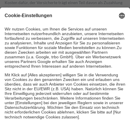
Kosten dafür, der Versicherte trägt einen Teil davon als Zuzahlung
mit.
Grundsätzlich leisten Mitglieder Zuzahlungen in Höhe von zehn
Prozent des Abgabepreises,
mindestens
jedoch
fünf Euro
und
höchstens zehn Euro.
Es sind jedoch nie mehr als die tatsächlichen
Kosten der Leistung zu entrichten.
Diese Regeln gelten grundsätzlich auch für Online-Apotheken.
Bei Heilmitteln und häuslicher Krankenpflege beträgt die
Zuzahlung zehn Prozent der Kosten sowie zehn Euro je
Verordnung.
Um das Engagement der Versicherten für ihre eigene Gesundheit zu
stärken und die besondere Stellung der Familie zu unterstützen,
fallen
keine Zuzahlungen
an bei:
• Kindern und Jugendlichen bis zum vollendeten 18. Lebensjahr
mit Ausnahme der Fahrkosten
• Untersuchungen zur Vorsorge und Früherkennung, die von der
GKV getragen werden
• empfohlenen Schutzimpfungen
• Harn- und Blutteststreifen
Wir nutzen Trusted Shops als unabhängigen Dienstleister für die
Einholung von Bewertungen. Trusted Shops hat Maßnahmen