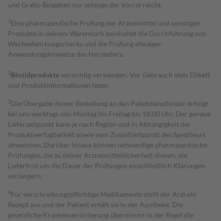
und Gratis-Beigaben nur solange der Vorrat reicht.
1
Eine pharmazeutische Prüfung der Arzneimittel und sonstigen
Produkte in deinem Warenkorb beinhaltet die Durchführung von
Wechselwirkungschecks und die Prüfung etwaiger
Anwendungshinweise des Herstellers.
2
Biozidprodukte
vorsichtig verwenden. Vor Gebrauch stets Etikett
und Produktinformationen lesen.
3
Die Übergabe deiner Bestellung an den Paketdienstleister erfolgt
bei uns werktags von Montag bis Freitag bis 18:00 Uhr. Der genaue
Lieferzeitpunkt kann je nach Region und in Abhängigkeit der
Produktverfügbarkeit sowie vom Zustellzeitpunkt des Spediteurs
abweichen. Darüber hinaus können notwendige pharmazeutische
Prüfungen, die zu deiner Arzneimittelsicherheit dienen, die
Lieferfrist um die Dauer der Prüfungen einschließlich Klärungen
verlängern.
4
Für verschreibungspflichtige Medikamente stellt der Arzt ein
Rezept aus und der Patient erhält sie in der Apotheke. Die
gesetzliche Krankenversicherung übernimmt in der Regel die