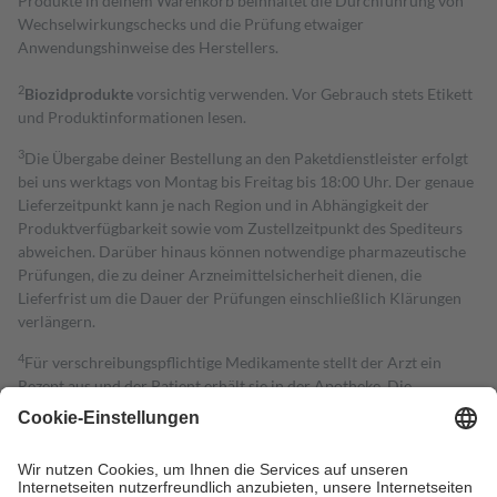
Produkte in deinem Warenkorb beinhaltet die Durchführung von
Wechselwirkungschecks und die Prüfung etwaiger
Anwendungshinweise des Herstellers.
2
Biozidprodukte
vorsichtig verwenden. Vor Gebrauch stets Etikett
und Produktinformationen lesen.
3
Die Übergabe deiner Bestellung an den Paketdienstleister erfolgt
bei uns werktags von Montag bis Freitag bis 18:00 Uhr. Der genaue
Lieferzeitpunkt kann je nach Region und in Abhängigkeit der
Produktverfügbarkeit sowie vom Zustellzeitpunkt des Spediteurs
abweichen. Darüber hinaus können notwendige pharmazeutische
Prüfungen, die zu deiner Arzneimittelsicherheit dienen, die
Lieferfrist um die Dauer der Prüfungen einschließlich Klärungen
verlängern.
4
Für verschreibungspflichtige Medikamente stellt der Arzt ein
Rezept aus und der Patient erhält sie in der Apotheke. Die
gesetzliche Krankenversicherung übernimmt in der Regel die
Kosten dafür, der Versicherte trägt einen Teil davon als Zuzahlung
mit.
Grundsätzlich leisten Mitglieder Zuzahlungen in Höhe von zehn