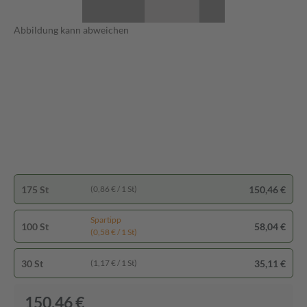
Abbildung kann abweichen
175 St
150,46 €
(0,86 € / 1 St)
Spartipp
100 St
58,04 €
(0,58 € / 1 St)
30 St
35,11 €
(1,17 € / 1 St)
150,46 €