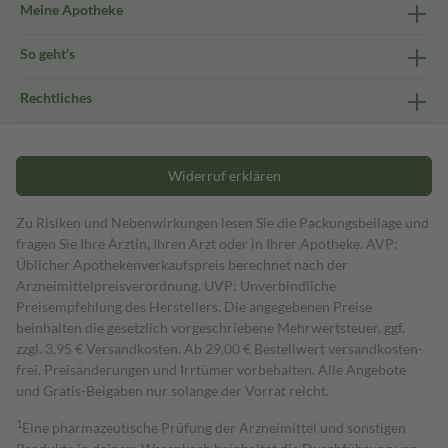
Meine Apotheke
So geht's
Rechtliches
Widerruf erklären
Zu Risiken und Nebenwirkungen lesen Sie die Packungsbeilage und
fragen Sie Ihre Ärztin, Ihren Arzt oder in Ihrer Apotheke. AVP:
Üblicher Apothekenverkaufspreis berechnet nach der
Arzneimittelpreisverordnung. UVP: Unverbindliche
Preisempfehlung des Herstellers. Die angegebenen Preise
beinhalten die gesetzlich vorgeschriebene Mehrwertsteuer, ggf.
zzgl. 3,95 € Versandkosten. Ab 29,00 € Bestell­wert versand­kosten­
frei. Preisänderungen und Irrtümer vorbehalten. Alle Angebote
und Gratis-Beigaben nur solange der Vorrat reicht.
1
Eine pharmazeutische Prüfung der Arzneimittel und sonstigen