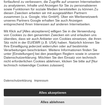
Prozent des Abgabepreises,
mindestens
jedoch
fünf Euro
und
höchstens zehn Euro.
Es sind jedoch nie mehr als die tatsächlichen
Kosten der Leistung zu entrichten.
Diese Regeln gelten grundsätzlich auch für Online-Apotheken.
Bei Heilmitteln und häuslicher Krankenpflege beträgt die
Zuzahlung zehn Prozent der Kosten sowie zehn Euro je
Verordnung.
Um das Engagement der Versicherten für ihre eigene Gesundheit zu
stärken und die besondere Stellung der Familie zu unterstützen,
fallen
keine Zuzahlungen
an bei:
• Kindern und Jugendlichen bis zum vollendeten 18. Lebensjahr
mit Ausnahme der Fahrkosten
• Untersuchungen zur Vorsorge und Früherkennung, die von der
GKV getragen werden
• empfohlenen Schutzimpfungen
• Harn- und Blutteststreifen
Wir nutzen Trusted Shops als unabhängigen Dienstleister für die
Einholung von Bewertungen. Trusted Shops hat Maßnahmen
getroffen, um sicherzustellen, dass es sich um echte Bewertungen
handelt. Mehr Informationen findest du hier:
https://help.etrusted.com/hc/de/articles/4419944605341