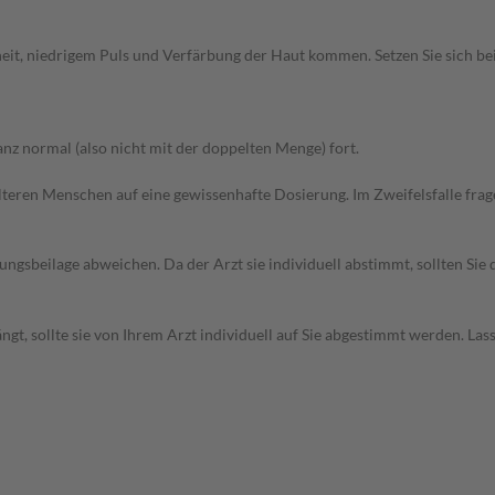
eit, niedrigem Puls und Verfärbung der Haut kommen. Setzen Sie sich b
z normal (also nicht mit der doppelten Menge) fort.
d älteren Menschen auf eine gewissenhafte Dosierung. Im Zweifelsfalle f
gsbeilage abweichen. Da der Arzt sie individuell abstimmt, sollten Si
t, sollte sie von Ihrem Arzt individuell auf Sie abgestimmt werden. Las