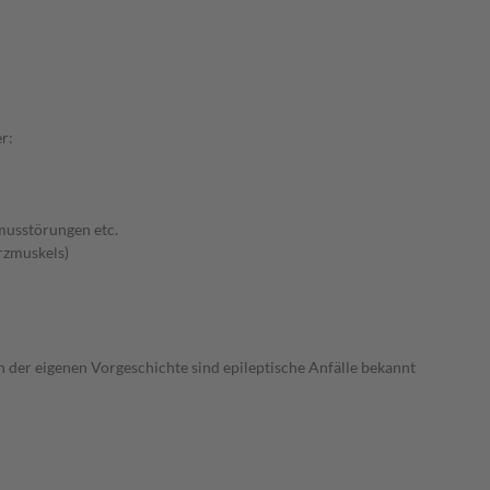
r:
musstörungen etc.
rzmuskels)
n der eigenen Vorgeschichte sind epileptische Anfälle bekannt