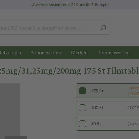
versandkostenfrei
ab 29 € und für E-Rezepte
letzungen
Sonnenschutz
Marken
Themenwelten
25mg/31,25mg/200mg 175 St Filmtabl
Sparti
175 St
(1,00 € 
100 St
(1,05 € 
30 St
(1,33 € 