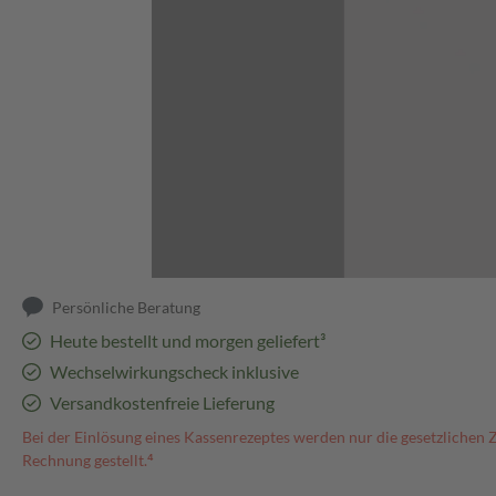
Abbildung kann abweichen
Persönliche Beratung
Heute bestellt und morgen geliefert³
Wechselwirkungscheck inklusive
Versandkostenfreie Lieferung
Bei der Einlösung eines Kassenrezeptes werden nur die gesetzlichen 
Rechnung gestellt.⁴