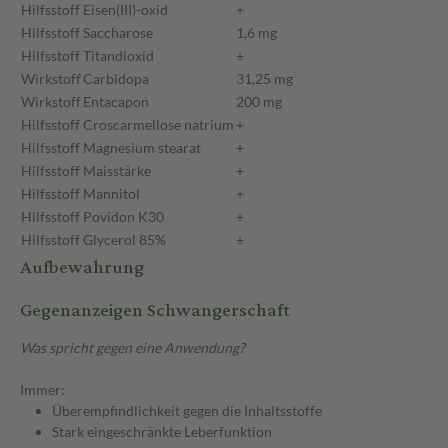
Hilfsstoff
Eisen(III)-oxid
+
Hilfsstoff
Saccharose
1,6 mg
Hilfsstoff
Titandioxid
+
Wirkstoff
Carbidopa
31,25 mg
Wirkstoff
Entacapon
200 mg
Hilfsstoff
Croscarmellose natrium
+
Hilfsstoff
Magnesium stearat
+
Hilfsstoff
Maisstärke
+
Hilfsstoff
Mannitol
+
Hilfsstoff
Povidon K30
+
Hilfsstoff
Glycerol 85%
+
Aufbewahrung
Gegenanzeigen Schwangerschaft
Was spricht gegen eine Anwendung?
Immer:
Überempfindlichkeit gegen die Inhaltsstoffe
Stark eingeschränkte Leberfunktion