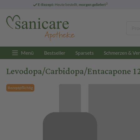
3
E-Rezept:
Heute bestellt,
morgen geliefert
Menü
Bestseller
Sparsets
Schmerzen & Ver
Levodopa/Carbidopa/Entacapone 1
Rezeptpflichtig