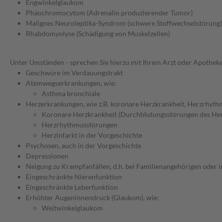
Engwinkelglaukom
Phäochromocytom (Adrenalin produzierender Tumor)
Malignes Neuroleptika-Syndrom (schwere Stoffwechselstörung)
Rhabdomyolyse (Schädigung von Muskelzellen)
Unter Umständen - sprechen Sie hierzu mit Ihrem Arzt oder Apotheke
Geschwüre im Verdauungstrakt
Atemwegserkrankungen, wie:
Asthma bronchiale
Herzerkrankungen, wie z.B. koronare Herzkrankheit, Herzrhyth
Koronare Herzkrankheit (Durchblutungsstörungen des He
Herzrhythmusstörungen
Herzinfarkt in der Vorgeschichte
Psychosen, auch in der Vorgeschichte
Depressionen
Neigung zu Krampfanfällen, d.h. bei Familienangehörigen oder i
Eingeschränkte Nierenfunktion
Eingeschränkte Leberfunktion
Erhöhter Augeninnendruck (Glaukom), wie:
Weitwinkelglaukom