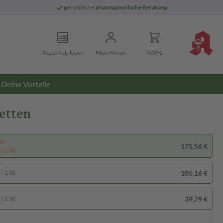
persönliche
pharmazeutische Beratung
Rezept einlösen
Mein Konto
0,00 €
Deine Vorteile
etten
pp
175,56 €
/ 1 St)
105,16 €
/ 1 St)
39,79 €
/ 1 St)