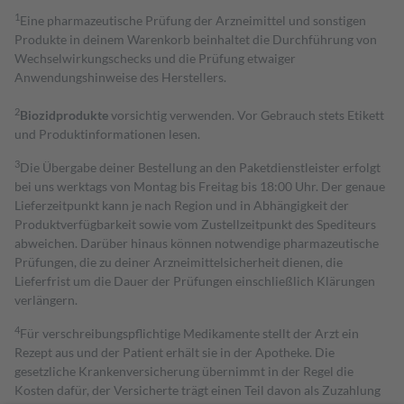
1
Eine pharmazeutische Prüfung der Arzneimittel und sonstigen
Produkte in deinem Warenkorb beinhaltet die Durchführung von
Wechselwirkungschecks und die Prüfung etwaiger
Anwendungshinweise des Herstellers.
2
Biozidprodukte
vorsichtig verwenden. Vor Gebrauch stets Etikett
und Produktinformationen lesen.
3
Die Übergabe deiner Bestellung an den Paketdienstleister erfolgt
bei uns werktags von Montag bis Freitag bis 18:00 Uhr. Der genaue
Lieferzeitpunkt kann je nach Region und in Abhängigkeit der
Produktverfügbarkeit sowie vom Zustellzeitpunkt des Spediteurs
abweichen. Darüber hinaus können notwendige pharmazeutische
Prüfungen, die zu deiner Arzneimittelsicherheit dienen, die
Lieferfrist um die Dauer der Prüfungen einschließlich Klärungen
verlängern.
4
Für verschreibungspflichtige Medikamente stellt der Arzt ein
Rezept aus und der Patient erhält sie in der Apotheke. Die
gesetzliche Krankenversicherung übernimmt in der Regel die
Kosten dafür, der Versicherte trägt einen Teil davon als Zuzahlung