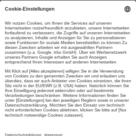
mit.
Grundsätzlich leisten Mitglieder Zuzahlungen in Höhe von zehn
Prozent des Abgabepreises,
mindestens
jedoch
fünf Euro
und
höchstens zehn Euro.
Es sind jedoch nie mehr als die tatsächlichen
Kosten der Leistung zu entrichten.
Diese Regeln gelten grundsätzlich auch für Online-Apotheken.
Bei Heilmitteln und häuslicher Krankenpflege beträgt die
Zuzahlung zehn Prozent der Kosten sowie zehn Euro je
Verordnung.
Um das Engagement der Versicherten für ihre eigene Gesundheit zu
stärken und die besondere Stellung der Familie zu unterstützen,
fallen
keine Zuzahlungen
an bei:
• Kindern und Jugendlichen bis zum vollendeten 18. Lebensjahr
mit Ausnahme der Fahrkosten
• Untersuchungen zur Vorsorge und Früherkennung, die von der
GKV getragen werden
• empfohlenen Schutzimpfungen
• Harn- und Blutteststreifen
Wir nutzen Trusted Shops als unabhängigen Dienstleister für die
Einholung von Bewertungen. Trusted Shops hat Maßnahmen
getroffen, um sicherzustellen, dass es sich um echte Bewertungen