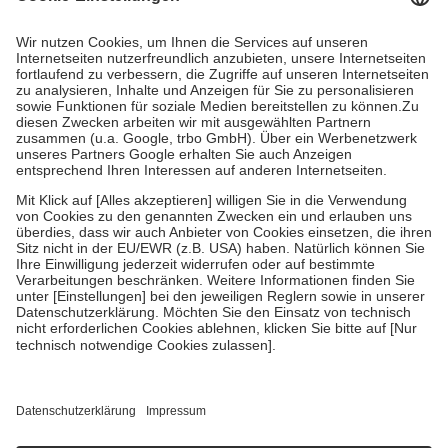
Kosten dafür, der Versicherte trägt einen Teil davon als Zuzahlung
mit.
Grundsätzlich leisten Mitglieder Zuzahlungen in Höhe von zehn
Prozent des Abgabepreises,
mindestens
jedoch
fünf Euro
und
höchstens zehn Euro.
Es sind jedoch nie mehr als die tatsächlichen
Kosten der Leistung zu entrichten.
Diese Regeln gelten grundsätzlich auch für Online-Apotheken.
Bei Heilmitteln und häuslicher Krankenpflege beträgt die
Zuzahlung zehn Prozent der Kosten sowie zehn Euro je
Verordnung.
Um das Engagement der Versicherten für ihre eigene Gesundheit zu
stärken und die besondere Stellung der Familie zu unterstützen,
fallen
keine Zuzahlungen
an bei:
• Kindern und Jugendlichen bis zum vollendeten 18. Lebensjahr
mit Ausnahme der Fahrkosten
• Untersuchungen zur Vorsorge und Früherkennung, die von der
GKV getragen werden
• empfohlenen Schutzimpfungen
• Harn- und Blutteststreifen
Wir nutzen Trusted Shops als unabhängigen Dienstleister für die
Einholung von Bewertungen. Trusted Shops hat Maßnahmen