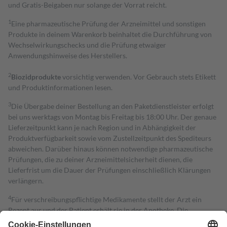
und Gratis-Beigaben nur solange der Vorrat reicht.
1
Eine pharmazeutische Prüfung der Arzneimittel und sonstigen
Produkte in deinem Warenkorb beinhaltet die Durchführung von
Wechselwirkungschecks und die Prüfung etwaiger
Anwendungshinweise des Herstellers.
2
Biozidprodukte
vorsichtig verwenden. Vor Gebrauch stets Etikett
und Produktinformationen lesen.
3
Die Übergabe deiner Bestellung an den Paketdienstleister erfolgt
bei uns werktags von Montag bis Freitag bis 18:00 Uhr. Der genaue
Lieferzeitpunkt kann je nach Region und in Abhängigkeit der
Produktverfügbarkeit sowie vom Zustellzeitpunkt des Spediteurs
abweichen. Darüber hinaus können notwendige pharmazeutische
Prüfungen, die zu deiner Arzneimittelsicherheit dienen, die
Lieferfrist um die Dauer der Prüfungen einschließlich Klärungen
verlängern.
4
Für verschreibungspflichtige Medikamente stellt der Arzt ein
Rezept aus und der Patient erhält sie in der Apotheke. Die
gesetzliche Krankenversicherung übernimmt in der Regel die