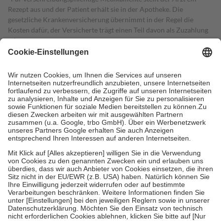
Rezept aus und der Patient erhält sie in der Apotheke. Die
gesetzliche Krankenversicherung übernimmt in der Regel die
Kosten dafür, der Versicherte trägt einen Teil davon als Zuzahlung
mit.
Grundsätzlich leisten Mitglieder Zuzahlungen in Höhe von zehn
Prozent des Abgabepreises,
mindestens
jedoch
fünf Euro
und
höchstens zehn Euro.
Es sind jedoch nie mehr als die tatsächlichen
Kosten der Leistung zu entrichten.
Diese Regeln gelten grundsätzlich auch für Online-Apotheken.
Bei Heilmitteln und häuslicher Krankenpflege beträgt die
Zuzahlung zehn Prozent der Kosten sowie zehn Euro je
Verordnung.
Um das Engagement der Versicherten für ihre eigene Gesundheit zu
stärken und die besondere Stellung der Familie zu unterstützen,
fallen
keine Zuzahlungen
an bei:
• Kindern und Jugendlichen bis zum vollendeten 18. Lebensjahr
mit Ausnahme der Fahrkosten
• Untersuchungen zur Vorsorge und Früherkennung, die von der
GKV getragen werden
• empfohlenen Schutzimpfungen
• Harn- und Blutteststreifen