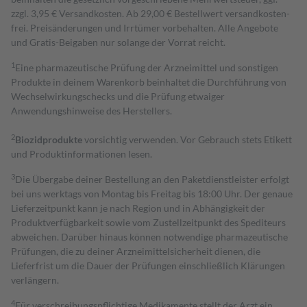
zzgl. 3,95 € Versandkosten. Ab 29,00 € Bestell­wert versand­kosten­
frei. Preisänderungen und Irrtümer vorbehalten. Alle Angebote
und Gratis-Beigaben nur solange der Vorrat reicht.
1
Eine pharmazeutische Prüfung der Arzneimittel und sonstigen
Produkte in deinem Warenkorb beinhaltet die Durchführung von
Wechselwirkungschecks und die Prüfung etwaiger
Anwendungshinweise des Herstellers.
2
Biozidprodukte
vorsichtig verwenden. Vor Gebrauch stets Etikett
und Produktinformationen lesen.
3
Die Übergabe deiner Bestellung an den Paketdienstleister erfolgt
bei uns werktags von Montag bis Freitag bis 18:00 Uhr. Der genaue
Lieferzeitpunkt kann je nach Region und in Abhängigkeit der
Produktverfügbarkeit sowie vom Zustellzeitpunkt des Spediteurs
abweichen. Darüber hinaus können notwendige pharmazeutische
Prüfungen, die zu deiner Arzneimittelsicherheit dienen, die
Lieferfrist um die Dauer der Prüfungen einschließlich Klärungen
verlängern.
4
Für verschreibungspflichtige Medikamente stellt der Arzt ein