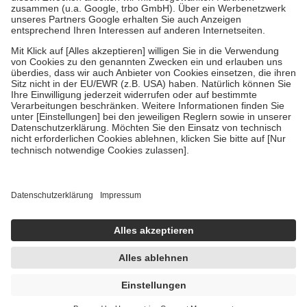
Verordnung.
Um das Engagement der Versicherten für ihre eigene Gesundheit zu
stärken und die besondere Stellung der Familie zu unterstützen,
fallen
keine Zuzahlungen
an bei:
• Kindern und Jugendlichen bis zum vollendeten 18. Lebensjahr
mit Ausnahme der Fahrkosten
• Untersuchungen zur Vorsorge und Früherkennung, die von der
GKV getragen werden
• empfohlenen Schutzimpfungen
• Harn- und Blutteststreifen
Wir nutzen Trusted Shops als unabhängigen Dienstleister für die
Einholung von Bewertungen. Trusted Shops hat Maßnahmen
getroffen, um sicherzustellen, dass es sich um echte Bewertungen
handelt. Mehr Informationen findest du hier:
https://help.etrusted.com/hc/de/articles/4419944605341
Einige Bilder und Inhalte wurden unter Zuhilfenahme künstlicher
Intelligenz erstellt.