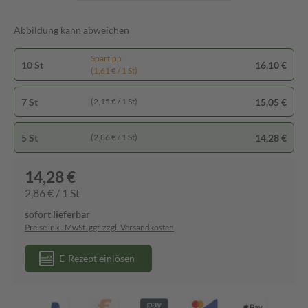
Abbildung kann abweichen
Spartipp
10 St
16,10 €
(1,61 € / 1 St)
7 St
15,05 €
(2,15 € / 1 St)
5 St
14,28 €
(2,86 € / 1 St)
14,28 €
2,86 € / 1 St
sofort lieferbar
Preise inkl. MwSt. ggf. zzgl. Versandkosten
E-Rezept einlösen