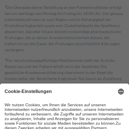
3
Die Übergabe deiner Bestellung an den Paketdienstleister erfolgt
bei uns werktags von Montag bis Freitag bis 18:00 Uhr. Der genaue
Lieferzeitpunkt kann je nach Region und in Abhängigkeit der
Produktverfügbarkeit sowie vom Zustellzeitpunkt des Spediteurs
abweichen. Darüber hinaus können notwendige pharmazeutische
Prüfungen, die zu deiner Arzneimittelsicherheit dienen, die
Lieferfrist um die Dauer der Prüfungen einschließlich Klärungen
verlängern.
4
Für verschreibungspflichtige Medikamente stellt der Arzt ein
Rezept aus und der Patient erhält sie in der Apotheke. Die
gesetzliche Krankenversicherung übernimmt in der Regel die
Kosten dafür, der Versicherte trägt einen Teil davon als Zuzahlung
mit.
Grundsätzlich leisten Mitglieder Zuzahlungen in Höhe von zehn
Prozent des Abgabepreises,
mindestens
jedoch
fünf Euro
und
höchstens zehn Euro.
Es sind jedoch nie mehr als die tatsächlichen
Kosten der Leistung zu entrichten.
Diese Regeln gelten grundsätzlich auch für Online-Apotheken.
Bei Heilmitteln und häuslicher Krankenpflege beträgt die
Zuzahlung zehn Prozent der Kosten sowie zehn Euro je