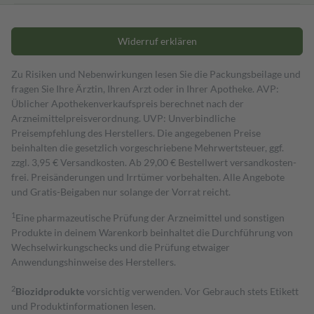
Widerruf erklären
Zu Risiken und Nebenwirkungen lesen Sie die Packungsbeilage und
fragen Sie Ihre Ärztin, Ihren Arzt oder in Ihrer Apotheke. AVP:
Üblicher Apothekenverkaufspreis berechnet nach der
Arzneimittelpreisverordnung. UVP: Unverbindliche
Preisempfehlung des Herstellers. Die angegebenen Preise
beinhalten die gesetzlich vorgeschriebene Mehrwertsteuer, ggf.
zzgl. 3,95 € Versandkosten. Ab 29,00 € Bestell­wert versand­kosten­
frei. Preisänderungen und Irrtümer vorbehalten. Alle Angebote
und Gratis-Beigaben nur solange der Vorrat reicht.
1
Eine pharmazeutische Prüfung der Arzneimittel und sonstigen
Produkte in deinem Warenkorb beinhaltet die Durchführung von
Wechselwirkungschecks und die Prüfung etwaiger
Anwendungshinweise des Herstellers.
2
Biozidprodukte
vorsichtig verwenden. Vor Gebrauch stets Etikett
und Produktinformationen lesen.