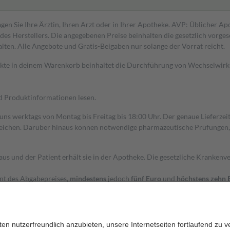
gen Sie Ihre Ärztin, Ihren Arzt oder in Ihrer Apotheke. AVP: Üblicher A
s Herstellers. Die angegebenen Preise beinhalten die gesetzlich vorgesc
alten. Alle Angebote und Gratis-Beigaben nur solange der Vorrat reicht.
dukte in deinem Warenkorb beinhaltet die Durchführung von Wechselwir
nd Produktinformationen lesen.
 uns werktags von Montag bis Freitag bis 18:00 Uhr. Der genaue Lieferze
ichen. Darüber hinaus können notwendige pharmazeutische Prüfungen, die
aus und der Patient erhält sie in der Apotheke. Die gesetzliche Krankenv
ent des Abgabepreises,
mindestens
jedoch
fünf Euro
und
höchstens zehn 
zehn Prozent der Kosten sowie zehn Euro je Verordnung.
rken und die besondere Stellung der Familie zu unterstützen, fallen
kein