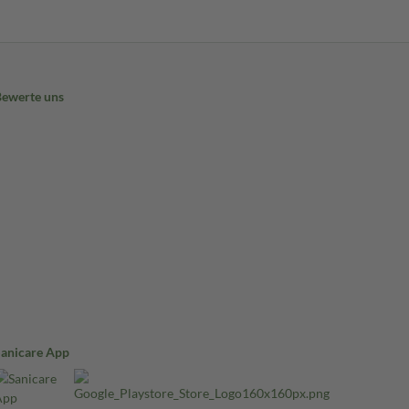
Bewerte uns
Sanicare App