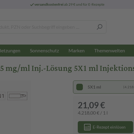
versandkostenfrei
ab 29 € und für E-Rezepte
letzungen
Sonnenschutz
Marken
Themenwelten
g/ml Inj.-Lösung 5X1 ml Injektion
5X1 ml
(4.218,
21,09 €
4.218,00 € / 1 l
E-Rezept einlösen