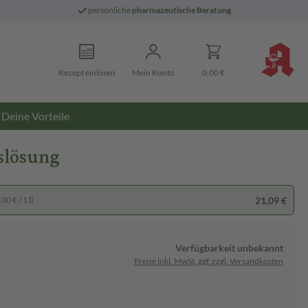
persönliche
pharmazeutische Beratung
Rezept einlösen
Mein Konto
0,00 €
Deine Vorteile
slösung
21,09 €
00 € / 1 l)
Verfügbarkeit unbekannt
Preise inkl. MwSt. ggf. zzgl. Versandkosten