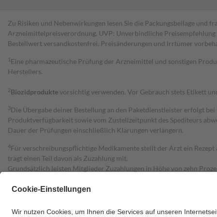
Zu Risiken und Nebenwirkungen lesen Sie die Packungsbeilage und fra
Arzneimittelpreisverordnung. UVP: Unverbindliche Preisempfehlung de
Bestell­wert versand­kosten­frei. Preisänderungen und Irrtümer vorbeh
1
Eine pharmazeutische Prüfung der Arzneimittel und sonstigen Pro
Herstellers.
2
Biozidprodukte
vorsichtig verwenden. Vor Gebrauch stets Etikett u
3
Die Übergabe deiner Bestellung an den Paketdienstleister erfolgt bei
Produktverfügbarkeit sowie vom Zustellzeitpunkt des Spediteurs abwe
Dauer der Prüfungen einschließlich Klärungen verlängern.
4
Für verschreibungspflichtige Medikamente stellt der Arzt ein Rezept 
trägt einen Teil davon als Zuzahlung mit.
Grundsätzlich leisten Mitglieder Zuzahlungen in Höhe von zehn Proz
zu entrichten.
Diese Regeln gelten grundsätzlich auch für Online-Apotheken.
Bei Heilmitteln und häuslicher Krankenpflege beträgt die Zuzahlung 
Um das Engagement der Versicherten für ihre eigene Gesundheit zu stä