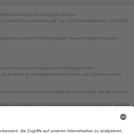
pothekenverkaufspreis berechnet nach der
hriebene Mehrwertsteuer, ggf. zzgl. 3,95 € Versandkosten. Ab 29,00 €
kungschecks und die Prüfung etwaiger Anwendungshinweise des
itpunkt kann je nach Region und in Abhängigkeit der
 zu deiner Arzneimittelsicherheit dienen, die Lieferfrist um die
ersicherung übernimmt in der Regel die Kosten dafür, der Versicherte
Euro.
Es sind jedoch nie mehr als die tatsächlichen Kosten der Leistung
e Zuzahlungen
an bei: