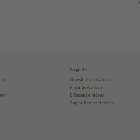
e
So geht's
nto
Newsletter anfordern
Freunde werben
gen
E-Rezept einlösen
Papier Rezept einlösen
g