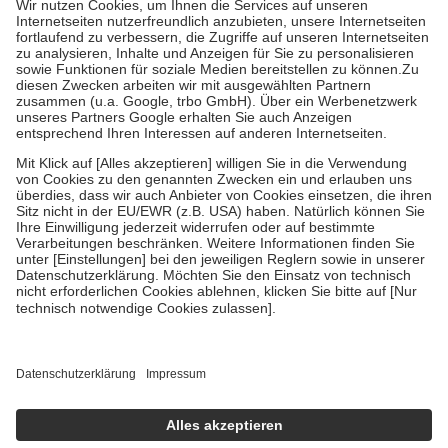
Kosten der Leistung zu entrichten.
Diese Regeln gelten grundsätzlich auch für Online-Apotheken.
Bei Heilmitteln und häuslicher Krankenpflege beträgt die
Zuzahlung zehn Prozent der Kosten sowie zehn Euro je
Verordnung.
Um das Engagement der Versicherten für ihre eigene Gesundheit zu
stärken und die besondere Stellung der Familie zu unterstützen,
fallen
keine Zuzahlungen
an bei:
• Kindern und Jugendlichen bis zum vollendeten 18. Lebensjahr
mit Ausnahme der Fahrkosten
• Untersuchungen zur Vorsorge und Früherkennung, die von der
GKV getragen werden
• empfohlenen Schutzimpfungen
• Harn- und Blutteststreifen
Wir nutzen Trusted Shops als unabhängigen Dienstleister für die
Einholung von Bewertungen. Trusted Shops hat Maßnahmen
getroffen, um sicherzustellen, dass es sich um echte Bewertungen
handelt. Mehr Informationen findest du hier:
https://help.etrusted.com/hc/de/articles/4419944605341