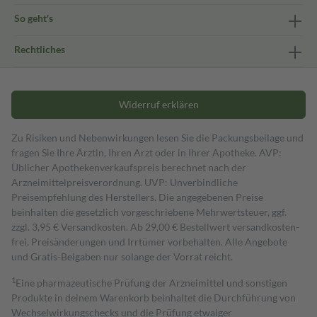
So geht's
Rechtliches
Widerruf erklären
Zu Risiken und Nebenwirkungen lesen Sie die Packungsbeilage und
fragen Sie Ihre Ärztin, Ihren Arzt oder in Ihrer Apotheke. AVP:
Üblicher Apothekenverkaufspreis berechnet nach der
Arzneimittelpreisverordnung. UVP: Unverbindliche
Preisempfehlung des Herstellers. Die angegebenen Preise
beinhalten die gesetzlich vorgeschriebene Mehrwertsteuer, ggf.
zzgl. 3,95 € Versandkosten. Ab 29,00 € Bestell­wert versand­kosten­
frei. Preisänderungen und Irrtümer vorbehalten. Alle Angebote
und Gratis-Beigaben nur solange der Vorrat reicht.
1
Eine pharmazeutische Prüfung der Arzneimittel und sonstigen
Produkte in deinem Warenkorb beinhaltet die Durchführung von
Wechselwirkungschecks und die Prüfung etwaiger