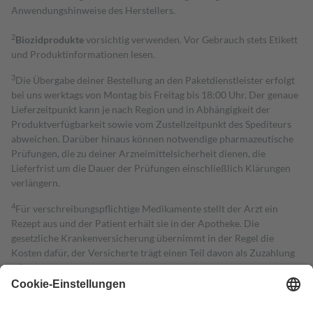
Anwendungshinweise des Herstellers.
2
Biozidprodukte
vorsichtig verwenden. Vor Gebrauch stets Etikett
und Produktinformationen lesen.
3
Die Übergabe deiner Bestellung an den Paketdienstleister erfolgt
bei uns werktags von Montag bis Freitag bis 18:00 Uhr. Der genaue
Lieferzeitpunkt kann je nach Region und in Abhängigkeit der
Produktverfügbarkeit sowie vom Zustellzeitpunkt des Spediteurs
abweichen. Darüber hinaus können notwendige pharmazeutische
Prüfungen, die zu deiner Arzneimittelsicherheit dienen, die
Lieferfrist um die Dauer der Prüfungen einschließlich Klärungen
verlängern.
4
Für verschreibungspflichtige Medikamente stellt der Arzt ein
Rezept aus und der Patient erhält sie in der Apotheke. Die
gesetzliche Krankenversicherung übernimmt in der Regel die
Kosten dafür, der Versicherte trägt einen Teil davon als Zuzahlung
mit.
Grundsätzlich leisten Mitglieder Zuzahlungen in Höhe von zehn
Prozent des Abgabepreises,
mindestens
jedoch
fünf Euro
und
höchstens zehn Euro.
Es sind jedoch nie mehr als die tatsächlichen