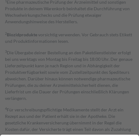
1
Eine pharmazeutische Prüfung der Arzneimittel und sonstigen
Produkte in deinem Warenkorb beinhaltet die Durchführung von
Wechselwirkungschecks und die Prüfung etwaiger
Anwendungshinweise des Herstellers.
2
Biozidprodukte
vorsichtig verwenden. Vor Gebrauch stets Etikett
und Produktinformationen lesen.
3
Die Übergabe deiner Bestellung an den Paketdienstleister erfolgt
bei uns werktags von Montag bis Freitag bis 18:00 Uhr. Der genaue
Lieferzeitpunkt kann je nach Region und in Abhängigkeit der
Produktverfügbarkeit sowie vom Zustellzeitpunkt des Spediteurs
abweichen. Darüber hinaus können notwendige pharmazeutische
Prüfungen, die zu deiner Arzneimittelsicherheit dienen, die
Lieferfrist um die Dauer der Prüfungen einschließlich Klärungen
verlängern.
4
Für verschreibungspflichtige Medikamente stellt der Arzt ein
Rezept aus und der Patient erhält sie in der Apotheke. Die
gesetzliche Krankenversicherung übernimmt in der Regel die
Kosten dafür, der Versicherte trägt einen Teil davon als Zuzahlung
mit.