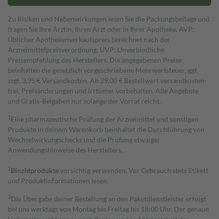
Zu Risiken und Nebenwirkungen lesen Sie die Packungsbeilage und
fragen Sie Ihre Ärztin, Ihren Arzt oder in Ihrer Apotheke. AVP:
Üblicher Apothekenverkaufspreis berechnet nach der
Arzneimittelpreisverordnung. UVP: Unverbindliche
Preisempfehlung des Herstellers. Die angegebenen Preise
beinhalten die gesetzlich vorgeschriebene Mehrwertsteuer, ggf.
zzgl. 3,95 € Versandkosten. Ab 29,00 € Bestell­wert versand­kosten­
frei. Preisänderungen und Irrtümer vorbehalten. Alle Angebote
und Gratis-Beigaben nur solange der Vorrat reicht.
1
Eine pharmazeutische Prüfung der Arzneimittel und sonstigen
Produkte in deinem Warenkorb beinhaltet die Durchführung von
Wechselwirkungschecks und die Prüfung etwaiger
Anwendungshinweise des Herstellers.
2
Biozidprodukte
vorsichtig verwenden. Vor Gebrauch stets Etikett
und Produktinformationen lesen.
3
Die Übergabe deiner Bestellung an den Paketdienstleister erfolgt
bei uns werktags von Montag bis Freitag bis 18:00 Uhr. Der genaue