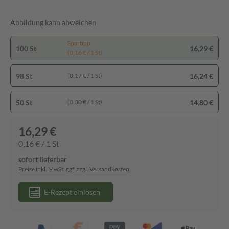
Abbildung kann abweichen
Spartipp
100 St
16,29 €
(0,16 € / 1 St)
98 St
16,24 €
(0,17 € / 1 St)
50 St
14,80 €
(0,30 € / 1 St)
16,29 €
0,16 € / 1 St
sofort lieferbar
Preise inkl. MwSt. ggf. zzgl. Versandkosten
E-Rezept einlösen