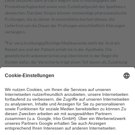
Lieferzeitpunkt kann je nach Region und in Abhängigkeit der
Produktverfügbarkeit sowie vom Zustellzeitpunkt des Spediteurs
abweichen. Darüber hinaus können notwendige pharmazeutische
Prüfungen, die zu deiner Arzneimittelsicherheit dienen, die
Lieferfrist um die Dauer der Prüfungen einschließlich Klärungen
verlängern.
4
Für verschreibungspflichtige Medikamente stellt der Arzt ein
Rezept aus und der Patient erhält sie in der Apotheke. Die
gesetzliche Krankenversicherung übernimmt in der Regel die
Kosten dafür, der Versicherte trägt einen Teil davon als Zuzahlung
mit.
Grundsätzlich leisten Mitglieder Zuzahlungen in Höhe von zehn
Prozent des Abgabepreises,
mindestens
jedoch
fünf Euro
und
höchstens zehn Euro.
Es sind jedoch nie mehr als die tatsächlichen
Kosten der Leistung zu entrichten.
Diese Regeln gelten grundsätzlich auch für Online-Apotheken.
Bei Heilmitteln und häuslicher Krankenpflege beträgt die
Zuzahlung zehn Prozent der Kosten sowie zehn Euro je
Verordnung.
Um das Engagement der Versicherten für ihre eigene Gesundheit zu
stärken und die besondere Stellung der Familie zu unterstützen,