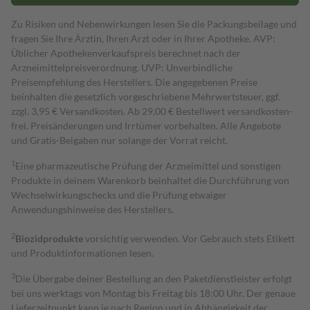
Zu Risiken und Nebenwirkungen lesen Sie die Packungsbeilage und
fragen Sie Ihre Ärztin, Ihren Arzt oder in Ihrer Apotheke. AVP:
Üblicher Apothekenverkaufspreis berechnet nach der
Arzneimittelpreisverordnung. UVP: Unverbindliche
Preisempfehlung des Herstellers. Die angegebenen Preise
beinhalten die gesetzlich vorgeschriebene Mehrwertsteuer, ggf.
zzgl. 3,95 € Versandkosten. Ab 29,00 € Bestell­wert versand­kosten­
frei. Preisänderungen und Irrtümer vorbehalten. Alle Angebote
und Gratis-Beigaben nur solange der Vorrat reicht.
1
Eine pharmazeutische Prüfung der Arzneimittel und sonstigen
Produkte in deinem Warenkorb beinhaltet die Durchführung von
Wechselwirkungschecks und die Prüfung etwaiger
Anwendungshinweise des Herstellers.
2
Biozidprodukte
vorsichtig verwenden. Vor Gebrauch stets Etikett
und Produktinformationen lesen.
3
Die Übergabe deiner Bestellung an den Paketdienstleister erfolgt
bei uns werktags von Montag bis Freitag bis 18:00 Uhr. Der genaue
Lieferzeitpunkt kann je nach Region und in Abhängigkeit der