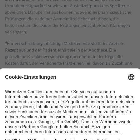
Produktverfügbarkeit sowie vom Zustellzeitpunkt des Spediteurs
abweichen. Darüber hinaus können notwendige pharmazeutische
Prüfungen, die zu deiner Arzneimittelsicherheit dienen, die
Lieferfrist um die Dauer der Prüfungen einschließlich Klärungen
verlängern.
4
Für verschreibungspflichtige Medikamente stellt der Arzt ein
Rezept aus und der Patient erhält sie in der Apotheke. Die
gesetzliche Krankenversicherung übernimmt in der Regel die
Kosten dafür, der Versicherte trägt einen Teil davon als Zuzahlung
mit.
Grundsätzlich leisten Mitglieder Zuzahlungen in Höhe von zehn
Prozent des Abgabepreises,
mindestens
jedoch
fünf Euro
und
höchstens zehn Euro.
Es sind jedoch nie mehr als die tatsächlichen
Kosten der Leistung zu entrichten.
Diese Regeln gelten grundsätzlich auch für Online-Apotheken.
Bei Heilmitteln und häuslicher Krankenpflege beträgt die
Zuzahlung zehn Prozent der Kosten sowie zehn Euro je
Verordnung.
Um das Engagement der Versicherten für ihre eigene Gesundheit zu
stärken und die besondere Stellung der Familie zu unterstützen,