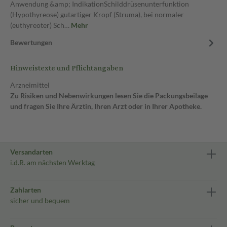
Anwendung &amp; IndikationSchilddrüsenunterfunktion
(Hypothyreose) gutartiger Kropf (Struma), bei normaler
(euthyreoter) Sch…
Mehr
Bewertungen
Hinweistexte und Pflichtangaben
Arzneimittel
Zu Risiken und Nebenwirkungen lesen Sie die Packungsbeilage
und fragen Sie Ihre Ärztin, Ihren Arzt oder in Ihrer Apotheke.
Versandarten
i.d.R. am nächsten Werktag
Zahlarten
sicher und bequem