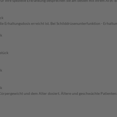
 Ihre spezielle Erkrankung besprechen Sie am besten mit Ihrem Arzt: B
ck
ie Erhaltungsdosis erreicht ist. Bei Schilddrüsenunterfunktion - Erhaltu
ck
stück
ck
ck
örpergewicht und dem Alter dosiert. Ältere und geschwächte Patienten: 