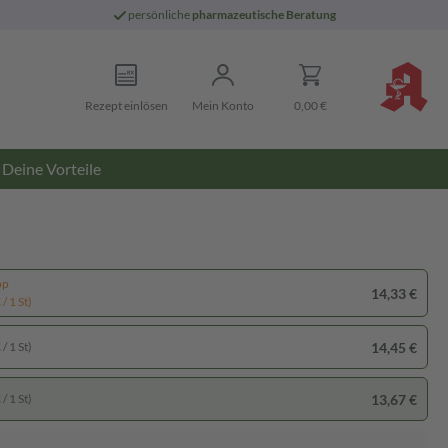
persönliche
pharmazeutische Beratung
Rezept einlösen
Mein Konto
0,00 €
Deine Vorteile
pp
14,33 €
/ 1 St)
14,45 €
/ 1 St)
13,67 €
/ 1 St)