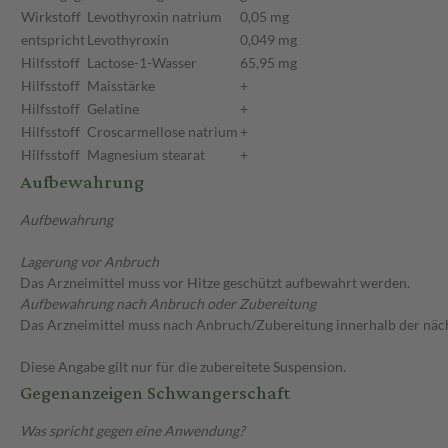
Wirkstoff
Levothyroxin natrium
0,05 mg
entspricht
Levothyroxin
0,049 mg
Hilfsstoff
Lactose-1-Wasser
65,95 mg
Hilfsstoff
Maisstärke
+
Hilfsstoff
Gelatine
+
Hilfsstoff
Croscarmellose natrium
+
Hilfsstoff
Magnesium stearat
+
Aufbewahrung
Aufbewahrung
Lagerung vor Anbruch
Das Arzneimittel muss vor Hitze geschützt aufbewahrt werden.
Aufbewahrung nach Anbruch oder Zubereitung
Das Arzneimittel muss nach Anbruch/Zubereitung innerhalb der näc
Diese Angabe gilt nur für die zubereitete Suspension.
Gegenanzeigen Schwangerschaft
Was spricht gegen eine Anwendung?