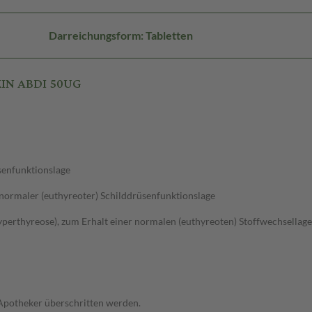
Darreichungsform: Tabletten
XIN ABDI 50UG
üsenfunktionslage
normaler (euthyreoter) Schilddrüsenfunktionslage
yperthyreose), zum Erhalt einer normalen (euthyreoten) Stoffwechsellage
 Apotheker überschritten werden.