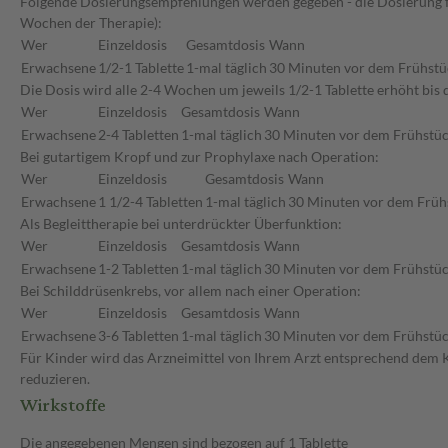
Folgende Dosierungsempfehlungen werden gegeben - die Dosierung für
Wochen der Therapie):
Wer
Einzeldosis
Gesamtdosis
Wann
Erwachsene
1/2-1 Tablette
1-mal täglich
30 Minuten vor dem Frühstü
Die Dosis wird alle 2-4 Wochen um jeweils 1/2-1 Tablette erhöht bis d
Wer
Einzeldosis
Gesamtdosis
Wann
Erwachsene
2-4 Tabletten
1-mal täglich
30 Minuten vor dem Frühstü
Bei gutartigem Kropf und zur Prophylaxe nach Operation:
Wer
Einzeldosis
Gesamtdosis
Wann
Erwachsene
1 1/2-4 Tabletten
1-mal täglich
30 Minuten vor dem Früh
Als Begleittherapie bei unterdrückter Überfunktion:
Wer
Einzeldosis
Gesamtdosis
Wann
Erwachsene
1-2 Tabletten
1-mal täglich
30 Minuten vor dem Frühstü
Bei Schilddrüsenkrebs, vor allem nach einer Operation:
Wer
Einzeldosis
Gesamtdosis
Wann
Erwachsene
3-6 Tabletten
1-mal täglich
30 Minuten vor dem Frühstü
Für Kinder wird das Arzneimittel von Ihrem Arzt entsprechend dem K
reduzieren.
Wirkstoffe
Die angegebenen Mengen sind bezogen auf 1 Tablette