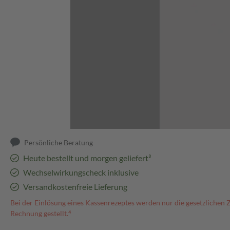
Abbildung kann abweichen
Persönliche Beratung
Heute bestellt und morgen geliefert³
Wechselwirkungscheck inklusive
Versandkostenfreie Lieferung
Bei der Einlösung eines Kassenrezeptes werden nur die gesetzlichen 
Rechnung gestellt.⁴