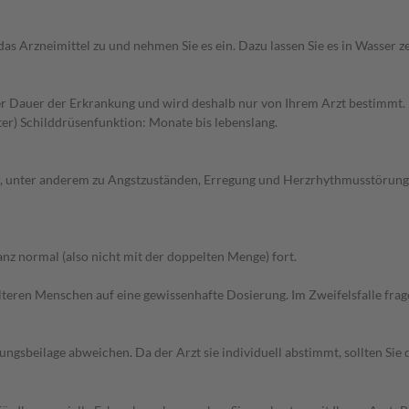
as Arzneimittel zu und nehmen Sie es ein. Dazu lassen Sie es in Wasser z
 Dauer der Erkrankung und wird deshalb nur von Ihrem Arzt bestimmt. 
er) Schilddrüsenfunktion: Monate bis lebenslang.
 unter anderem zu Angstzuständen, Erregung und Herzrhythmusstörungen
z normal (also nicht mit der doppelten Menge) fort.
d älteren Menschen auf eine gewissenhafte Dosierung. Im Zweifelsfalle f
gsbeilage abweichen. Da der Arzt sie individuell abstimmt, sollten Si