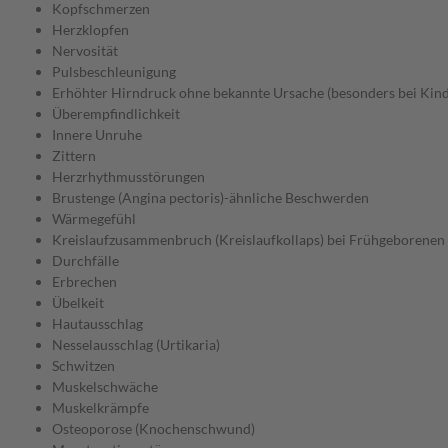
Kopfschmerzen
Herzklopfen
Nervosität
Pulsbeschleunigung
Erhöhter Hirndruck ohne bekannte Ursache (besonders bei Kin
Überempfindlichkeit
Innere Unruhe
Zittern
Herzrhythmusstörungen
Brustenge (Angina pectoris)-ähnliche Beschwerden
Wärmegefühl
Kreislaufzusammenbruch (Kreislaufkollaps) bei Frühgeborenen
Durchfälle
Erbrechen
Übelkeit
Hautausschlag
Nesselausschlag (Urtikaria)
Schwitzen
Muskelschwäche
Muskelkrämpfe
Osteoporose (Knochenschwund)