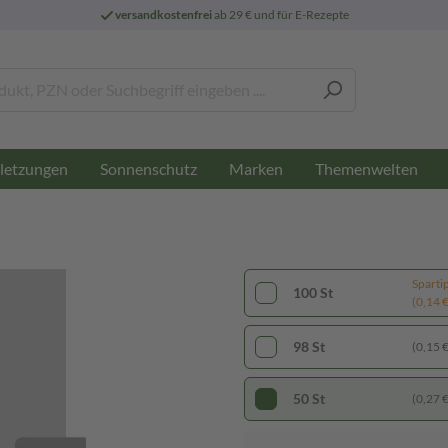
versandkostenfrei
ab 29 € und für E-Rezepte
letzungen
Sonnenschutz
Marken
Themenwelten
Sparti
100 St
(0,14 € 
98 St
(0,15 € 
50 St
(0,27 € 