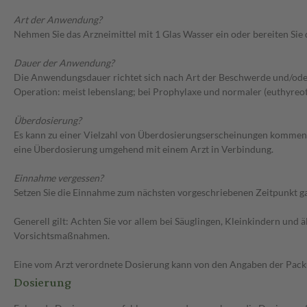
Art der Anwendung?
Nehmen Sie das Arzneimittel mit 1 Glas Wasser ein oder bereiten Sie d
Dauer der Anwendung?
Die Anwendungsdauer richtet sich nach Art der Beschwerde und/oder
Operation: meist lebenslang; bei Prophylaxe und normaler (euthyreot
Überdosierung?
Es kann zu einer Vielzahl von Überdosierungserscheinungen kommen,
eine Überdosierung umgehend mit einem Arzt in Verbindung.
Einnahme vergessen?
Setzen Sie die Einnahme zum nächsten vorgeschriebenen Zeitpunkt gan
Generell gilt: Achten Sie vor allem bei Säuglingen, Kleinkindern un
Vorsichtsmaßnahmen.
Eine vom Arzt verordnete Dosierung kann von den Angaben der Packun
Dosierung