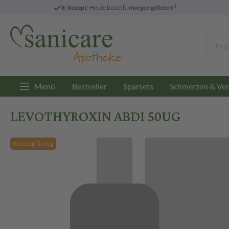
3
E-Rezept:
Heute bestellt,
morgen geliefert
Menü
Bestseller
Sparsets
Schmerzen & Ver
LEVOTHYROXIN ABDI 50UG
Rezeptpflichtig