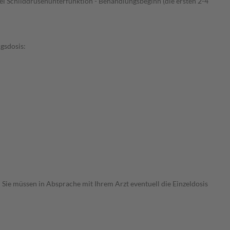
ei Schilddrüsenunterfunktion - Behandlungsbeginn (die ersten 2-4
ngsdosis:
Sie müssen in Absprache mit Ihrem Arzt eventuell die Einzeldosis