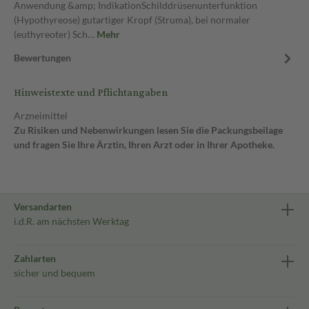
Anwendung &amp; IndikationSchilddrüsenunterfunktion
(Hypothyreose) gutartiger Kropf (Struma), bei normaler
(euthyreoter) Sch…
Mehr
Bewertungen
Hinweistexte und Pflichtangaben
Arzneimittel
Zu Risiken und Nebenwirkungen lesen Sie die Packungsbeilage
und fragen Sie Ihre Ärztin, Ihren Arzt oder in Ihrer Apotheke.
Versandarten
i.d.R. am nächsten Werktag
Zahlarten
sicher und bequem