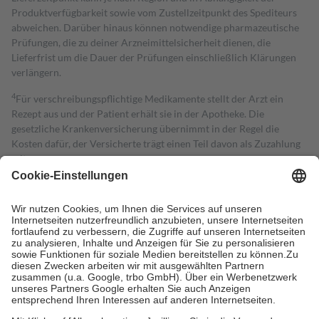
Produktverfügbarkeit sowie vom Zustellzeitpunkt des Spediteurs
abweichen. Darüber hinaus können notwendige pharmazeutische
Prüfungen, die zu deiner Arzneimittelsicherheit dienen, die
Lieferfrist um die Dauer der Prüfungen einschließlich Klärungen
verlängern.
4
Für verschreibungspflichtige Medikamente stellt der Arzt ein
Rezept aus und der Patient erhält sie in der Apotheke. Die
gesetzliche Krankenversicherung übernimmt in der Regel die
Kosten dafür, der Versicherte trägt einen Teil davon als Zuzahlung
mit.
Grundsätzlich leisten Mitglieder Zuzahlungen in Höhe von zehn
Prozent des Abgabepreises,
mindestens
jedoch
fünf Euro
und
höchstens zehn Euro.
Es sind jedoch nie mehr als die tatsächlichen
Kosten der Leistung zu entrichten.
Diese Regeln gelten grundsätzlich auch für Online-Apotheken.
Bei Heilmitteln und häuslicher Krankenpflege beträgt die
Zuzahlung zehn Prozent der Kosten sowie zehn Euro je
Verordnung.
Um das Engagement der Versicherten für ihre eigene Gesundheit zu
stärken und die besondere Stellung der Familie zu unterstützen,