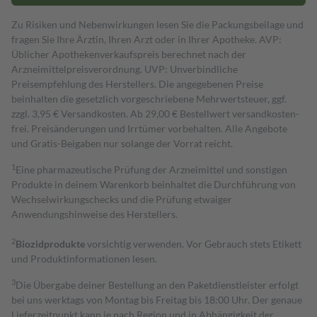
Zu Risiken und Nebenwirkungen lesen Sie die Packungsbeilage und
fragen Sie Ihre Ärztin, Ihren Arzt oder in Ihrer Apotheke. AVP:
Üblicher Apothekenverkaufspreis berechnet nach der
Arzneimittelpreisverordnung. UVP: Unverbindliche
Preisempfehlung des Herstellers. Die angegebenen Preise
beinhalten die gesetzlich vorgeschriebene Mehrwertsteuer, ggf.
zzgl. 3,95 € Versandkosten. Ab 29,00 € Bestell­wert versand­kosten­
frei. Preisänderungen und Irrtümer vorbehalten. Alle Angebote
und Gratis-Beigaben nur solange der Vorrat reicht.
1
Eine pharmazeutische Prüfung der Arzneimittel und sonstigen
Produkte in deinem Warenkorb beinhaltet die Durchführung von
Wechselwirkungschecks und die Prüfung etwaiger
Anwendungshinweise des Herstellers.
2
Biozidprodukte
vorsichtig verwenden. Vor Gebrauch stets Etikett
und Produktinformationen lesen.
3
Die Übergabe deiner Bestellung an den Paketdienstleister erfolgt
bei uns werktags von Montag bis Freitag bis 18:00 Uhr. Der genaue
Lieferzeitpunkt kann je nach Region und in Abhängigkeit der