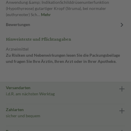
Anwendung &amp; IndikationSchilddrüsenunterfunktion
(Hypothyreose) gutartiger Kropf (Struma), bei normaler
(euthyreoter) Sch…
Mehr
Bewertungen
Hinweistexte und Pflichtangaben
Arzneimittel
Zu Risiken und Nebenwirkungen lesen Sie die Packungsbeilage
und fragen Sie Ihre Ärztin, Ihren Arzt oder in Ihrer Apotheke.
Versandarten
i.d.R. am nächsten Werktag
Zahlarten
sicher und bequem