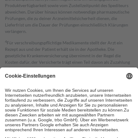
Produktverfügbarkeit sowie vom Zustellzeitpunkt des Spediteurs
abweichen. Darüber hinaus können notwendige pharmazeutische
Prüfungen, die zu deiner Arzneimittelsicherheit dienen, die
Lieferfrist um die Dauer der Prüfungen einschließlich Klärungen
verlängern.
4
Für verschreibungspflichtige Medikamente stellt der Arzt ein
Rezept aus und der Patient erhält sie in der Apotheke. Die
gesetzliche Krankenversicherung übernimmt in der Regel die
Kosten dafür, der Versicherte trägt einen Teil davon als Zuzahlung
mit.
Grundsätzlich leisten Mitglieder Zuzahlungen in Höhe von zehn
Prozent des Abgabepreises,
mindestens
jedoch
fünf Euro
und
höchstens zehn Euro.
Es sind jedoch nie mehr als die tatsächlichen
Kosten der Leistung zu entrichten.
Diese Regeln gelten grundsätzlich auch für Online-Apotheken.
Bei Heilmitteln und häuslicher Krankenpflege beträgt die
Zuzahlung zehn Prozent der Kosten sowie zehn Euro je
Verordnung.
Um das Engagement der Versicherten für ihre eigene Gesundheit zu
stärken und die besondere Stellung der Familie zu unterstützen,