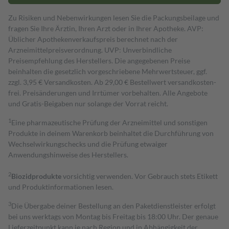
Zu Risiken und Nebenwirkungen lesen Sie die Packungsbeilage und
fragen Sie Ihre Ärztin, Ihren Arzt oder in Ihrer Apotheke. AVP:
Üblicher Apothekenverkaufspreis berechnet nach der
Arzneimittelpreisverordnung. UVP: Unverbindliche
Preisempfehlung des Herstellers. Die angegebenen Preise
beinhalten die gesetzlich vorgeschriebene Mehrwertsteuer, ggf.
zzgl. 3,95 € Versandkosten. Ab 29,00 € Bestell­wert versand­kosten­
frei. Preisänderungen und Irrtümer vorbehalten. Alle Angebote
und Gratis-Beigaben nur solange der Vorrat reicht.
1
Eine pharmazeutische Prüfung der Arzneimittel und sonstigen
Produkte in deinem Warenkorb beinhaltet die Durchführung von
Wechselwirkungschecks und die Prüfung etwaiger
Anwendungshinweise des Herstellers.
2
Biozidprodukte
vorsichtig verwenden. Vor Gebrauch stets Etikett
und Produktinformationen lesen.
3
Die Übergabe deiner Bestellung an den Paketdienstleister erfolgt
bei uns werktags von Montag bis Freitag bis 18:00 Uhr. Der genaue
Lieferzeitpunkt kann je nach Region und in Abhängigkeit der