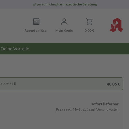
persönliche
pharmazeutische Beratung
Rezept einlösen
Mein Konto
0,00 €
Deine Vorteile
40,06 €
,00 € / 1 l)
sofort lieferbar
Preise inkl. MwSt. ggf. zzgl. Versandkosten