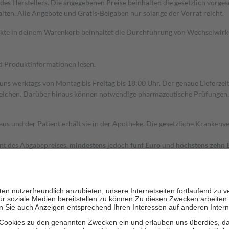
s Herstellers. Die angegebenen Preise beinhalten die gesetzlich vorgesc
alten. Alle Angebote und Gratis-Beigaben nur solange der Vorrat reicht.
dukte in deinem Warenkorb beinhaltet die Durchführung von Wechselwir
nd Produktinformationen lesen.
 uns werktags von Montag bis Freitag bis 18:00 Uhr. Der genaue Lieferze
ichen. Darüber hinaus können notwendige pharmazeutische Prüfungen, die
aus und der Patient erhält sie in der Apotheke. Die gesetzliche Krankenv
ent des Abgabepreises,
mindestens
jedoch
fünf Euro
und
höchstens zehn 
zehn Prozent der Kosten sowie zehn Euro je Verordnung.
rken und die besondere Stellung der Familie zu unterstützen, fallen
kein
 Ausnahme der Fahrkosten
 getragen werden