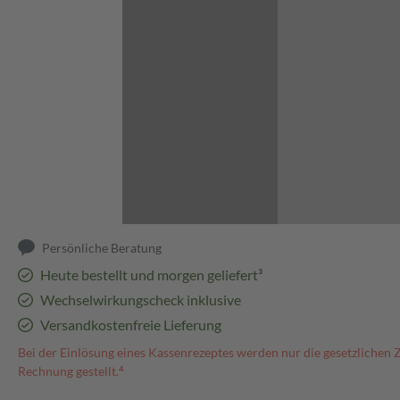
Abbildung kann abweichen
Persönliche Beratung
Heute bestellt und morgen geliefert³
Wechselwirkungscheck inklusive
Versandkostenfreie Lieferung
Bei der Einlösung eines Kassenrezeptes werden nur die gesetzlichen 
Rechnung gestellt.⁴