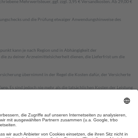
hriebene Mehrwertsteuer, ggf. zzgl. 3,95 € Versandkosten. Ab 29,00 €
kungschecks und die Prüfung etwaiger Anwendungshinweise des
itpunkt kann je nach Region und in Abhängigkeit der
 zu deiner Arzneimittelsicherheit dienen, die Lieferfrist um die
ersicherung übernimmt in der Regel die Kosten dafür, der Versicherte
Euro.
Es sind jedoch nie mehr als die tatsächlichen Kosten der Leistung
e Zuzahlungen
an bei: