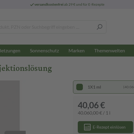
versandkostenfrei
ab 29 € und für E-Rezepte
letzungen
Sonnenschutz
Marken
Themenwelten
jektionslösung
1X1 ml
(40.060
40,06 €
40.060,00 € / 1 l
E-Rezept einlösen