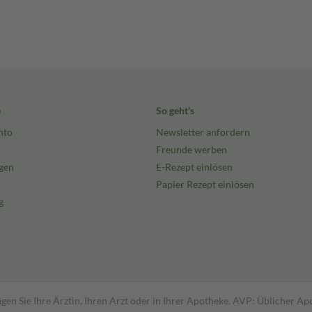
e
So geht's
nto
Newsletter anfordern
Freunde werben
gen
E-Rezept einlösen
Papier Rezept einlösen
g
gen Sie Ihre Ärztin, Ihren Arzt oder in Ihrer Apotheke. AVP: Üblicher A