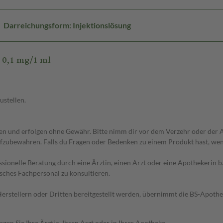
Darreichungsform: Injektionslösung
 0,1 mg/1 ml
ustellen.
 und erfolgen ohne Gewähr. Bitte nimm dir vor dem Verzehr oder der An
fzubewahren. Falls du Fragen oder Bedenken zu einem Produkt hast, wende
essionelle Beratung durch eine Ärztin, einen Arzt oder eine Apothekerin
sches Fachpersonal zu konsultieren.
n Herstellern oder Dritten bereitgestellt werden, übernimmt die BS-Apot
en Sie Ihre Ärztin, Ihren Arzt oder in Ihrer Apotheke.