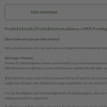
PZN: 04414566
Produktdetails/Produktinformationen LHRH Ferring
Diese Seite wird gerade überarbeitet!
Wir arbeiten daran, dir hier bald alle wichtigen Informationen bereitz
Wichtiger Hinweis:
Unsere Produktangaben dienen ausschließlich zu Informationszwecken
Warnhinweise sorgfältig zu lesen und diese für spätere Rückfragen au
Bitte beachte, dass unsere Informationen keinen Ersatz für eine prof
möglichen Risiken oder Nebenwirkungen empfehlen wir dir, medizini
Für die Richtigkeit und Vollständigkeit der Produktangaben, die vo
selbstverständlich unberührt.
Zu Risiken und Nebenwirkungen lesen Sie die Packungsbeilage und frag