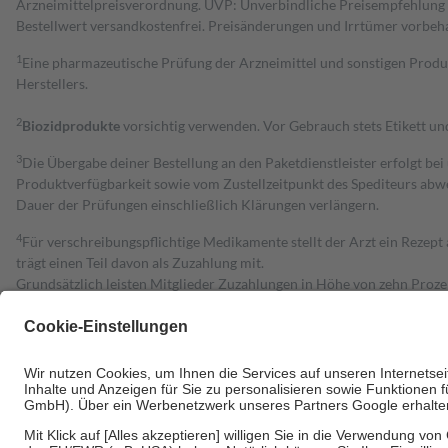
Arzneimittelpreisverordnung. UVP: Unverbindliche Preisempfehlung de
Bestell­wert versand­kosten­frei. Preisänderungen und Irrtümer vorbeh
1
Eine pharmazeutische Prüfung der Arzneimittel und sonstigen Pro
Herstellers.
2
Biozidprodukte
vorsichtig verwenden. Vor Gebrauch stets Etikett u
3
Die Übergabe deiner Bestellung an den Paketdienstleister erfolgt bei
Produktverfügbarkeit sowie vom Zustellzeitpunkt des Spediteurs abwe
Dauer der Prüfungen einschließlich Klärungen verlängern.
4
Für verschreibungspflichtige Medikamente stellt der Arzt ein Rezept 
trägt einen Teil davon als Zuzahlung mit.
Grundsätzlich leisten Mitglieder Zuzahlungen in Höhe von zehn Proz
zu entrichten.
Diese Regeln gelten grundsätzlich auch für Online-Apotheken.
Bei Heilmitteln und häuslicher Krankenpflege beträgt die Zuzahlung 
Um das Engagement der Versicherten für ihre eigene Gesundheit zu stä
• Kindern und Jugendlichen bis zum vollendeten 18. Lebensjahr mit
• Untersuchungen zur Vorsorge und Früherkennung, die von der GKV
• empfohlenen Schutzimpfungen