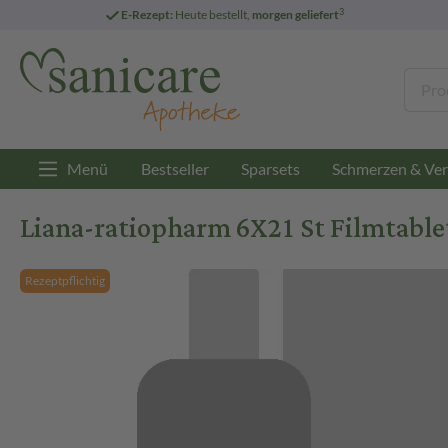
3
E-Rezept:
Heute bestellt,
morgen geliefert
Menü
Bestseller
Sparsets
Schmerzen & Ver
Liana-ratiopharm 6X21 St Filmtable
Rezeptpflichtig