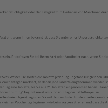
r Verkehrstüchtigkeit oder der Fähigkeit zum Bedienen von Maschinen du
rzt ein, wenn Ihnen bekannt ist, dass Sie unter einer Unverträglichkeit
ein. Bitte fragen Sie bei Ihrem Arzt oder Apotheker nach, wenn Sie sich 
etwas Wasser. Sie sollten die Tablette jeden Tag ungefähr zur gleichen U
t den Wochentagen markiert, an denen jede Tablette eingenommen werden so
en Tag eine Tablette, bis Sie alle 21 Tabletten eingenommen haben. Danach
bruchblutung” beginnt meist am 2. oder 3. Tag der Tablettenpause.
blettenfreien Tagen) beginnen Sie mit dem nächsten Blisterstreifen, unabh
am gleichen Wochentag beginnen wie beim vorigen Streifen und dass die