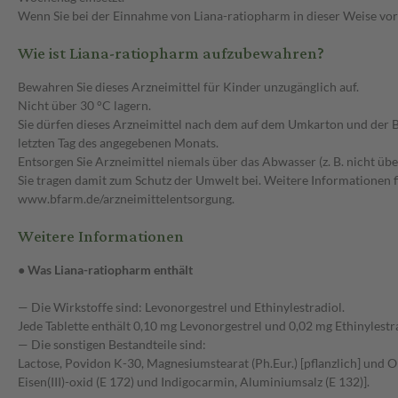
Wenn Sie bei der Einnahme von Liana-ratiopharm in dieser Weise vorge
Wie ist Liana-ratiopharm aufzubewahren?
Bewahren Sie dieses Arzneimittel für Kinder unzugänglich auf.
Nicht über 30 °C lagern.
Sie dürfen dieses Arzneimittel nach dem auf dem Umkarton und der B
letzten Tag des angegebenen Monats.
Entsorgen Sie Arzneimittel niemals über das Abwasser (z. B. nicht übe
Sie tragen damit zum Schutz der Umwelt bei. Weitere Informationen f
www.bfarm.de/arzneimittelentsorgung.
Weitere Informationen
● Was Liana-ratiopharm enthält
— Die Wirkstoffe sind: Levonorgestrel und Ethinylestradiol.
Jede Tablette enthält 0,10 mg Levonorgestrel und 0,02 mg Ethinylestra
— Die sonstigen Bestandteile sind:
Lactose, Povidon K-30, Magnesiumstearat (Ph.Eur.) [pflanzlich] und Op
Eisen(III)-oxid (E 172) und Indigocarmin, Aluminiumsalz (E 132)].