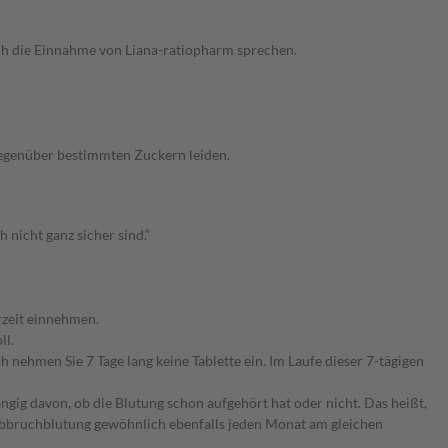
rch die Einnahme von Liana-ratiopharm sprechen.
 gegenüber bestimmten Zuckern leiden.
nicht ganz sicher sind.“
hrzeit einnehmen.
ll.
 nehmen Sie 7 Tage lang keine Tablette ein. Im Laufe dieser 7-tägigen
ängig davon, ob die Blutung schon aufgehört hat oder nicht. Das heißt,
 Abbruchblutung gewöhnlich ebenfalls jeden Monat am gleichen