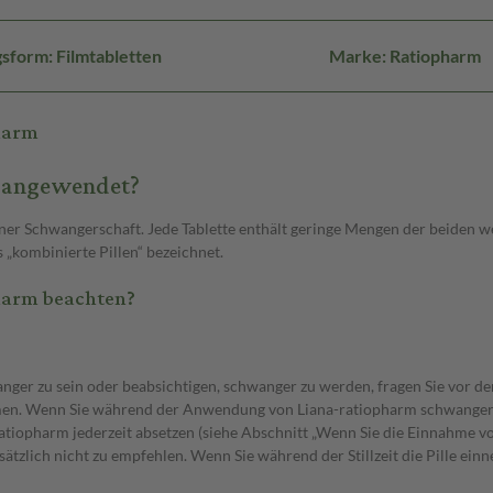
sform: Filmtabletten
Marke: Ratiopharm
harm
s angewendet?
iner Schwangerschaft. Jede Tablette enthält geringe Mengen der beiden 
 „kombinierte Pillen“ bezeichnet.
harm beachten?
nger zu sein oder beabsichtigen, schwanger zu werden, fragen Sie vor d
hmen. Wenn Sie während der Anwendung von Liana-ratiopharm schwanger 
tiopharm jederzeit absetzen (siehe Abschnitt „Wenn Sie die Einnahme v
tzlich nicht zu empfehlen. Wenn Sie während der Stillzeit die Pille ein