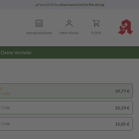
persönliche
pharmazeutische Beratung
Rezept einlösen
Mein Konto
0,00 €
Deine Vorteile
pp
39,77 €
/ 1 St)
25,59 €
/ 1 St)
15,05 €
/ 1 St)