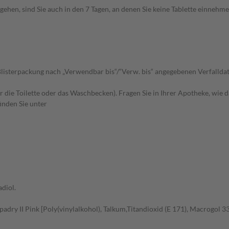
hen, sind Sie auch in den 7 Tagen, an denen Sie keine Tablette einnehme
listerpackung nach „Verwendbar bis“/“Verw. bis“ angegebenen Verfallda
r die Toilette oder das Waschbecken). Fragen Sie in Ihrer Apotheke, wie 
inden Sie unter
diol.
adry II Pink [Poly(vinylalkohol), Talkum,Titandioxid (E 171), Macrogol 33