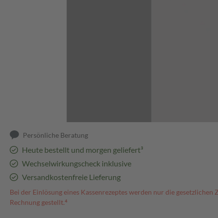
Abbildung kann abweichen
Persönliche Beratung
Heute bestellt und morgen geliefert³
Wechselwirkungscheck inklusive
Versandkostenfreie Lieferung
Bei der Einlösung eines Kassenrezeptes werden nur die gesetzlichen 
Rechnung gestellt.⁴