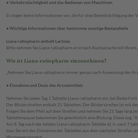
● Verkehrstüchtigkeit und das Bedienen von Maschinen
Es liegen keine Informationen vor, die für eine Beeinträchtigung de
● Wichtige Informationen über bestimmte sonstige Bestandteile
Liana-ratiopharm enthält Lactose.
Bitte nehmen Sie Liana-ratiopharm erst nach Rücksprache mit Ihrem A
Wie ist Liana-ratiopharm einzunehmen?
„Nehmen Sie Liana-ratiopharm immer genau nach Anweisung des Arztes 
● Einnahme und Dosis des Arzneimittels
Nehmen Sie jeden Tag 1 Tablette Liana-ratiopharm ein, bei Bedarf mit 
Der Blisterstreifen enthält 21 Tabletten. Der Blisterstreifen ist mi
Folgen Sie dem Pfeil auf dem Streifen und nehmen Sie 21 Tage lang jed
Tablettenpause bekommen Sie gewöhnlich eine Blutung. Diese sog. “Ab
Am 8. Tag nach der letzten Liana-ratiopharm Tablette (d. h. nach 7 ta
dass Sie mit der Einnahme der Tabletten aus dem nächsten Streifen 
Wochenag einsetzt.