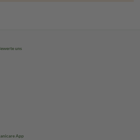
Bewerte uns
Sanicare App