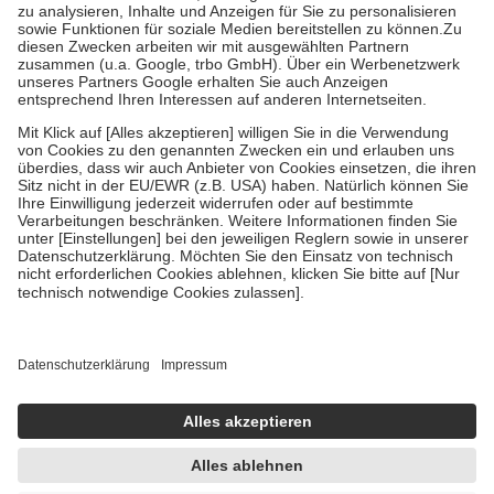
Bei Heilmitteln und häuslicher Krankenpflege beträgt die
Zuzahlung zehn Prozent der Kosten sowie zehn Euro je
Verordnung.
Um das Engagement der Versicherten für ihre eigene Gesundheit zu
stärken und die besondere Stellung der Familie zu unterstützen,
fallen
keine Zuzahlungen
an bei:
• Kindern und Jugendlichen bis zum vollendeten 18. Lebensjahr
mit Ausnahme der Fahrkosten
• Untersuchungen zur Vorsorge und Früherkennung, die von der
GKV getragen werden
• empfohlenen Schutzimpfungen
• Harn- und Blutteststreifen
Wir nutzen Trusted Shops als unabhängigen Dienstleister für die
Einholung von Bewertungen. Trusted Shops hat Maßnahmen
getroffen, um sicherzustellen, dass es sich um echte Bewertungen
handelt. Mehr Informationen findest du hier:
https://help.etrusted.com/hc/de/articles/4419944605341
Einige Bilder und Inhalte wurden unter Zuhilfenahme künstlicher
Intelligenz erstellt.