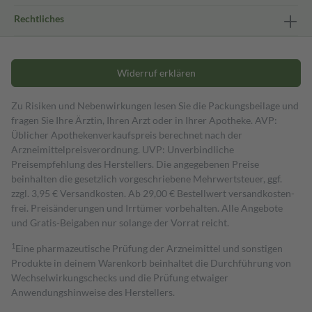
Rechtliches
Widerruf erklären
Zu Risiken und Nebenwirkungen lesen Sie die Packungsbeilage und
fragen Sie Ihre Ärztin, Ihren Arzt oder in Ihrer Apotheke. AVP:
Üblicher Apothekenverkaufspreis berechnet nach der
Arzneimittelpreisverordnung. UVP: Unverbindliche
Preisempfehlung des Herstellers. Die angegebenen Preise
beinhalten die gesetzlich vorgeschriebene Mehrwertsteuer, ggf.
zzgl. 3,95 € Versandkosten. Ab 29,00 € Bestell­wert versand­kosten­
frei. Preisänderungen und Irrtümer vorbehalten. Alle Angebote
und Gratis-Beigaben nur solange der Vorrat reicht.
1
Eine pharmazeutische Prüfung der Arzneimittel und sonstigen
Produkte in deinem Warenkorb beinhaltet die Durchführung von
Wechselwirkungschecks und die Prüfung etwaiger
Anwendungshinweise des Herstellers.