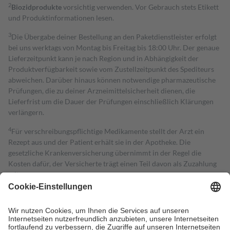
2
Biozidprodukte
vorsichtig verwenden. Vor Gebrauch stets Etikett
und Produktinformationen lesen.
3
Die Übergabe deiner Bestellung an den Paketdienstleister erfolgt
bei uns werktags von Montag bis Freitag bis 18:00 Uhr. Der genaue
Lieferzeitpunkt kann je nach Region und in Abhängigkeit der
Produktverfügbarkeit sowie vom Zustellzeitpunkt des Spediteurs
abweichen. Darüber hinaus können notwendige pharmazeutische
Prüfungen, die zu deiner Arzneimittelsicherheit dienen, die
Lieferfrist um die Dauer der Prüfungen einschließlich Klärungen
verlängern.
4
Für verschreibungspflichtige Medikamente stellt der Arzt ein
Rezept aus und der Patient erhält sie in der Apotheke. Die
gesetzliche Krankenversicherung übernimmt in der Regel die
Kosten dafür, der Versicherte trägt einen Teil davon als Zuzahlung
mit.
Grundsätzlich leisten Mitglieder Zuzahlungen in Höhe von zehn
Prozent des Abgabepreises,
mindestens
jedoch
fünf Euro
und
höchstens zehn Euro.
Es sind jedoch nie mehr als die tatsächlichen
Kosten der Leistung zu entrichten.
Diese Regeln gelten grundsätzlich auch für Online-Apotheken.