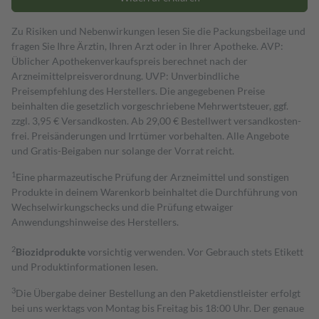
Zu Risiken und Nebenwirkungen lesen Sie die Packungsbeilage und
fragen Sie Ihre Ärztin, Ihren Arzt oder in Ihrer Apotheke. AVP:
Üblicher Apothekenverkaufspreis berechnet nach der
Arzneimittelpreisverordnung. UVP: Unverbindliche
Preisempfehlung des Herstellers. Die angegebenen Preise
beinhalten die gesetzlich vorgeschriebene Mehrwertsteuer, ggf.
zzgl. 3,95 € Versandkosten. Ab 29,00 € Bestell­wert versand­kosten­
frei. Preisänderungen und Irrtümer vorbehalten. Alle Angebote
und Gratis-Beigaben nur solange der Vorrat reicht.
1
Eine pharmazeutische Prüfung der Arzneimittel und sonstigen
Produkte in deinem Warenkorb beinhaltet die Durchführung von
Wechselwirkungschecks und die Prüfung etwaiger
Anwendungshinweise des Herstellers.
2
Biozidprodukte
vorsichtig verwenden. Vor Gebrauch stets Etikett
und Produktinformationen lesen.
3
Die Übergabe deiner Bestellung an den Paketdienstleister erfolgt
bei uns werktags von Montag bis Freitag bis 18:00 Uhr. Der genaue