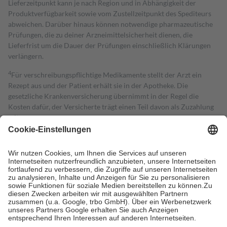
Lieferzeitpunkt kann je nach Region und in Abhängigkeit der
Produktverfügbarkeit sowie vom Zustellzeitpunkt des Spediteurs
abweichen. Darüber hinaus können notwendige pharmazeutische
Prüfungen, die zu deiner Arzneimittelsicherheit dienen, die
Lieferfrist um die Dauer der Prüfungen einschließlich Klärungen
verlängern.
4
Für verschreibungspflichtige Medikamente stellt der Arzt ein
Rezept aus und der Patient erhält sie in der Apotheke. Die
gesetzliche Krankenversicherung übernimmt in der Regel die
Kosten dafür, der Versicherte trägt einen Teil davon als Zuzahlung
mit.
Grundsätzlich leisten Mitglieder Zuzahlungen in Höhe von zehn
Prozent des Abgabepreises,
mindestens
jedoch
fünf Euro
und
höchstens zehn Euro.
Es sind jedoch nie mehr als die tatsächlichen
Kosten der Leistung zu entrichten.
Diese Regeln gelten grundsätzlich auch für Online-Apotheken.
Bei Heilmitteln und häuslicher Krankenpflege beträgt die
Zuzahlung zehn Prozent der Kosten sowie zehn Euro je
Verordnung.
Um das Engagement der Versicherten für ihre eigene Gesundheit zu
stärken und die besondere Stellung der Familie zu unterstützen,