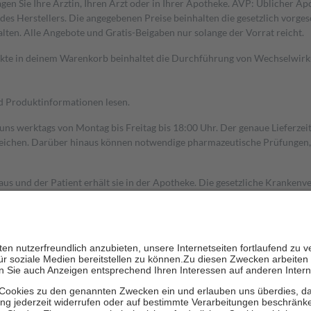
gen Sie Ihre Ärztin, Ihren Arzt oder in Ihrer Apotheke. AVP: Üblicher A
s Herstellers. Die angegebenen Preise beinhalten die gesetzlich vorgesc
alten. Alle Angebote und Gratis-Beigaben nur solange der Vorrat reicht.
dukte in deinem Warenkorb beinhaltet die Durchführung von Wechselwir
nd Produktinformationen lesen.
 uns werktags von Montag bis Freitag bis 18:00 Uhr. Der genaue Lieferze
ichen. Darüber hinaus können notwendige pharmazeutische Prüfungen, die
aus und der Patient erhält sie in der Apotheke. Die gesetzliche Krankenv
ent des Abgabepreises,
mindestens
jedoch
fünf Euro
und
höchstens zehn 
zehn Prozent der Kosten sowie zehn Euro je Verordnung.
rken und die besondere Stellung der Familie zu unterstützen, fallen
kein
 Ausnahme der Fahrkosten
 getragen werden