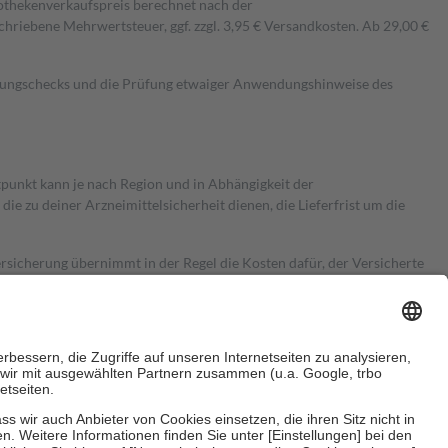
pothekenverkaufspreis berechnet nach der
hriebene Mehrwertsteuer, ggf. zzgl. 3,95 € Versandkosten. Ab 29,00 €
kungschecks und die Prüfung etwaiger Anwendungshinweise des
itpunkt kann je nach Region und in Abhängigkeit der
 zu deiner Arzneimittelsicherheit dienen, die Lieferfrist um die
ersicherung übernimmt in der Regel die Kosten dafür, der Versicherte
Euro.
Es sind jedoch nie mehr als die tatsächlichen Kosten der Leistung
e Zuzahlungen
an bei: