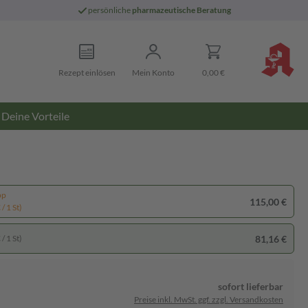
persönliche
pharmazeutische Beratung
Rezept einlösen
Mein Konto
0,00 €
Deine Vorteile
pp
115,00 €
/ 1 St)
81,16 €
/ 1 St)
sofort lieferbar
Preise inkl. MwSt. ggf. zzgl. Versandkosten