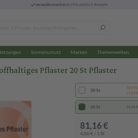
versandkostenfrei
ab 29 € und für E-Rezepte
letzungen
Sonnenschutz
Marken
Themenwelten
haltiges Pflaster 20 St Pflaster
Sparti
30 St
(3,83 € 
20 St
(4,06 € 
81,16 €
4,06 € / 1 St