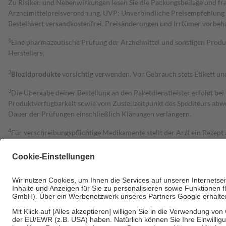
Zu Risiken und Nebenwirkungen lesen Sie die Packungsbeilage und fra
Arzneimittelpreisverordnung. UVP: Unverbindliche Preisempfehlung de
Bestell­wert versand­kosten­frei. Preisänderungen und Irrtümer vorbeh
1
Eine pharmazeutische Prüfung der Arzneimittel und sonstigen Pro
Herstellers.
2
Biozidprodukte
vorsichtig verwenden. Vor Gebrauch stets Etikett u
3
Die Übergabe deiner Bestellung an den Paketdienstleister erfolgt bei
Produktverfügbarkeit sowie vom Zustellzeitpunkt des Spediteurs abwe
Dauer der Prüfungen einschließlich Klärungen verlängern.
4
Für verschreibungspflichtige Medikamente stellt der Arzt ein Rezept 
trägt einen Teil davon als Zuzahlung mit.
Grundsätzlich leisten Mitglieder Zuzahlungen in Höhe von zehn Proz
zu entrichten.
Diese Regeln gelten grundsätzlich auch für Online-Apotheken.
Bei Heilmitteln und häuslicher Krankenpflege beträgt die Zuzahlung 
Um das Engagement der Versicherten für ihre eigene Gesundheit zu stä
• Kindern und Jugendlichen bis zum vollendeten 18. Lebensjahr mit
• Untersuchungen zur Vorsorge und Früherkennung, die von der GKV