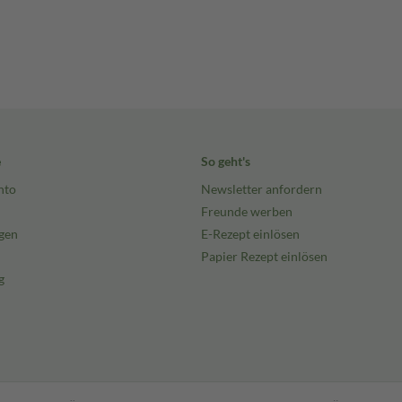
e
So geht's
nto
Newsletter anfordern
Freunde werben
gen
E-Rezept einlösen
Papier Rezept einlösen
g