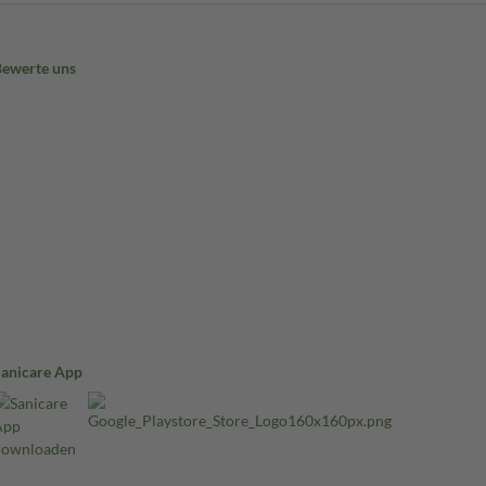
Bewerte uns
Sanicare App