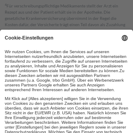
4
Für verschreibungspflichtige Medikamente stellt der Arzt ein
Rezept aus und der Patient erhält sie in der Apotheke. Die
gesetzliche Krankenversicherung übernimmt in der Regel die
Kosten dafür, der Versicherte trägt einen Teil davon als Zuzahlung
mit.
Grundsätzlich leisten Mitglieder Zuzahlungen in Höhe von zehn
Prozent des Abgabepreises,
mindestens
jedoch
fünf Euro
und
höchstens zehn Euro.
Es sind jedoch nie mehr als die tatsächlichen
Kosten der Leistung zu entrichten.
Diese Regeln gelten grundsätzlich auch für Online-Apotheken.
Bei Heilmitteln und häuslicher Krankenpflege beträgt die
Zuzahlung zehn Prozent der Kosten sowie zehn Euro je
Verordnung.
Um das Engagement der Versicherten für ihre eigene Gesundheit zu
stärken und die besondere Stellung der Familie zu unterstützen,
fallen
keine Zuzahlungen
an bei:
• Kindern und Jugendlichen bis zum vollendeten 18. Lebensjahr
mit Ausnahme der Fahrkosten
• Untersuchungen zur Vorsorge und Früherkennung, die von der
GKV getragen werden
• empfohlenen Schutzimpfungen