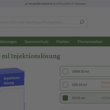
versandkostenfrei
ab 29 € und für E-Rezepte
letzungen
Sonnenschutz
Marken
Themenwelten
ml Injektionslösung
100X10 ml
Sparti
50X10 ml
(117,52
5X10 ml
(329,80