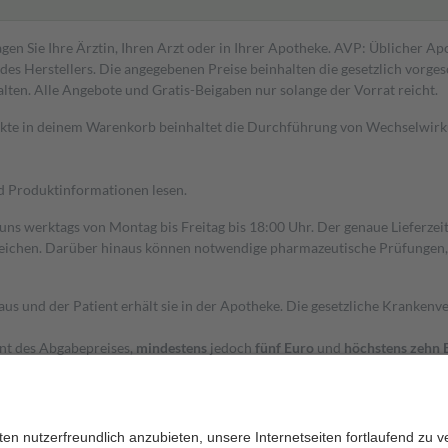
gen Sie Ihre Ärztin, Ihren Arzt oder in Ihrer Apotheke. AVP: Üblicher A
s Herstellers. Die angegebenen Preise beinhalten die gesetzlich vorgesc
alten. Alle Angebote und Gratis-Beigaben nur solange der Vorrat reicht.
dukte in deinem Warenkorb beinhaltet die Durchführung von Wechselwir
nd Produktinformationen lesen.
 uns werktags von Montag bis Freitag bis 18:00 Uhr. Der genaue Lieferze
ichen. Darüber hinaus können notwendige pharmazeutische Prüfungen, die
aus und der Patient erhält sie in der Apotheke. Die gesetzliche Krankenv
ent des Abgabepreises,
mindestens
jedoch
fünf Euro
und
höchstens zehn 
zehn Prozent der Kosten sowie zehn Euro je Verordnung.
rken und die besondere Stellung der Familie zu unterstützen, fallen
kein