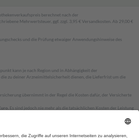
pothekenverkaufspreis berechnet nach der
hriebene Mehrwertsteuer, ggf. zzgl. 3,95 € Versandkosten. Ab 29,00 €
kungschecks und die Prüfung etwaiger Anwendungshinweise des
itpunkt kann je nach Region und in Abhängigkeit der
 zu deiner Arzneimittelsicherheit dienen, die Lieferfrist um die
ersicherung übernimmt in der Regel die Kosten dafür, der Versicherte
Euro.
Es sind jedoch nie mehr als die tatsächlichen Kosten der Leistung
e Zuzahlungen
an bei: