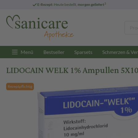
3
E-Rezept:
Heute bestellt,
morgen geliefert
Menü
Bestseller
Sparsets
Schmerzen & Ver
LIDOCAIN WELK 1% Ampullen 5X10 
Rezeptpflichtig