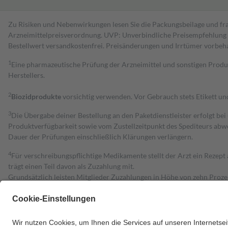
Zu Risiken und Nebenwirkungen lesen Sie die Packungsbeilage und fra
Arzneimittelpreisverordnung. UVP: Unverbindliche Preisempfehlung de
Bestell­wert versand­kosten­frei. Preisänderungen und Irrtümer vorbeh
1
Eine pharmazeutische Prüfung der Arzneimittel und sonstigen Pro
Herstellers.
2
Biozidprodukte
vorsichtig verwenden. Vor Gebrauch stets Etikett u
3
Die Übergabe deiner Bestellung an den Paketdienstleister erfolgt bei
Produktverfügbarkeit sowie vom Zustellzeitpunkt des Spediteurs abwe
Dauer der Prüfungen einschließlich Klärungen verlängern.
4
Für verschreibungspflichtige Medikamente stellt der Arzt ein Rezept 
trägt einen Teil davon als Zuzahlung mit.
Grundsätzlich leisten Mitglieder Zuzahlungen in Höhe von zehn Proz
zu entrichten.
Diese Regeln gelten grundsätzlich auch für Online-Apotheken.
Bei Heilmitteln und häuslicher Krankenpflege beträgt die Zuzahlung 
Um das Engagement der Versicherten für ihre eigene Gesundheit zu stä