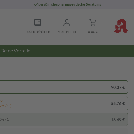
persönliche
pharmazeutische Beratung
Rezept einlösen
Mein Konto
0,00 €
Deine Vorteile
90,37 €
pp
58,76 €
 € / 1 l)
16,49 €
 € / 1 l)