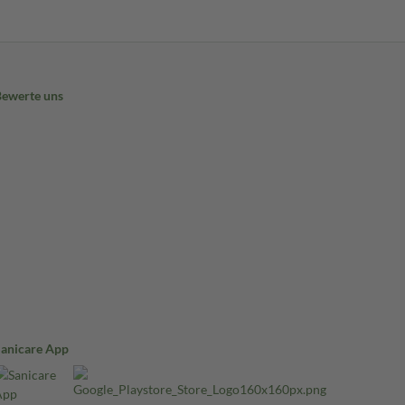
Bewerte uns
Sanicare App