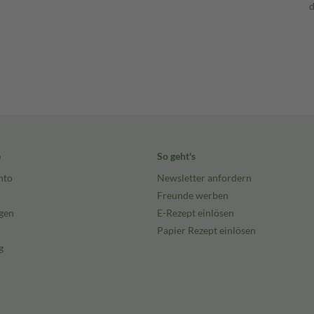
e
So geht's
nto
Newsletter anfordern
Freunde werben
gen
E-Rezept einlösen
Papier Rezept einlösen
g