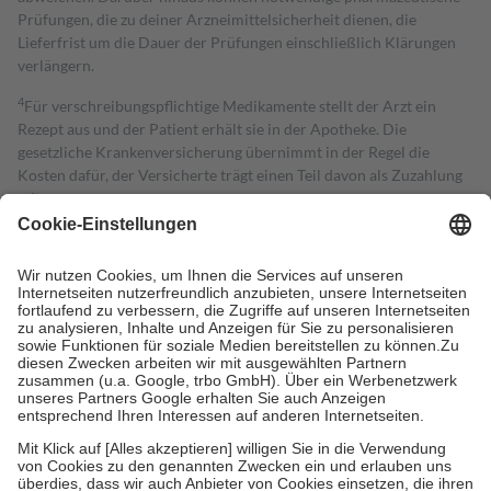
Prüfungen, die zu deiner Arzneimittelsicherheit dienen, die
Lieferfrist um die Dauer der Prüfungen einschließlich Klärungen
verlängern.
4
Für verschreibungspflichtige Medikamente stellt der Arzt ein
Rezept aus und der Patient erhält sie in der Apotheke. Die
gesetzliche Krankenversicherung übernimmt in der Regel die
Kosten dafür, der Versicherte trägt einen Teil davon als Zuzahlung
mit.
Grundsätzlich leisten Mitglieder Zuzahlungen in Höhe von zehn
Prozent des Abgabepreises,
mindestens
jedoch
fünf Euro
und
höchstens zehn Euro.
Es sind jedoch nie mehr als die tatsächlichen
Kosten der Leistung zu entrichten.
Diese Regeln gelten grundsätzlich auch für Online-Apotheken.
Bei Heilmitteln und häuslicher Krankenpflege beträgt die
Zuzahlung zehn Prozent der Kosten sowie zehn Euro je
Verordnung.
Um das Engagement der Versicherten für ihre eigene Gesundheit zu
stärken und die besondere Stellung der Familie zu unterstützen,
fallen
keine Zuzahlungen
an bei:
• Kindern und Jugendlichen bis zum vollendeten 18. Lebensjahr