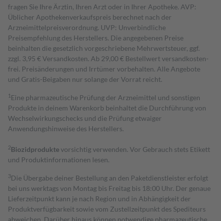
fragen Sie Ihre Ärztin, Ihren Arzt oder in Ihrer Apotheke. AVP:
Üblicher Apothekenverkaufspreis berechnet nach der
Arzneimittelpreisverordnung. UVP: Unverbindliche
Preisempfehlung des Herstellers. Die angegebenen Preise
beinhalten die gesetzlich vorgeschriebene Mehrwertsteuer, ggf.
zzgl. 3,95 € Versandkosten. Ab 29,00 € Bestell­wert versand­kosten­
frei. Preisänderungen und Irrtümer vorbehalten. Alle Angebote
und Gratis-Beigaben nur solange der Vorrat reicht.
1
Eine pharmazeutische Prüfung der Arzneimittel und sonstigen
Produkte in deinem Warenkorb beinhaltet die Durchführung von
Wechselwirkungschecks und die Prüfung etwaiger
Anwendungshinweise des Herstellers.
2
Biozidprodukte
vorsichtig verwenden. Vor Gebrauch stets Etikett
und Produktinformationen lesen.
3
Die Übergabe deiner Bestellung an den Paketdienstleister erfolgt
bei uns werktags von Montag bis Freitag bis 18:00 Uhr. Der genaue
Lieferzeitpunkt kann je nach Region und in Abhängigkeit der
Produktverfügbarkeit sowie vom Zustellzeitpunkt des Spediteurs
abweichen. Darüber hinaus können notwendige pharmazeutische