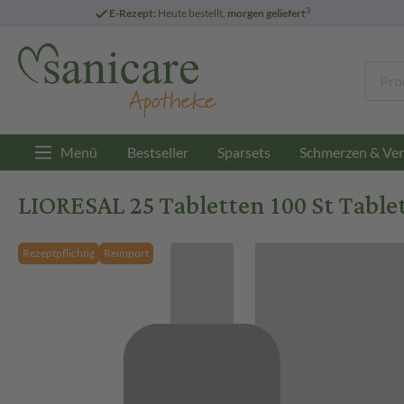
3
E-Rezept:
Heute bestellt,
morgen geliefert
Menü
Bestseller
Sparsets
Schmerzen & Ver
LIORESAL 25 Tabletten 100 St Table
Rezeptpflichtig
Reimport