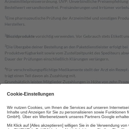
Arzneimittelpreisverordnung. UVP: Unverbindliche Preisempfehlung de
Bestell­wert versand­kosten­frei. Preisänderungen und Irrtümer vorbeh
1
Eine pharmazeutische Prüfung der Arzneimittel und sonstigen Pro
Herstellers.
2
Biozidprodukte
vorsichtig verwenden. Vor Gebrauch stets Etikett u
3
Die Übergabe deiner Bestellung an den Paketdienstleister erfolgt bei
Produktverfügbarkeit sowie vom Zustellzeitpunkt des Spediteurs abwe
Dauer der Prüfungen einschließlich Klärungen verlängern.
4
Für verschreibungspflichtige Medikamente stellt der Arzt ein Rezept 
trägt einen Teil davon als Zuzahlung mit.
Grundsätzlich leisten Mitglieder Zuzahlungen in Höhe von zehn Proz
zu entrichten.
Diese Regeln gelten grundsätzlich auch für Online-Apotheken.
Bei Heilmitteln und häuslicher Krankenpflege beträgt die Zuzahlung 
Um das Engagement der Versicherten für ihre eigene Gesundheit zu stä
• Kindern und Jugendlichen bis zum vollendeten 18. Lebensjahr mit
• Untersuchungen zur Vorsorge und Früherkennung, die von der GKV
• empfohlenen Schutzimpfungen