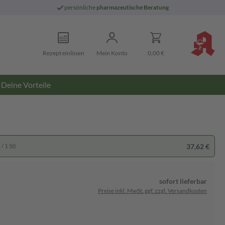
persönliche
pharmazeutische Beratung
Rezept einlösen
Mein Konto
0,00 €
Deine Vorteile
37,62 €
/ 1 St)
sofort lieferbar
Preise inkl. MwSt. ggf. zzgl. Versandkosten