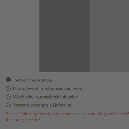
Abbildung kann abweichen
Persönliche Beratung
Heute bestellt und morgen geliefert³
Wechselwirkungscheck inklusive
Versandkostenfreie Lieferung
Bei der Einlösung eines Kassenrezeptes werden nur die gesetzlichen 
Rechnung gestellt.⁴