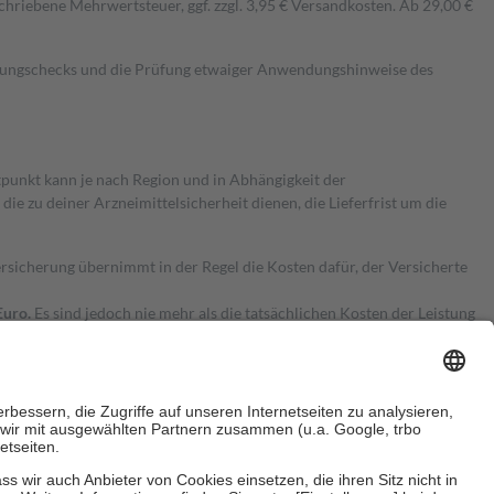
hriebene Mehrwertsteuer, ggf. zzgl. 3,95 € Versandkosten. Ab 29,00 €
kungschecks und die Prüfung etwaiger Anwendungshinweise des
itpunkt kann je nach Region und in Abhängigkeit der
 zu deiner Arzneimittelsicherheit dienen, die Lieferfrist um die
ersicherung übernimmt in der Regel die Kosten dafür, der Versicherte
Euro.
Es sind jedoch nie mehr als die tatsächlichen Kosten der Leistung
e Zuzahlungen
an bei: