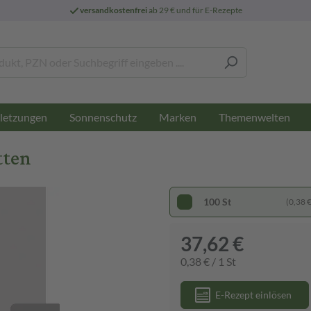
versandkostenfrei
ab 29 € und für E-Rezepte
letzungen
Sonnenschutz
Marken
Themenwelten
tten
100 St
(0,38 € 
37,62 €
0,38 € / 1 St
E-Rezept einlösen