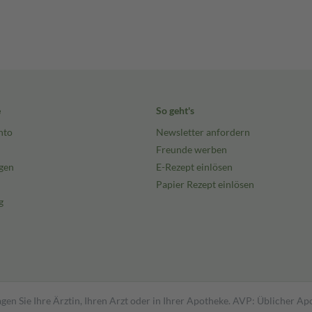
e
So geht's
nto
Newsletter anfordern
Freunde werben
gen
E-Rezept einlösen
Papier Rezept einlösen
g
gen Sie Ihre Ärztin, Ihren Arzt oder in Ihrer Apotheke. AVP: Üblicher A