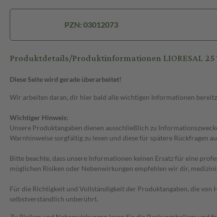
PZN: 03012073
Produktdetails/Produktinformationen LIORESAL 25 
Diese Seite wird gerade überarbeitet!
Wir arbeiten daran, dir hier bald alle wichtigen Informationen bereitz
Wichtiger Hinweis:
Unsere Produktangaben dienen ausschließlich zu Informationszwecken
Warnhinweise sorgfältig zu lesen und diese für spätere Rückfragen au
Bitte beachte, dass unsere Informationen keinen Ersatz für eine prof
möglichen Risiken oder Nebenwirkungen empfehlen wir dir, medizini
Für die Richtigkeit und Vollständigkeit der Produktangaben, die vo
selbstverständlich unberührt.
Zu Risiken und Nebenwirkungen lesen Sie die Packungsbeilage und frag