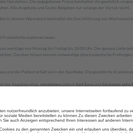
s Herstellers. Die angegebenen Preise beinhalten die gesetzlich vorgesc
alten. Alle Angebote und Gratis-Beigaben nur solange der Vorrat reicht.
dukte in deinem Warenkorb beinhaltet die Durchführung von Wechselwir
nd Produktinformationen lesen.
 uns werktags von Montag bis Freitag bis 18:00 Uhr. Der genaue Lieferze
ichen. Darüber hinaus können notwendige pharmazeutische Prüfungen, die
aus und der Patient erhält sie in der Apotheke. Die gesetzliche Krankenv
ent des Abgabepreises,
mindestens
jedoch
fünf Euro
und
höchstens zehn 
zehn Prozent der Kosten sowie zehn Euro je Verordnung.
rken und die besondere Stellung der Familie zu unterstützen, fallen
kein
 Ausnahme der Fahrkosten
 getragen werden