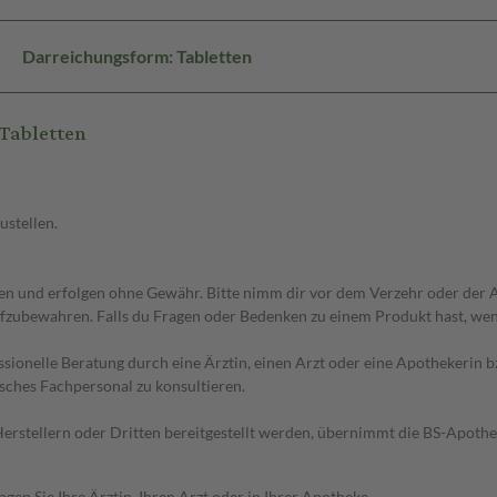
Darreichungsform: Tabletten
Tabletten
ustellen.
 und erfolgen ohne Gewähr. Bitte nimm dir vor dem Verzehr oder der An
fzubewahren. Falls du Fragen oder Bedenken zu einem Produkt hast, wende
essionelle Beratung durch eine Ärztin, einen Arzt oder eine Apothekerin
sches Fachpersonal zu konsultieren.
n Herstellern oder Dritten bereitgestellt werden, übernimmt die BS-Apot
en Sie Ihre Ärztin, Ihren Arzt oder in Ihrer Apotheke.