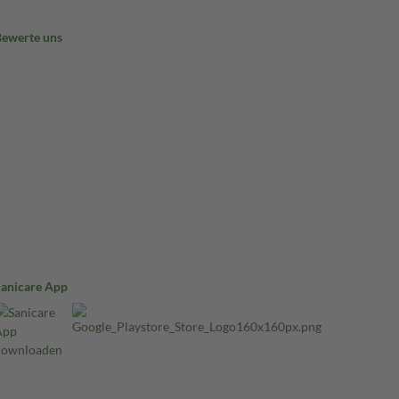
Bewerte uns
Sanicare App