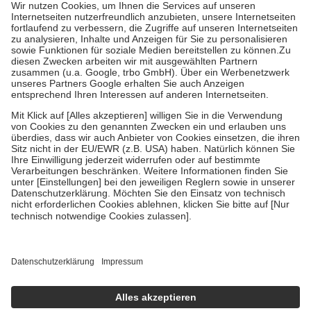
höchstens zehn Euro.
Es sind jedoch nie mehr als die tatsächlichen
Kosten der Leistung zu entrichten.
Diese Regeln gelten grundsätzlich auch für Online-Apotheken.
Bei Heilmitteln und häuslicher Krankenpflege beträgt die
Zuzahlung zehn Prozent der Kosten sowie zehn Euro je
Verordnung.
Um das Engagement der Versicherten für ihre eigene Gesundheit zu
stärken und die besondere Stellung der Familie zu unterstützen,
fallen
keine Zuzahlungen
an bei:
• Kindern und Jugendlichen bis zum vollendeten 18. Lebensjahr
mit Ausnahme der Fahrkosten
• Untersuchungen zur Vorsorge und Früherkennung, die von der
GKV getragen werden
• empfohlenen Schutzimpfungen
• Harn- und Blutteststreifen
Wir nutzen Trusted Shops als unabhängigen Dienstleister für die
Einholung von Bewertungen. Trusted Shops hat Maßnahmen
getroffen, um sicherzustellen, dass es sich um echte Bewertungen
handelt. Mehr Informationen findest du hier:
https://help.etrusted.com/hc/de/articles/4419944605341