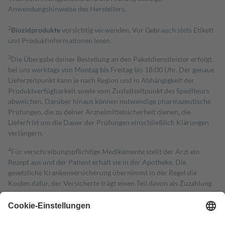
Anwendungshinweise des Herstellers.
2
Biozidprodukte
vorsichtig verwenden. Vor Gebrauch stets Etikett
und Produktinformationen lesen.
3
Die Übergabe deiner Bestellung an den Paketdienstleister erfolgt
bei uns werktags von Montag bis Freitag bis 18:00 Uhr. Der genaue
Lieferzeitpunkt kann je nach Region und in Abhängigkeit der
Produktverfügbarkeit sowie vom Zustellzeitpunkt des Spediteurs
abweichen. Darüber hinaus können notwendige pharmazeutische
Prüfungen, die zu deiner Arzneimittelsicherheit dienen, die
Lieferfrist um die Dauer der Prüfungen einschließlich Klärungen
verlängern.
4
Für verschreibungspflichtige Medikamente stellt der Arzt ein
Rezept aus und der Patient erhält sie in der Apotheke. Die
gesetzliche Krankenversicherung übernimmt in der Regel die
Kosten dafür, der Versicherte trägt einen Teil davon als Zuzahlung
mit.
Grundsätzlich leisten Mitglieder Zuzahlungen in Höhe von zehn
Prozent des Abgabepreises,
mindestens
jedoch
fünf Euro
und