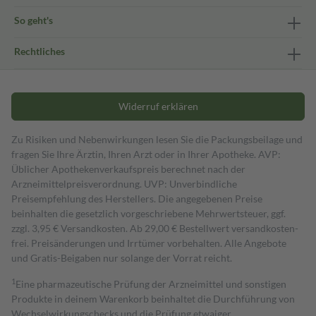
So geht's
Rechtliches
Widerruf erklären
Zu Risiken und Nebenwirkungen lesen Sie die Packungsbeilage und
fragen Sie Ihre Ärztin, Ihren Arzt oder in Ihrer Apotheke. AVP:
Üblicher Apothekenverkaufspreis berechnet nach der
Arzneimittelpreisverordnung. UVP: Unverbindliche
Preisempfehlung des Herstellers. Die angegebenen Preise
beinhalten die gesetzlich vorgeschriebene Mehrwertsteuer, ggf.
zzgl. 3,95 € Versandkosten. Ab 29,00 € Bestell­wert versand­kosten­
frei. Preisänderungen und Irrtümer vorbehalten. Alle Angebote
und Gratis-Beigaben nur solange der Vorrat reicht.
1
Eine pharmazeutische Prüfung der Arzneimittel und sonstigen
Produkte in deinem Warenkorb beinhaltet die Durchführung von
Wechselwirkungschecks und die Prüfung etwaiger