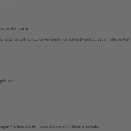
sinoprilDihydrat).
hosphat-Dihydrat, vorverkleisterte Stärke (Mais), Croscarmellose-Natrium,
ngeboten
gen Sie Ihre Ärztin, Ihren Arzt oder in Ihrer Apotheke.