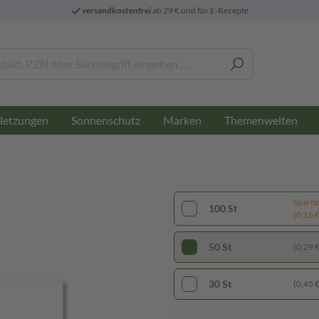
versandkostenfrei
ab 29 € und für E-Rezepte
letzungen
Sonnenschutz
Marken
Themenwelten
Sparti
100 St
(0,16 € 
50 St
(0,29 € 
30 St
(0,45 € 