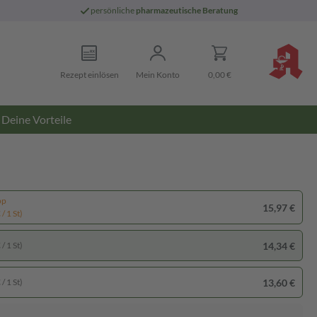
persönliche
pharmazeutische Beratung
Rezept einlösen
Mein Konto
0,00 €
Deine Vorteile
pp
15,97 €
/ 1 St)
14,34 €
/ 1 St)
13,60 €
/ 1 St)