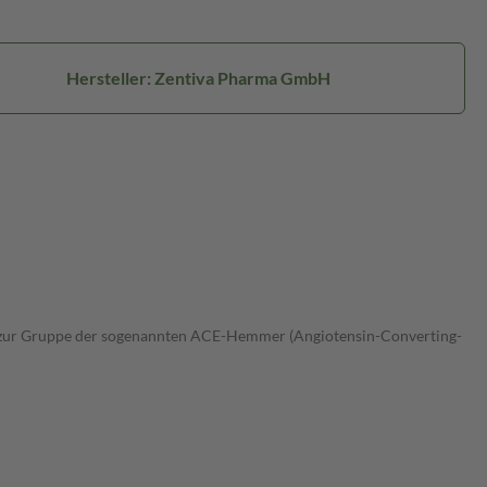
Hersteller: Zentiva Pharma GmbH
ört zur Gruppe der sogenannten ACE-Hemmer (Angiotensin-Converting-