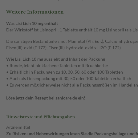
Weitere Informationen
Was Lisi Lich 10 mg enthält
Der Wirkstoff ist Lisinopril. 1 Tablette enthält 10 mg Lisinopril (als Li
Die sonstigen Bestandteile sind: Mannitol (Ph. Eur.), Calciumhydrogenp
Eisen(III)-oxid (E 172), Eisen(III)-hydroxid-oxid x H2O (E 172).
Wie Lisi Lich 10 mg aussieht und Inhalt der Packung
• Runde, leicht pinkfarbene Tabletten mit Bruchkerbe
• Erhältlich in Packungen zu 10, 30, 50, 60 oder 100 Tabletten
• Auch als Dosenpackung mit 30, 50 oder 100 Tabletten erhältlich
• Es werden möglicherweise nicht alle Packungsgrößen im Handel a
Löse jetzt dein Rezept bei sanicare.de ein!
Hinweistexte und Pflichtangaben
Arzneimittel
Zu Risiken und Nebenwirkungen lesen Sie die Packungsbeilage und fra