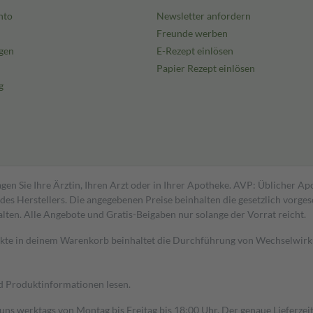
nto
Newsletter anfordern
Freunde werben
gen
E-Rezept einlösen
Papier Rezept einlösen
g
gen Sie Ihre Ärztin, Ihren Arzt oder in Ihrer Apotheke. AVP: Üblicher A
s Herstellers. Die angegebenen Preise beinhalten die gesetzlich vorgesc
alten. Alle Angebote und Gratis-Beigaben nur solange der Vorrat reicht.
dukte in deinem Warenkorb beinhaltet die Durchführung von Wechselwir
nd Produktinformationen lesen.
 uns werktags von Montag bis Freitag bis 18:00 Uhr. Der genaue Lieferze