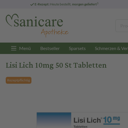
3
E-Rezept:
Heute bestellt,
morgen geliefert
Menü
Bestseller
Sparsets
Schmerzen & Ver
Lisi Lich 10mg 50 St Tabletten
Rezeptpflichtig