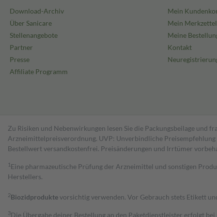
Download-Archiv
Mein Kundenko
Über Sanicare
Mein Merkzettel
Stellenangebote
Meine Bestellun
Partner
Kontakt
Presse
Neuregistrierun
Affiliate Programm
Zu Risiken und Nebenwirkungen lesen Sie die Packungsbeilage und fra
Arzneimittelpreisverordnung. UVP: Unverbindliche Preisempfehlung de
Bestell­wert versand­kosten­frei. Preisänderungen und Irrtümer vorbeh
1
Eine pharmazeutische Prüfung der Arzneimittel und sonstigen Pro
Herstellers.
2
Biozidprodukte
vorsichtig verwenden. Vor Gebrauch stets Etikett u
3
Die Übergabe deiner Bestellung an den Paketdienstleister erfolgt bei