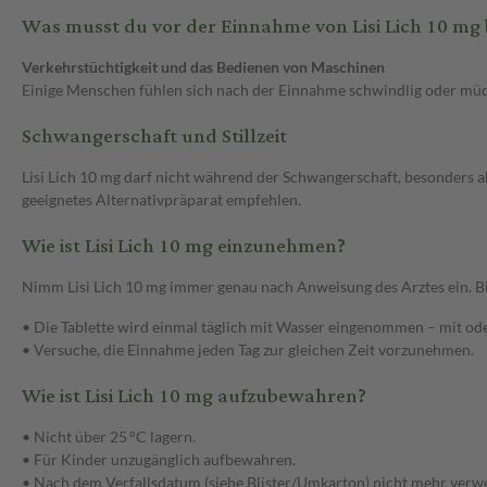
Was musst du vor der Einnahme von Lisi Lich 10 mg
Verkehrstüchtigkeit und das Bedienen von Maschinen
Einige Menschen fühlen sich nach der Einnahme schwindlig oder müde
Schwangerschaft und Stillzeit
Lisi Lich 10 mg darf nicht während der Schwangerschaft, besonders 
geeignetes Alternativpräparat empfehlen.
Wie ist Lisi Lich 10 mg einzunehmen?
Nimm Lisi Lich 10 mg immer genau nach Anweisung des Arztes ein. Bit
• Die Tablette wird einmal täglich mit Wasser eingenommen – mit od
• Versuche, die Einnahme jeden Tag zur gleichen Zeit vorzunehmen.
Wie ist Lisi Lich 10 mg aufzubewahren?
• Nicht über 25 °C lagern.
• Für Kinder unzugänglich aufbewahren.
• Nach dem Verfallsdatum (siehe Blister/Umkarton) nicht mehr verw