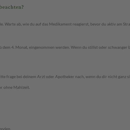
 beachten?
. Warte ab, wie du auf das Medikament reagierst, bevor du aktiv am St
ab dem 4. Monat, eingenommen werden. Wenn du stillst oder schwanger bis
te frage bei deinem Arzt oder Apotheker nach, wenn du dir nicht ganz si
er ohne Mahlzeit.
enden.