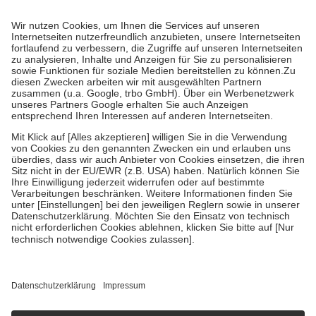
Prozent des Abgabepreises,
mindestens
jedoch
fünf Euro
und
höchstens zehn Euro.
Es sind jedoch nie mehr als die tatsächlichen
Kosten der Leistung zu entrichten.
Diese Regeln gelten grundsätzlich auch für Online-Apotheken.
Bei Heilmitteln und häuslicher Krankenpflege beträgt die
Zuzahlung zehn Prozent der Kosten sowie zehn Euro je
Verordnung.
Um das Engagement der Versicherten für ihre eigene Gesundheit zu
stärken und die besondere Stellung der Familie zu unterstützen,
fallen
keine Zuzahlungen
an bei:
• Kindern und Jugendlichen bis zum vollendeten 18. Lebensjahr
mit Ausnahme der Fahrkosten
• Untersuchungen zur Vorsorge und Früherkennung, die von der
GKV getragen werden
• empfohlenen Schutzimpfungen
• Harn- und Blutteststreifen
Wir nutzen Trusted Shops als unabhängigen Dienstleister für die
Einholung von Bewertungen. Trusted Shops hat Maßnahmen
getroffen, um sicherzustellen, dass es sich um echte Bewertungen
handelt. Mehr Informationen findest du hier:
https://help.etrusted.com/hc/de/articles/4419944605341