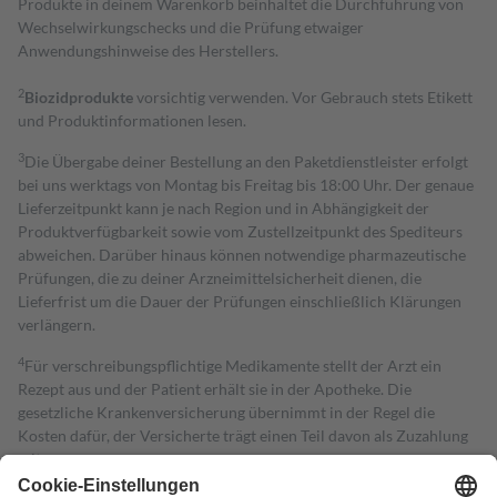
Produkte in deinem Warenkorb beinhaltet die Durchführung von
Wechselwirkungschecks und die Prüfung etwaiger
Anwendungshinweise des Herstellers.
2
Biozidprodukte
vorsichtig verwenden. Vor Gebrauch stets Etikett
und Produktinformationen lesen.
3
Die Übergabe deiner Bestellung an den Paketdienstleister erfolgt
bei uns werktags von Montag bis Freitag bis 18:00 Uhr. Der genaue
Lieferzeitpunkt kann je nach Region und in Abhängigkeit der
Produktverfügbarkeit sowie vom Zustellzeitpunkt des Spediteurs
abweichen. Darüber hinaus können notwendige pharmazeutische
Prüfungen, die zu deiner Arzneimittelsicherheit dienen, die
Lieferfrist um die Dauer der Prüfungen einschließlich Klärungen
verlängern.
4
Für verschreibungspflichtige Medikamente stellt der Arzt ein
Rezept aus und der Patient erhält sie in der Apotheke. Die
gesetzliche Krankenversicherung übernimmt in der Regel die
Kosten dafür, der Versicherte trägt einen Teil davon als Zuzahlung
mit.
Grundsätzlich leisten Mitglieder Zuzahlungen in Höhe von zehn