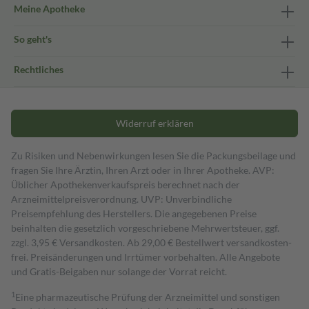
Meine Apotheke
So geht's
Rechtliches
Widerruf erklären
Zu Risiken und Nebenwirkungen lesen Sie die Packungsbeilage und
fragen Sie Ihre Ärztin, Ihren Arzt oder in Ihrer Apotheke. AVP:
Üblicher Apothekenverkaufspreis berechnet nach der
Arzneimittelpreisverordnung. UVP: Unverbindliche
Preisempfehlung des Herstellers. Die angegebenen Preise
beinhalten die gesetzlich vorgeschriebene Mehrwertsteuer, ggf.
zzgl. 3,95 € Versandkosten. Ab 29,00 € Bestell­wert versand­kosten­
frei. Preisänderungen und Irrtümer vorbehalten. Alle Angebote
und Gratis-Beigaben nur solange der Vorrat reicht.
1
Eine pharmazeutische Prüfung der Arzneimittel und sonstigen