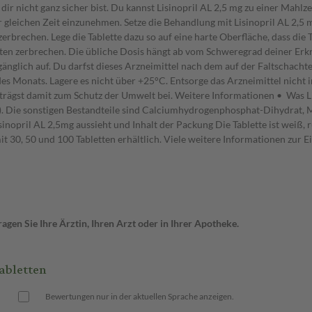
 dir nicht ganz sicher bist. Du kannst Lisinopril AL 2,5 mg zu einer Mah
r gleichen Zeit einzunehmen. Setze die Behandlung mit Lisinopril AL 2,5 m
 zerbrechen. Lege die Tablette dazu so auf eine harte Oberfläche, dass d
älften zerbrechen. Die übliche Dosis hängt ab vom Schweregrad deiner Erk
änglich auf. Du darfst dieses Arzneimittel nach dem auf der Faltschac
des Monats. Lagere es nicht über +25°C. Entsorge das Arzneimittel nicht
trägst damit zum Schutz der Umwelt bei. Weitere Informationen • Was Lis
at). Die sonstigen Bestandteile sind Calciumhydrogenphosphat-Dihydrat, Ma
sinopril AL 2,5mg aussieht und Inhalt der Packung Die Tablette ist weiß, 
n mit 30, 50 und 100 Tabletten erhältlich. Viele weitere Informationen z
gen Sie Ihre Ärztin, Ihren Arzt oder in Ihrer Apotheke.
abletten
Bewertungen nur in der aktuellen Sprache anzeigen.