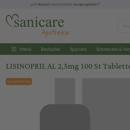
3
E-Rezept:
Heute bestellt,
morgen geliefert
Menü
Bestseller
Sparsets
Schmerzen & Ver
LISINOPRIL AL 2,5mg 100 St Tablett
Rezeptpflichtig