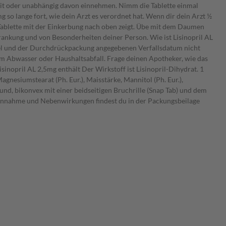
lzeit oder unabhängig davon einnehmen. Nimm die Tablette einmal
g so lange fort, wie dein Arzt es verordnet hat. Wenn dir dein Arzt ½
ie Tablette mit der Einkerbung nach oben zeigt. Übe mit dem Daumen
rankung und von Besonderheiten deiner Person. Wie ist Lisinopril AL
htel und der Durchdrückpackung angegebenen Verfallsdatum nicht
 im Abwasser oder Haushaltsabfall. Frage deinen Apotheker, wie das
inopril AL 2,5mg enthält Der Wirkstoff ist Lisinopril-Dihydrat. 1
gnesiumstearat (Ph. Eur.), Maisstärke, Mannitol (Ph. Eur.),
rund, bikonvex mit einer beidseitigen Bruchrille (Snap Tab) und dem
ur Einnahme und Nebenwirkungen findest du in der Packungsbeilage