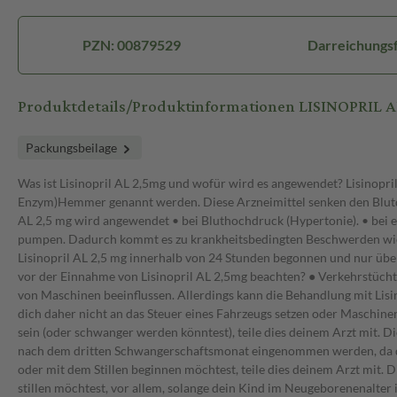
PZN: 00879529
Darreichungsf
Produktdetails/Produktinformationen LISINOPRIL 
Packungsbeilage
Was ist Lisinopril AL 2,5mg und wofür wird es angewendet? Lisinopril
Enzym)Hemmer genannt werden. Diese Arzneimittel senken den Blutdruc
AL 2,5 mg wird angewendet • bei Bluthochdruck (Hypertonie). • bei ei
pumpen. Dadurch kommt es zu krankheitsbedingten Beschwerden wie M
Lisinopril AL 2,5 mg innerhalb von 24 Stunden begonnen und nur übe
vor der Einnahme von Lisinopril AL 2,5mg beachten? ● Verkehrstüchti
von Maschinen beeinflussen. Allerdings kann die Behandlung mit Lisi
dich daher nicht an das Steuer eines Fahrzeugs setzen oder Maschinen
sein (oder schwanger werden könntest), teile dies deinem Arzt mit. D
nach dem dritten Schwangerschaftsmonat eingenommen werden, da di
oder mit dem Stillen beginnen möchtest, teile dies deinem Arzt mit.
stillen möchtest, vor allem, solange dein Kind im Neugeborenenalte