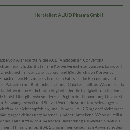
Hersteller: ALIUD Pharma GmbH
Gruppe von Arzneimitteln, die ACE-(Angiotensin-Converting-
hter möglich, das Blut in alle Körperbereiche zu pumpen. Lisinopril
rz nicht mehr in der Lage, ausreichend Blut durch den Körper zu
ach einem Herzinfarkt. In diesem Fall wird die Behandlung mit
bei Patienten mit Bluthochdruck und Diabetes mellitus. Was musst du
 Tabletten deine Verkehrstüchtigkeit oder die Fähigkeit zum Bedienen
 fühlst. Dies gilt insbesondere zu Beginn der Behandlung. Du darfst
st. ● Schwangerschaft und Stillzeit Wenn du vermutest, schwanger zu
chaft wird nicht empfohlen, und Lisinopril AL 2,5 mg darf nicht mehr
hädigungen deines ungeborenen Kindes führen kann. Wenn du stillst
mpfohlen. Dein Arzt wird eine andere Behandlung auswählen, wenn du
nzunehmen? Nimm Lisinopril AL 2,5mg immer genau nach Anweisung des