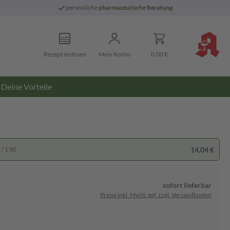
persönliche
pharmazeutische Beratung
Rezept einlösen
Mein Konto
0,00 €
Deine Vorteile
14,04 €
/ 1 St)
sofort lieferbar
Preise inkl. MwSt. ggf. zzgl. Versandkosten