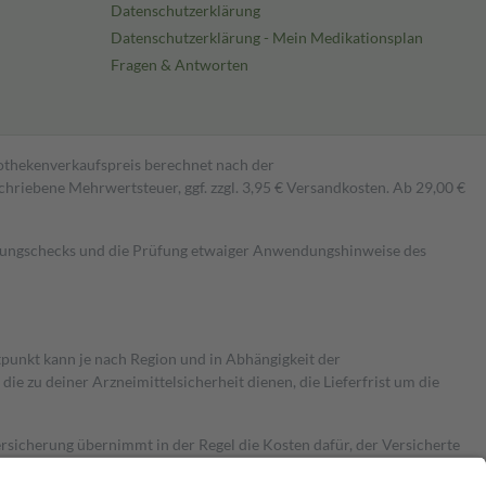
Datenschutzerklärung
Datenschutzerklärung - Mein Medikationsplan
Fragen & Antworten
pothekenverkaufspreis berechnet nach der
hriebene Mehrwertsteuer, ggf. zzgl. 3,95 € Versandkosten. Ab 29,00 €
kungschecks und die Prüfung etwaiger Anwendungshinweise des
itpunkt kann je nach Region und in Abhängigkeit der
 zu deiner Arzneimittelsicherheit dienen, die Lieferfrist um die
ersicherung übernimmt in der Regel die Kosten dafür, der Versicherte