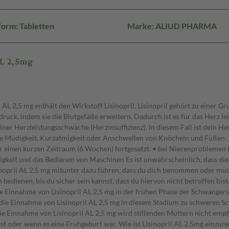
orm: Tabletten
Marke: ALIUD PHARMA
AL 2,5mg
 AL 2,5 mg enthält den Wirkstoff Lisinopril. Lisinopril gehört zu einer 
k, indem sie die Blutgefäße erweitern. Dadurch ist es für das Herz leic
ner Herzleistungsschwäche (Herzinsuffizienz). In diesem Fall ist dein He
üdigkeit, Kurzatmigkeit oder Anschwellen von Knöcheln und Füßen. • n
r einen kurzen Zeitraum (6 Wochen) fortgesetzt. • bei Nierenproblemen 
gkeit und das Bedienen von Maschinen Es ist unwahrscheinlich, dass die
nopril AL 2,5 mg mitunter dazu führen, dass du dich benommen oder müde
 bedienen, bis du sicher sein kannst, dass du hiervon nicht betroffen bi
ie Einnahme von Lisinopril AL 2,5 mg in der frühen Phase der Schwangers
e Einnahme von Lisinopril AL 2,5 mg in diesem Stadium zu schweren Sc
 Die Einnahme von Lisinopril AL 2,5 mg wird stillenden Müttern nicht e
r ist oder wenn es eine Frühgeburt war. Wie ist Lisinopril AL 2,5mg ei