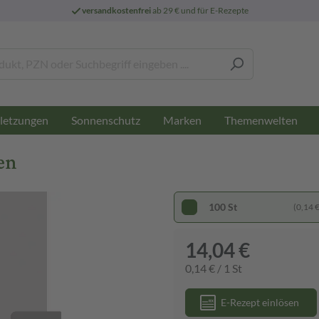
versandkostenfrei
ab 29 € und für E-Rezepte
letzungen
Sonnenschutz
Marken
Themenwelten
en
100 St
(0,14 € 
14,04 €
0,14 € / 1 St
E-Rezept einlösen