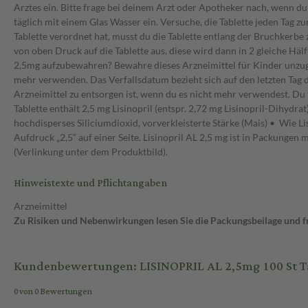
Arztes ein. Bitte frage bei deinem Arzt oder Apotheker nach, wenn du
täglich mit einem Glas Wasser ein. Versuche, die Tablette jeden Tag zu
Tablette verordnet hat, musst du die Tablette entlang der Bruchkerbe
von oben Druck auf die Tablette aus, diese wird dann in 2 gleiche H
2,5mg aufzubewahren? Bewahre dieses Arzneimittel für Kinder unzug
mehr verwenden. Das Verfallsdatum bezieht sich auf den letzten Tag 
Arzneimittel zu entsorgen ist, wenn du es nicht mehr verwendest. Du 
Tablette enthält 2,5 mg Lisinopril (entspr. 2,72 mg Lisinopril-Dihydr
hochdisperses Siliciumdioxid, vorverkleisterte Stärke (Mais) • Wie Li
Aufdruck „2,5“ auf einer Seite. Lisinopril AL 2,5 mg ist in Packunge
(Verlinkung unter dem Produktbild).
Hinweistexte und Pflichtangaben
Arzneimittel
Zu Risiken und Nebenwirkungen lesen Sie die Packungsbeilage und fra
Kundenbewertungen: LISINOPRIL AL 2,5mg 100 St T
0 von 0 Bewertungen