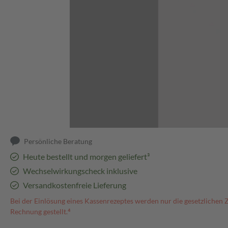
Abbildung kann abweichen
Persönliche Beratung
Heute bestellt und morgen geliefert³
Wechselwirkungscheck inklusive
Versandkostenfreie Lieferung
Bei der Einlösung eines Kassenrezeptes werden nur die gesetzlichen 
Rechnung gestellt.⁴