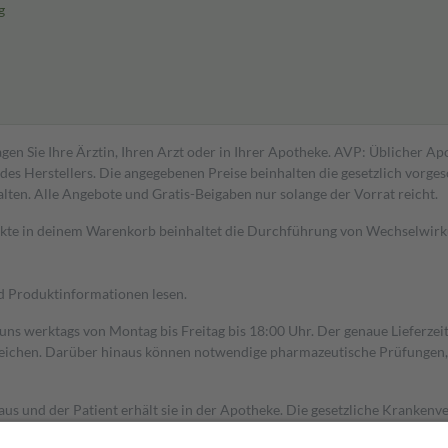
g
gen Sie Ihre Ärztin, Ihren Arzt oder in Ihrer Apotheke. AVP: Üblicher A
s Herstellers. Die angegebenen Preise beinhalten die gesetzlich vorgesc
alten. Alle Angebote und Gratis-Beigaben nur solange der Vorrat reicht.
dukte in deinem Warenkorb beinhaltet die Durchführung von Wechselwir
nd Produktinformationen lesen.
 uns werktags von Montag bis Freitag bis 18:00 Uhr. Der genaue Lieferze
ichen. Darüber hinaus können notwendige pharmazeutische Prüfungen, die
aus und der Patient erhält sie in der Apotheke. Die gesetzliche Krankenv