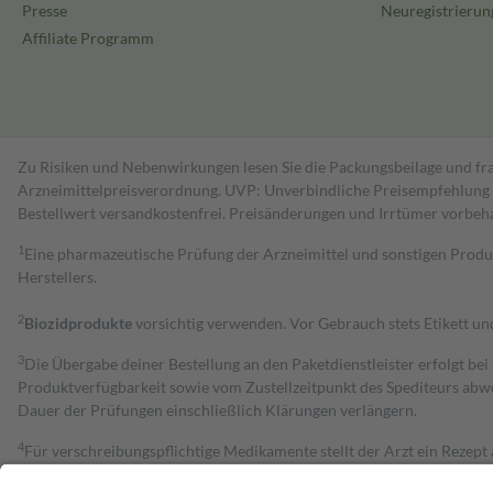
Presse
Neuregistrierun
Affiliate Programm
Zu Risiken und Nebenwirkungen lesen Sie die Packungsbeilage und fra
Arzneimittelpreisverordnung. UVP: Unverbindliche Preisempfehlung de
Bestell­wert versand­kosten­frei. Preisänderungen und Irrtümer vorbeh
1
Eine pharmazeutische Prüfung der Arzneimittel und sonstigen Pro
Herstellers.
2
Biozidprodukte
vorsichtig verwenden. Vor Gebrauch stets Etikett u
3
Die Übergabe deiner Bestellung an den Paketdienstleister erfolgt bei
Produktverfügbarkeit sowie vom Zustellzeitpunkt des Spediteurs abwe
Dauer der Prüfungen einschließlich Klärungen verlängern.
4
Für verschreibungspflichtige Medikamente stellt der Arzt ein Rezept 
trägt einen Teil davon als Zuzahlung mit.