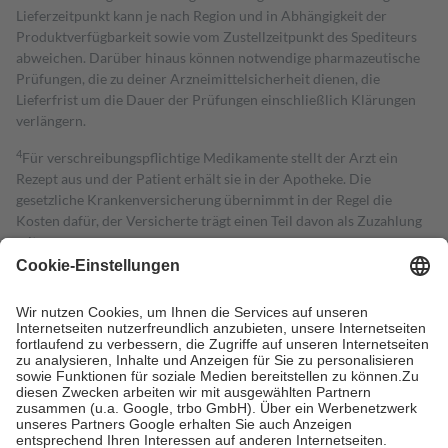
Lieferzeitpunkt kann je nach Region und in Abhängigkeit der
Produktverfügbarkeit sowie vom Zustellzeitpunkt des Spediteurs
abweichen. Darüber hinaus können notwendige pharmazeutische
Prüfungen, die zu deiner Arzneimittelsicherheit dienen, die
Lieferfrist um die Dauer der Prüfungen einschließlich Klärungen
verlängern.
4
Für verschreibungspflichtige Medikamente stellt der Arzt ein
Rezept aus und der Patient erhält sie in der Apotheke. Die
gesetzliche Krankenversicherung übernimmt in der Regel die
Kosten dafür, der Versicherte trägt einen Teil davon als Zuzahlung
mit.
Grundsätzlich leisten Mitglieder Zuzahlungen in Höhe von zehn
Prozent des Abgabepreises,
mindestens
jedoch
fünf Euro
und
höchstens zehn Euro.
Es sind jedoch nie mehr als die tatsächlichen
Kosten der Leistung zu entrichten.
Diese Regeln gelten grundsätzlich auch für Online-Apotheken.
Bei Heilmitteln und häuslicher Krankenpflege beträgt die
Zuzahlung zehn Prozent der Kosten sowie zehn Euro je
Verordnung.
Um das Engagement der Versicherten für ihre eigene Gesundheit zu