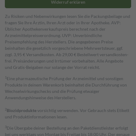
Widerruf erklären
Zu Risiken und Nebenwirkungen lesen Sie die Packungsbeilage und
fragen Sie Ihre Ärztin, Ihren Arzt oder in Ihrer Apotheke. AVP:
Üblicher Apothekenverkaufspreis berechnet nach der
Arzneimittelpreisverordnung. UVP: Unverbindliche
Preisempfehlung des Herstellers. Die angegebenen Preise
beinhalten die gesetzlich vorgeschriebene Mehrwertsteuer, ggf.
zzgl. 3,95 € Versandkosten. Ab 29,00 € Bestell­wert versand­kosten­
frei. Preisänderungen und Irrtümer vorbehalten. Alle Angebote
und Gratis-Beigaben nur solange der Vorrat reicht.
1
Eine pharmazeutische Prüfung der Arzneimittel und sonstigen
Produkte in deinem Warenkorb beinhaltet die Durchführung von
Wechselwirkungschecks und die Prüfung etwaiger
Anwendungshinweise des Herstellers.
2
Biozidprodukte
vorsichtig verwenden. Vor Gebrauch stets Etikett
und Produktinformationen lesen.
3
Die Übergabe deiner Bestellung an den Paketdienstleister erfolgt
bei uns werktags von Montag bis Freitag bis 18:00 Uhr. Der genaue