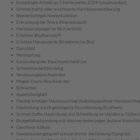
Erniedrigte Anzahl an T-Helferzellen (CD4-Lymphozyten)
Schmerzhafte oder erschwerte Harnblasenentleerung
Beeinträchtigte Nierenfunktion
Erkrankung der Niere (Nierentubuli)
Harnsäurespiegel im Blut (erhöht)
Erhöhter Blutharnstoff
Erhöhte Nierenwerte (Kreatinin) im Blut
Durchfall
Verstopfung
Entzündung der Bauchspeicheldrüse
Schleimhautentzündung
Verdauungsbeschwerden
Magen-Darm-Beschwerden
Erbrechen
Appetitlosigkeit
Fleckig-knotiger Hautausschlag (makulopapulöser Hautauschlag
Hautrötung durch gesteigerte Durchblutung (Erythem)
Schmerzhafte Hautrötung und Schwellung an Händen u. Füßen
Blutgefäßentzündung mit Hautveränderungen (kutane Vaskulitis
Geschwür (Ulkus)
Gewebeuntergang mit schwärzlicher Verfärbung (Gangrän)