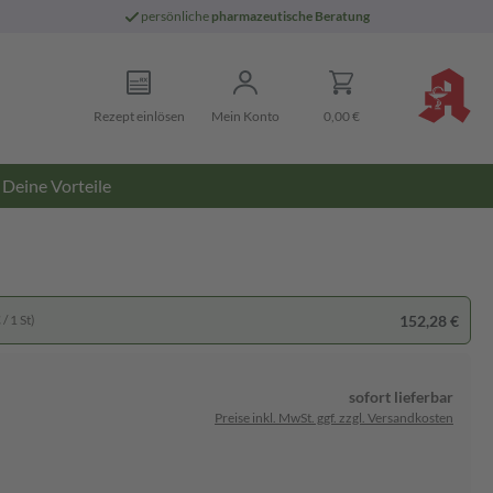
persönliche
pharmazeutische Beratung
Rezept einlösen
Mein Konto
0,00 €
Deine Vorteile
152,28 €
/ 1 St)
sofort lieferbar
Preise inkl. MwSt. ggf. zzgl. Versandkosten