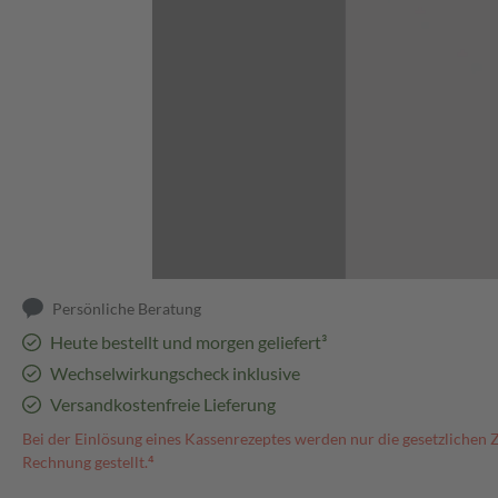
Abbildung kann abweichen
Persönliche Beratung
Heute bestellt und morgen geliefert³
Wechselwirkungscheck inklusive
Versandkostenfreie Lieferung
Bei der Einlösung eines Kassenrezeptes werden nur die gesetzlichen 
Rechnung gestellt.⁴