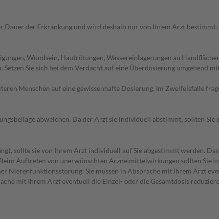
r Dauer der Erkrankung und wird deshalb nur von Ihrem Arzt bestimmt.
digungen, Wundsein, Hautrötungen, Wassereinlagerungen an Handfläche
tzen Sie sich bei dem Verdacht auf eine Überdosierung umgehend mit 
d älteren Menschen auf eine gewissenhafte Dosierung. Im Zweifelsfalle f
gsbeilage abweichen. Da der Arzt sie individuell abstimmt, sollten Si
ngt, sollte sie von Ihrem Arzt individuell auf Sie abgestimmt werden. 
. Beim Auftreten von unerwünschten Arzneimittelwirkungen sollten Sie in
er Nierenfunktionsstörung: Sie müssen in Absprache mit Ihrem Arzt even
ache mit Ihrem Arzt eventuell die Einzel- oder die Gesamtdosis reduzier