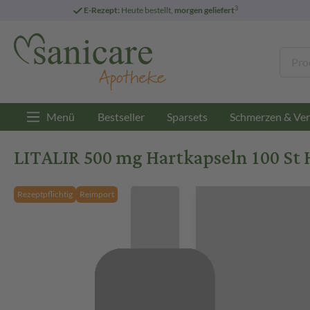
3
E-Rezept:
Heute bestellt,
morgen geliefert
Menü
Bestseller
Sparsets
Schmerzen & Ver
LITALIR 500 mg Hartkapseln 100 St 
Rezeptpflichtig
Reimport