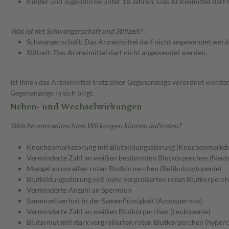
Kinder und Jugendliche unter 18 Jahren: Das Arzneimittel darf
Was ist mit Schwangerschaft und Stillzeit?
Schwangerschaft: Das Arzneimittel darf nicht angewendet werd
Stillzeit: Das Arzneimittel darf nicht angewendet werden.
Ist Ihnen das Arzneimittel trotz einer Gegenanzeige verordnet worden
Gegenanzeige in sich birgt.
Neben- und Wechselwirkungen
Welche unerwünschten Wirkungen können auftreten?
Knochenmarkstörung mit Blutbildungsstörung (Knochenmarkde
Verminderte Zahl an weißen bestimmten Blutkörperchen (Neut
Mangel an unreifen roten Blutkörperchen (Retikulozytopenie)
Blutbildungsstörung mit mehr vergrößerten roten Blutkörperc
Verminderte Anzahl an Spermien
Samenzellverlust in der Samenflüssigkeit (Azoospermie)
Verminderte Zahl an weißen Blutkörperchen (Leukopenie)
Blutarmut mit stark vergrößerten roten Blutkörperchen (hype