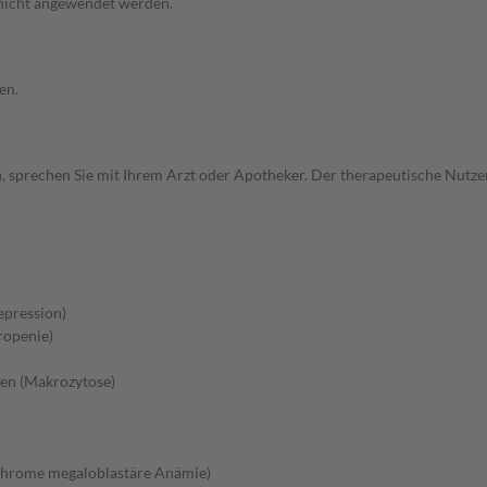
 nicht angewendet werden.
en.
, sprechen Sie mit Ihrem Arzt oder Apotheker. Der therapeutische Nutzen
pression)
ropenie)
hen (Makrozytose)
rchrome megaloblastäre Anämie)