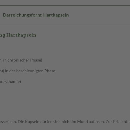
Darreichungsform: Hartkapseln
 mg Hartkapseln
h, in chronischer Phase)
h)) in der beschleunigten Phase
mbozythämie)
asser) ein. Die Kapseln dürfen sich nicht im Mund auflösen. Zur Erleicht