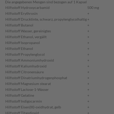
Die angegebenen Mengen sind bezogen auf 1 Kapsel
Hilfsstoff
Hydroxycarbamid
500 mg
Hilfsstoff
Erythrosin
+
Hilfsstoff
Drucktinte, schwarz, propylenglycolhaltig
+
Hilfsstoff
Butanol
+
Hilfsstoff
Wasser, gereinigtes
+
Hilfsstoff
Ethanol, vergällt
+
Hilfsstoff
Isopropanol
+
Hilfsstoff
Ethanol
+
Hilfsstoff
Propylenglycol
+
Hilfsstoff
Ammoniumhydroxid
+
Hilfsstoff
Kaliumhydroxid
+
Hilfsstoff
Citronensäure
+
Hilfsstoff
Dinatriumhydrogenphosphat
+
Hilfsstoff
Magnesium stearat
+
Hilfsstoff
Lactose-1-Wasser
+
Hilfsstoff
Gelatine
+
Hilfsstoff
Indigocarmin
+
Hilfsstoff
Eisen(III)-oxidhydrat, gelb
+
Hilfsstoff
Titandioxid
+