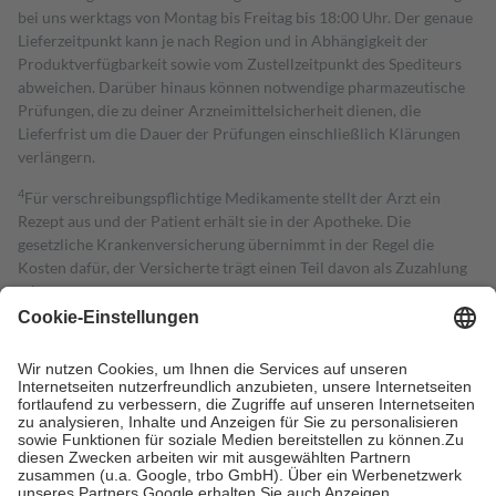
bei uns werktags von Montag bis Freitag bis 18:00 Uhr. Der genaue
Lieferzeitpunkt kann je nach Region und in Abhängigkeit der
Produktverfügbarkeit sowie vom Zustellzeitpunkt des Spediteurs
abweichen. Darüber hinaus können notwendige pharmazeutische
Prüfungen, die zu deiner Arzneimittelsicherheit dienen, die
Lieferfrist um die Dauer der Prüfungen einschließlich Klärungen
verlängern.
4
Für verschreibungspflichtige Medikamente stellt der Arzt ein
Rezept aus und der Patient erhält sie in der Apotheke. Die
gesetzliche Krankenversicherung übernimmt in der Regel die
Kosten dafür, der Versicherte trägt einen Teil davon als Zuzahlung
mit.
Grundsätzlich leisten Mitglieder Zuzahlungen in Höhe von zehn
Prozent des Abgabepreises,
mindestens
jedoch
fünf Euro
und
höchstens zehn Euro.
Es sind jedoch nie mehr als die tatsächlichen
Kosten der Leistung zu entrichten.
Diese Regeln gelten grundsätzlich auch für Online-Apotheken.
Bei Heilmitteln und häuslicher Krankenpflege beträgt die
Zuzahlung zehn Prozent der Kosten sowie zehn Euro je
Verordnung.