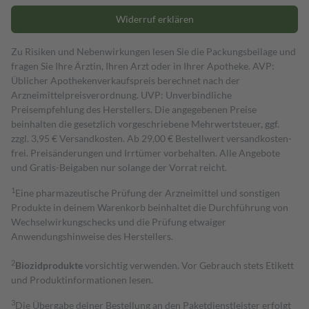
Widerruf erklären
Zu Risiken und Nebenwirkungen lesen Sie die Packungsbeilage und
fragen Sie Ihre Ärztin, Ihren Arzt oder in Ihrer Apotheke. AVP:
Üblicher Apothekenverkaufspreis berechnet nach der
Arzneimittelpreisverordnung. UVP: Unverbindliche
Preisempfehlung des Herstellers. Die angegebenen Preise
beinhalten die gesetzlich vorgeschriebene Mehrwertsteuer, ggf.
zzgl. 3,95 € Versandkosten. Ab 29,00 € Bestell­wert versand­kosten­
frei. Preisänderungen und Irrtümer vorbehalten. Alle Angebote
und Gratis-Beigaben nur solange der Vorrat reicht.
1
Eine pharmazeutische Prüfung der Arzneimittel und sonstigen
Produkte in deinem Warenkorb beinhaltet die Durchführung von
Wechselwirkungschecks und die Prüfung etwaiger
Anwendungshinweise des Herstellers.
2
Biozidprodukte
vorsichtig verwenden. Vor Gebrauch stets Etikett
und Produktinformationen lesen.
3
Die Übergabe deiner Bestellung an den Paketdienstleister erfolgt