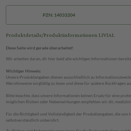
PZN: 14033204
Produktdetails/Produktinformationen LIVIAL
Diese Seite wird gerade überarbeitet!
Wir arbeiten daran, dir hier bald alle wichtigen Informationen bereitz
Wichtiger Hinweis:
Unsere Produktangaben dienen ausschließlich zu Informationszwecken
Warnhinweise sorgfältig zu lesen und diese für spätere Rückfragen au
Bitte beachte, dass unsere Informationen keinen Ersatz für eine prof
möglichen Risiken oder Nebenwirkungen empfehlen wir dir, medizini
Für die Richtigkeit und Vollständigkeit der Produktangaben, die vo
selbstverständlich unberührt.
Zu Risiken und Nebenwirkungen lesen Sie die Packungsbeilage und frag