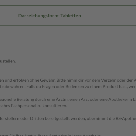
Darreichungsform: Tabletten
ustellen.
 und erfolgen ohne Gewähr. Bitte nimm dir vor dem Verzehr oder der An
fzubewahren. Falls du Fragen oder Bedenken zu einem Produkt hast, wende
essionelle Beratung durch eine Ärztin, einen Arzt oder eine Apothekerin
sches Fachpersonal zu konsultieren.
n Herstellern oder Dritten bereitgestellt werden, übernimmt die BS-Apot
en Sie Ihre Ärztin, Ihren Arzt oder in Ihrer Apotheke.