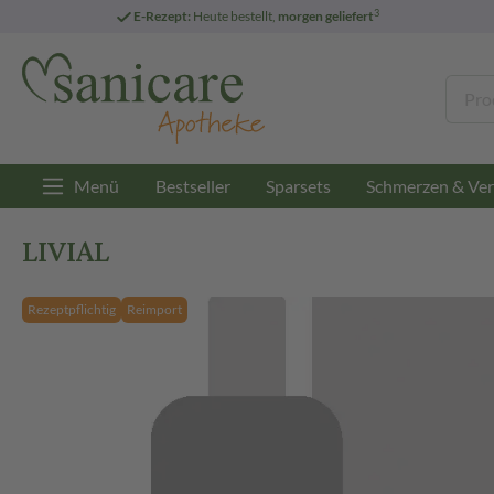
3
E-Rezept:
Heute bestellt,
morgen geliefert
Menü
Bestseller
Sparsets
Schmerzen & Ver
LIVIAL
Rezeptpflichtig
Reimport