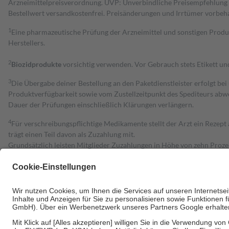
Arzneimittelpreisverordnung. UVP: Unverbindliche Preisempfehlung de
Bestell­wert versand­kosten­frei. Preisänderungen und Irrtümer vorbeh
1
Eine pharmazeutische Prüfung der Arzneimittel und sonstigen Pro
Herstellers.
2
Biozidprodukte
vorsichtig verwenden. Vor Gebrauch stets Etikett u
3
Die Übergabe deiner Bestellung an den Paketdienstleister erfolgt bei
Produktverfügbarkeit sowie vom Zustellzeitpunkt des Spediteurs abwe
Dauer der Prüfungen einschließlich Klärungen verlängern.
4
Für verschreibungspflichtige Medikamente stellt der Arzt ein Rezept 
trägt einen Teil davon als Zuzahlung mit.
Grundsätzlich leisten Mitglieder Zuzahlungen in Höhe von zehn Proz
zu entrichten.
Diese Regeln gelten grundsätzlich auch für Online-Apotheken.
Bei Heilmitteln und häuslicher Krankenpflege beträgt die Zuzahlung 
Um das Engagement der Versicherten für ihre eigene Gesundheit zu stä
• Kindern und Jugendlichen bis zum vollendeten 18. Lebensjahr mit
• Untersuchungen zur Vorsorge und Früherkennung, die von der GKV
• empfohlenen Schutzimpfungen