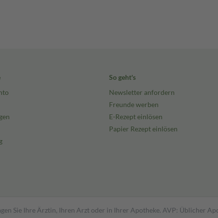
e
So geht's
nto
Newsletter anfordern
Freunde werben
gen
E-Rezept einlösen
Papier Rezept einlösen
g
gen Sie Ihre Ärztin, Ihren Arzt oder in Ihrer Apotheke. AVP: Üblicher A