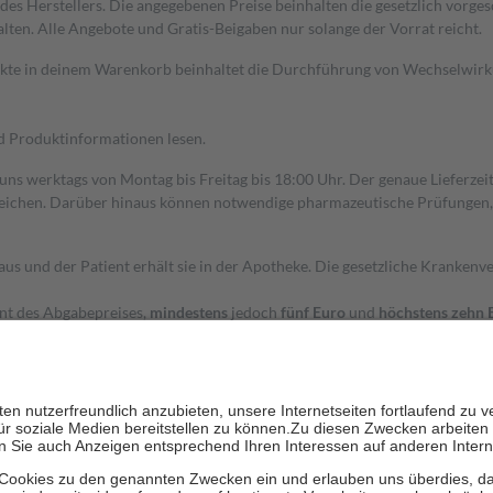
s Herstellers. Die angegebenen Preise beinhalten die gesetzlich vorgesc
alten. Alle Angebote und Gratis-Beigaben nur solange der Vorrat reicht.
dukte in deinem Warenkorb beinhaltet die Durchführung von Wechselwir
nd Produktinformationen lesen.
 uns werktags von Montag bis Freitag bis 18:00 Uhr. Der genaue Lieferze
ichen. Darüber hinaus können notwendige pharmazeutische Prüfungen, die
aus und der Patient erhält sie in der Apotheke. Die gesetzliche Krankenv
ent des Abgabepreises,
mindestens
jedoch
fünf Euro
und
höchstens zehn 
zehn Prozent der Kosten sowie zehn Euro je Verordnung.
rken und die besondere Stellung der Familie zu unterstützen, fallen
kein
 Ausnahme der Fahrkosten
 getragen werden