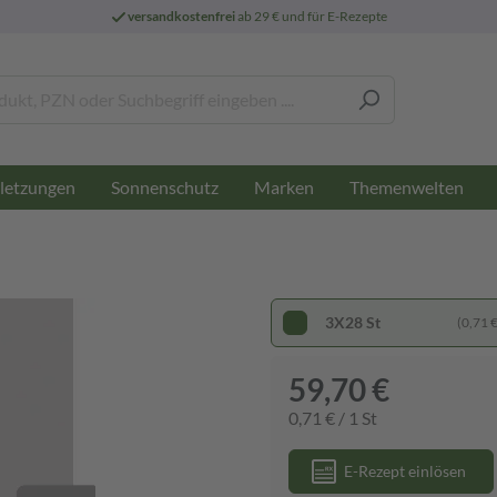
versandkostenfrei
ab 29 € und für E-Rezepte
letzungen
Sonnenschutz
Marken
Themenwelten
3X28 St
(0,71 € 
59,70 €
0,71 € / 1 St
E-Rezept einlösen