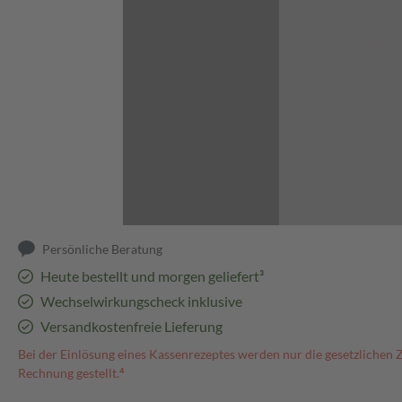
Abbildung kann abweichen
Persönliche Beratung
Heute bestellt und morgen geliefert³
Wechselwirkungscheck inklusive
Versandkostenfreie Lieferung
Bei der Einlösung eines Kassenrezeptes werden nur die gesetzlichen 
Rechnung gestellt.⁴