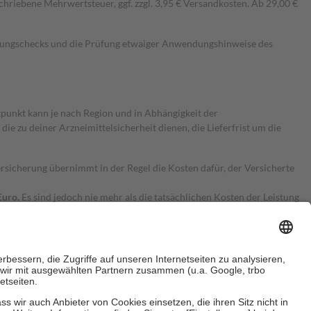
hriebene Mehrwertsteuer, ggf. zzgl. 3,95 € Versandkosten. Ab 29,00 €
kungschecks und die Prüfung etwaiger Anwendungshinweise des
itpunkt kann je nach Region und in Abhängigkeit der
 zu deiner Arzneimittelsicherheit dienen, die Lieferfrist um die
ersicherung übernimmt in der Regel die Kosten dafür, der Versicherte
Euro.
Es sind jedoch nie mehr als die tatsächlichen Kosten der Leistung
e Zuzahlungen
an bei: