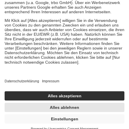
Verordnung.
Um das Engagement der Versicherten für ihre eigene Gesundheit zu
stärken und die besondere Stellung der Familie zu unterstützen,
fallen
keine Zuzahlungen
an bei:
• Kindern und Jugendlichen bis zum vollendeten 18. Lebensjahr
mit Ausnahme der Fahrkosten
• Untersuchungen zur Vorsorge und Früherkennung, die von der
GKV getragen werden
• empfohlenen Schutzimpfungen
• Harn- und Blutteststreifen
Wir nutzen Trusted Shops als unabhängigen Dienstleister für die
Einholung von Bewertungen. Trusted Shops hat Maßnahmen
getroffen, um sicherzustellen, dass es sich um echte Bewertungen
handelt. Mehr Informationen findest du hier:
https://help.etrusted.com/hc/de/articles/4419944605341
Einige Bilder und Inhalte wurden unter Zuhilfenahme künstlicher
Intelligenz erstellt.