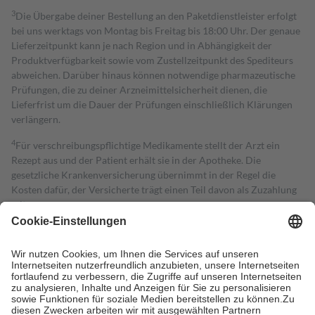
3
Die Übergabe deiner Bestellung an den Paketdienstleister erfolgt
bei uns werktags von Montag bis Freitag bis 18:00 Uhr. Der genaue
Lieferzeitpunkt kann je nach Region und in Abhängigkeit der
Produktverfügbarkeit sowie vom Zustellzeitpunkt des Spediteurs
abweichen. Darüber hinaus können notwendige pharmazeutische
Prüfungen, die zu deiner Arzneimittelsicherheit dienen, die
Lieferfrist um die Dauer der Prüfungen einschließlich Klärungen
verlängern.
4
Für verschreibungspflichtige Medikamente stellt der Arzt ein
Rezept aus und der Patient erhält sie in der Apotheke. Die
gesetzliche Krankenversicherung übernimmt in der Regel die
Kosten dafür, der Versicherte trägt einen Teil davon als Zuzahlung
mit.
Grundsätzlich leisten Mitglieder Zuzahlungen in Höhe von zehn
Prozent des Abgabepreises,
mindestens
jedoch
fünf Euro
und
höchstens zehn Euro.
Es sind jedoch nie mehr als die tatsächlichen
Kosten der Leistung zu entrichten.
Diese Regeln gelten grundsätzlich auch für Online-Apotheken.
Bei Heilmitteln und häuslicher Krankenpflege beträgt die
Zuzahlung zehn Prozent der Kosten sowie zehn Euro je