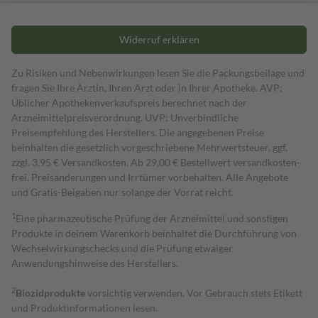
Widerruf erklären
Zu Risiken und Nebenwirkungen lesen Sie die Packungsbeilage und
fragen Sie Ihre Ärztin, Ihren Arzt oder in Ihrer Apotheke. AVP:
Üblicher Apothekenverkaufspreis berechnet nach der
Arzneimittelpreisverordnung. UVP: Unverbindliche
Preisempfehlung des Herstellers. Die angegebenen Preise
beinhalten die gesetzlich vorgeschriebene Mehrwertsteuer, ggf.
zzgl. 3,95 € Versandkosten. Ab 29,00 € Bestell­wert versand­kosten­
frei. Preisänderungen und Irrtümer vorbehalten. Alle Angebote
und Gratis-Beigaben nur solange der Vorrat reicht.
1
Eine pharmazeutische Prüfung der Arzneimittel und sonstigen
Produkte in deinem Warenkorb beinhaltet die Durchführung von
Wechselwirkungschecks und die Prüfung etwaiger
Anwendungshinweise des Herstellers.
2
Biozidprodukte
vorsichtig verwenden. Vor Gebrauch stets Etikett
und Produktinformationen lesen.