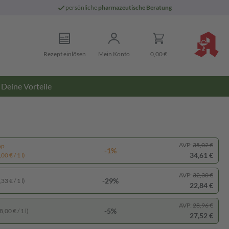
persönliche
pharmazeutische Beratung
Rezept einlösen
Mein Konto
0,00 €
Deine Vorteile
AVP:
35,02 €
pp
-1%
34,61 €
00 € / 1 l)
AVP:
32,30 €
-29%
33 € / 1 l)
22,84 €
AVP:
28,96 €
-5%
,00 € / 1 l)
27,52 €