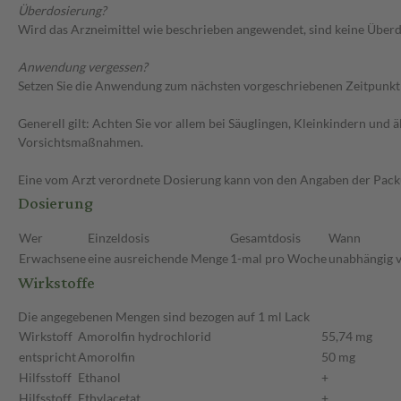
Überdosierung?
Wird das Arzneimittel wie beschrieben angewendet, sind keine Überdo
Anwendung vergessen?
Setzen Sie die Anwendung zum nächsten vorgeschriebenen Zeitpunkt g
Generell gilt: Achten Sie vor allem bei Säuglingen, Kleinkindern un
Vorsichtsmaßnahmen.
Eine vom Arzt verordnete Dosierung kann von den Angaben der Packun
Dosierung
Wer
Einzeldosis
Gesamtdosis
Wann
Erwachsene
eine ausreichende Menge
1-mal pro Woche
unabhängig v
Wirkstoffe
Die angegebenen Mengen sind bezogen auf 1 ml Lack
Wirkstoff
Amorolfin hydrochlorid
55,74 mg
entspricht
Amorolfin
50 mg
Hilfsstoff
Ethanol
+
Hilfsstoff
Ethylacetat
+