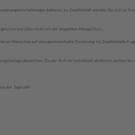
sierungserscheinungen bekannt. Im Zweifelsfall wenden Sie sich an Ihre
anz normal (also nicht mit der doppelten Menge) fort.
d älteren Menschen auf eine gewissenhafte Dosierung. Im Zweifelsfalle f
gsbeilage abweichen. Da der Arzt sie individuell abstimmt, sollten Si
on der Tageszeit