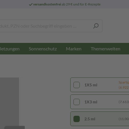
versandkostenfrei
ab 29 € und für E-Rezepte
letzungen
Sonnenschutz
Marken
Themenwelten
Sparti
1X5 ml
(6.922,
1X3 ml
(7.613,
2.5 ml
(11.008