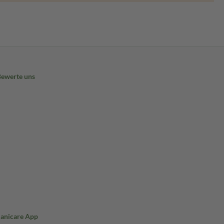
Bewerte uns
Sanicare App