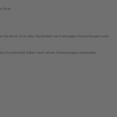
n Arzt.
ragen Sie Ihren Arzt oder Apotheker nach etwaigen Auswirkungen oder
e das Arzneimittel daher nach seinen Anweisungen anwenden.