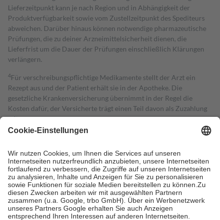
Lieferzeitpunkt kann je nach Region und in Abhängigkeit der
Produktverfügbarkeit sowie vom Zustellzeitpunkt des Spediteurs
abweichen. Darüber hinaus können notwendige pharmazeutische
Prüfungen, die zu deiner Arzneimittelsicherheit dienen, die
Lieferfrist um die Dauer der Prüfungen einschließlich Klärungen
verlängern.
4
Für verschreibungspflichtige Medikamente stellt der Arzt ein
Rezept aus und der Patient erhält sie in der Apotheke. Die
gesetzliche Krankenversicherung übernimmt in der Regel die
Kosten dafür, der Versicherte trägt einen Teil davon als Zuzahlung
mit.
Grundsätzlich leisten Mitglieder Zuzahlungen in Höhe von zehn
Prozent des Abgabepreises,
mindestens
jedoch
fünf Euro
und
höchstens zehn Euro.
Es sind jedoch nie mehr als die tatsächlichen
Kosten der Leistung zu entrichten.
Diese Regeln gelten grundsätzlich auch für Online-Apotheken.
Bei Heilmitteln und häuslicher Krankenpflege beträgt die
Zuzahlung zehn Prozent der Kosten sowie zehn Euro je
Verordnung.
Um das Engagement der Versicherten für ihre eigene Gesundheit zu