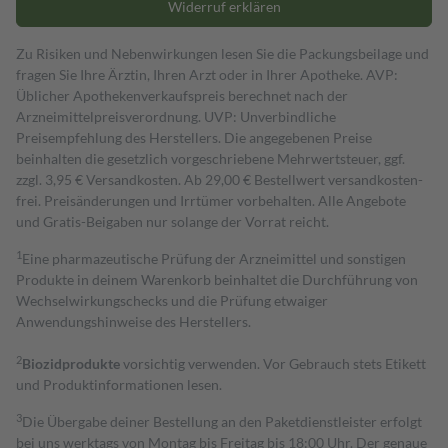
Widerruf erklären
Zu Risiken und Nebenwirkungen lesen Sie die Packungsbeilage und
fragen Sie Ihre Ärztin, Ihren Arzt oder in Ihrer Apotheke. AVP:
Üblicher Apothekenverkaufspreis berechnet nach der
Arzneimittelpreisverordnung. UVP: Unverbindliche
Preisempfehlung des Herstellers. Die angegebenen Preise
beinhalten die gesetzlich vorgeschriebene Mehrwertsteuer, ggf.
zzgl. 3,95 € Versandkosten. Ab 29,00 € Bestell­wert versand­kosten­
frei. Preisänderungen und Irrtümer vorbehalten. Alle Angebote
und Gratis-Beigaben nur solange der Vorrat reicht.
1
Eine pharmazeutische Prüfung der Arzneimittel und sonstigen
Produkte in deinem Warenkorb beinhaltet die Durchführung von
Wechselwirkungschecks und die Prüfung etwaiger
Anwendungshinweise des Herstellers.
2
Biozidprodukte
vorsichtig verwenden. Vor Gebrauch stets Etikett
und Produktinformationen lesen.
3
Die Übergabe deiner Bestellung an den Paketdienstleister erfolgt
bei uns werktags von Montag bis Freitag bis 18:00 Uhr. Der genaue