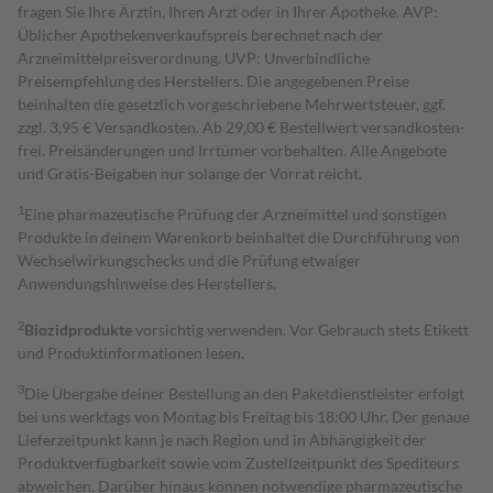
fragen Sie Ihre Ärztin, Ihren Arzt oder in Ihrer Apotheke. AVP:
Üblicher Apothekenverkaufspreis berechnet nach der
Arzneimittelpreisverordnung. UVP: Unverbindliche
Preisempfehlung des Herstellers. Die angegebenen Preise
beinhalten die gesetzlich vorgeschriebene Mehrwertsteuer, ggf.
zzgl. 3,95 € Versandkosten. Ab 29,00 € Bestell­wert versand­kosten­
frei. Preisänderungen und Irrtümer vorbehalten. Alle Angebote
und Gratis-Beigaben nur solange der Vorrat reicht.
1
Eine pharmazeutische Prüfung der Arzneimittel und sonstigen
Produkte in deinem Warenkorb beinhaltet die Durchführung von
Wechselwirkungschecks und die Prüfung etwaiger
Anwendungshinweise des Herstellers.
2
Biozidprodukte
vorsichtig verwenden. Vor Gebrauch stets Etikett
und Produktinformationen lesen.
3
Die Übergabe deiner Bestellung an den Paketdienstleister erfolgt
bei uns werktags von Montag bis Freitag bis 18:00 Uhr. Der genaue
Lieferzeitpunkt kann je nach Region und in Abhängigkeit der
Produktverfügbarkeit sowie vom Zustellzeitpunkt des Spediteurs
abweichen. Darüber hinaus können notwendige pharmazeutische