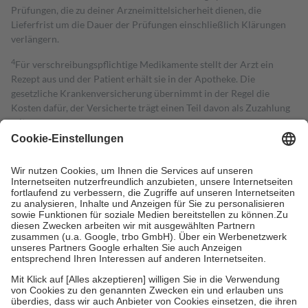
Prüfungen, die zu deiner Arzneimittelsicherheit dienen, die
Lieferfrist um die Dauer der Prüfungen einschließlich Klärungen
verlängern.
4
Für verschreibungspflichtige Medikamente stellt der Arzt ein
Rezept aus und der Patient erhält sie in der Apotheke. Die
gesetzliche Krankenversicherung übernimmt in der Regel die
Kosten dafür, der Versicherte trägt einen Teil davon als Zuzahlung
mit.
Grundsätzlich leisten Mitglieder Zuzahlungen in Höhe von zehn
Prozent des Abgabepreises,
mindestens
jedoch
fünf Euro
und
höchstens zehn Euro.
Es sind jedoch nie mehr als die tatsächlichen
Kosten der Leistung zu entrichten.
Diese Regeln gelten grundsätzlich auch für Online-Apotheken.
Bei Heilmitteln und häuslicher Krankenpflege beträgt die
Zuzahlung zehn Prozent der Kosten sowie zehn Euro je
Verordnung.
Um das Engagement der Versicherten für ihre eigene Gesundheit zu
stärken und die besondere Stellung der Familie zu unterstützen,
fallen
keine Zuzahlungen
an bei:
• Kindern und Jugendlichen bis zum vollendeten 18. Lebensjahr