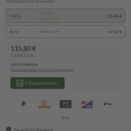
Abbildung kann abweichen
Spartipp
100 St
115,80 €
(1,16 € / 1 St)
30 St
47,47 €
(1,58 € / 1 St)
115,80 €
1,16 € / 1 St
sofort lieferbar
Preise inkl. MwSt. ggf. zzgl. Versandkosten
E-Rezept einlösen
Persönliche Beratung