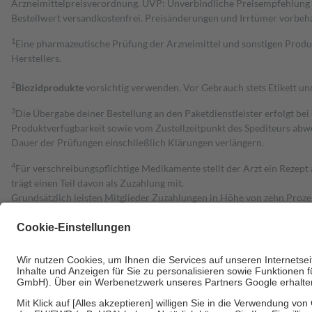
Arzneimittelpreisverordnung. UVP: Unverbindliche Preisempfehlung de
Bestell­wert versand­kosten­frei. Preisänderungen und Irrtümer vorbeh
1
Eine pharmazeutische Prüfung der Arzneimittel und sonstigen Pro
Herstellers.
2
Biozidprodukte
vorsichtig verwenden. Vor Gebrauch stets Etikett u
3
Die Übergabe deiner Bestellung an den Paketdienstleister erfolgt bei
Produktverfügbarkeit sowie vom Zustellzeitpunkt des Spediteurs abwe
Dauer der Prüfungen einschließlich Klärungen verlängern.
4
Für verschreibungspflichtige Medikamente stellt der Arzt ein Rezept 
trägt einen Teil davon als Zuzahlung mit.
Grundsätzlich leisten Mitglieder Zuzahlungen in Höhe von zehn Proz
zu entrichten.
Diese Regeln gelten grundsätzlich auch für Online-Apotheken.
Bei Heilmitteln und häuslicher Krankenpflege beträgt die Zuzahlung 
Um das Engagement der Versicherten für ihre eigene Gesundheit zu stä
• Kindern und Jugendlichen bis zum vollendeten 18. Lebensjahr mit
• Untersuchungen zur Vorsorge und Früherkennung, die von der GKV
• empfohlenen Schutzimpfungen