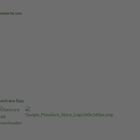
Bewerte uns
Sanicare App