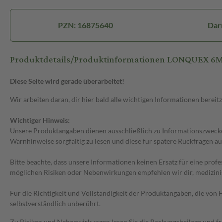
PZN: 16875640
Darr
Produktdetails/Produktinformationen LONQUEX 6
Diese Seite wird gerade überarbeitet!
Wir arbeiten daran, dir hier bald alle wichtigen Informationen bereitz
Wichtiger Hinweis:
Unsere Produktangaben dienen ausschließlich zu Informationszwecken
Warnhinweise sorgfältig zu lesen und diese für spätere Rückfragen au
Bitte beachte, dass unsere Informationen keinen Ersatz für eine prof
möglichen Risiken oder Nebenwirkungen empfehlen wir dir, medizini
Für die Richtigkeit und Vollständigkeit der Produktangaben, die vo
selbstverständlich unberührt.
Zu Risiken und Nebenwirkungen lesen Sie die Packungsbeilage und frag