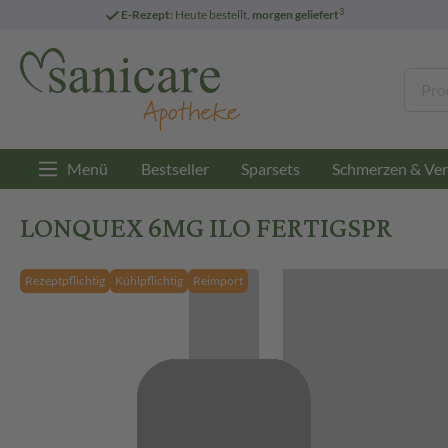
3
E-Rezept:
Heute bestellt,
morgen geliefert
Menü
Bestseller
Sparsets
Schmerzen & Ver
LONQUEX 6MG ILO FERTIGSPR
Rezeptpflichtig
Kühlpflichtig
Reimport