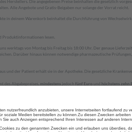
s Herstellers. Die angegebenen Preise beinhalten die gesetzlich vorgesc
alten. Alle Angebote und Gratis-Beigaben nur solange der Vorrat reicht.
dukte in deinem Warenkorb beinhaltet die Durchführung von Wechselwir
nd Produktinformationen lesen.
 uns werktags von Montag bis Freitag bis 18:00 Uhr. Der genaue Lieferze
ichen. Darüber hinaus können notwendige pharmazeutische Prüfungen, die
aus und der Patient erhält sie in der Apotheke. Die gesetzliche Krankenv
ent des Abgabepreises,
mindestens
jedoch
fünf Euro
und
höchstens zehn 
zehn Prozent der Kosten sowie zehn Euro je Verordnung.
rken und die besondere Stellung der Familie zu unterstützen, fallen
kein
 Ausnahme der Fahrkosten
 getragen werden