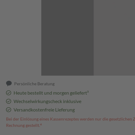
Abbildung kann abweichen
Persönliche Beratung
Heute bestellt und morgen geliefert³
Wechselwirkungscheck inklusive
Versandkostenfreie Lieferung
Bei der Einlösung eines Kassenrezeptes werden nur die gesetzlichen 
Rechnung gestellt.⁴