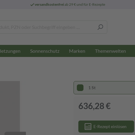
versandkostenfrei
ab 29 € und für E-Rezepte
letzungen
Sonnenschutz
Marken
Themenwelten
1 St
636,28 €
E-Rezept einlösen