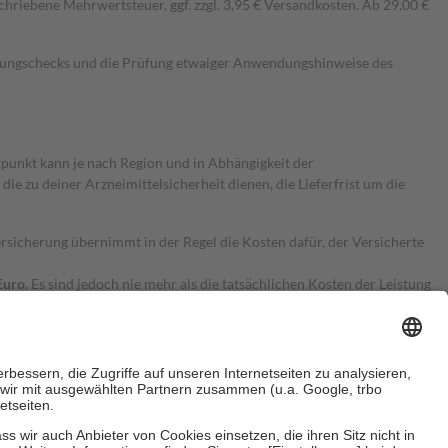
hriebene Mehrwertsteuer, ggf. zzgl. 3,95 € Versandkosten. Ab 29,00 €
kungschecks und die Prüfung etwaiger Anwendungshinweise des
itpunkt kann je nach Region und in Abhängigkeit der
 zu deiner Arzneimittelsicherheit dienen, die Lieferfrist um die
ersicherung übernimmt in der Regel die Kosten dafür, der Versicherte
Euro.
Es sind jedoch nie mehr als die tatsächlichen Kosten der Leistung
e Zuzahlungen
an bei: