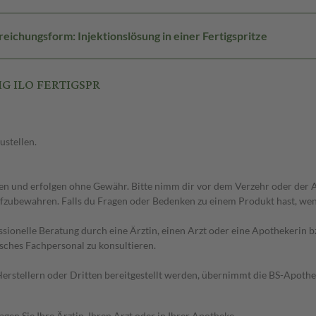
eichungsform: Injektionslösung in einer Fertigspritze
MG ILO FERTIGSPR
ustellen.
 und erfolgen ohne Gewähr. Bitte nimm dir vor dem Verzehr oder der An
fzubewahren. Falls du Fragen oder Bedenken zu einem Produkt hast, wende
essionelle Beratung durch eine Ärztin, einen Arzt oder eine Apothekerin
sches Fachpersonal zu konsultieren.
n Herstellern oder Dritten bereitgestellt werden, übernimmt die BS-Apot
en Sie Ihre Ärztin, Ihren Arzt oder in Ihrer Apotheke.