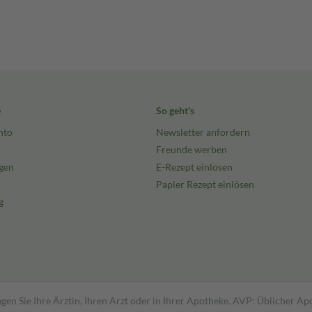
e
So geht's
nto
Newsletter anfordern
Freunde werben
gen
E-Rezept einlösen
Papier Rezept einlösen
g
gen Sie Ihre Ärztin, Ihren Arzt oder in Ihrer Apotheke. AVP: Üblicher A