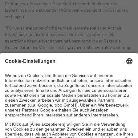
Prüfungen, die zu deiner Arzneimittelsicherheit dienen, die
Lieferfrist um die Dauer der Prüfungen einschließlich Klärungen
verlängern.
4
Für verschreibungspflichtige Medikamente stellt der Arzt ein
Rezept aus und der Patient erhält sie in der Apotheke. Die
gesetzliche Krankenversicherung übernimmt in der Regel die
Kosten dafür, der Versicherte trägt einen Teil davon als Zuzahlung
mit.
Grundsätzlich leisten Mitglieder Zuzahlungen in Höhe von zehn
Prozent des Abgabepreises,
mindestens
jedoch
fünf Euro
und
höchstens zehn Euro.
Es sind jedoch nie mehr als die tatsächlichen
Kosten der Leistung zu entrichten.
Diese Regeln gelten grundsätzlich auch für Online-Apotheken.
Bei Heilmitteln und häuslicher Krankenpflege beträgt die
Zuzahlung zehn Prozent der Kosten sowie zehn Euro je
Verordnung.
Um das Engagement der Versicherten für ihre eigene Gesundheit zu
stärken und die besondere Stellung der Familie zu unterstützen,
fallen
keine Zuzahlungen
an bei:
• Kindern und Jugendlichen bis zum vollendeten 18. Lebensjahr
mit Ausnahme der Fahrkosten