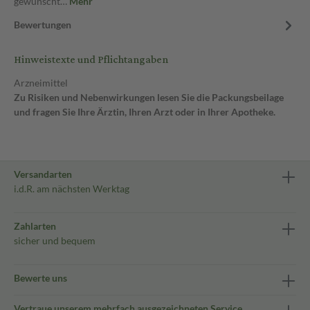
gewünscht…
Mehr
Bewertungen
Hinweistexte und Pflichtangaben
Arzneimittel
Zu Risiken und Nebenwirkungen lesen Sie die Packungsbeilage
und fragen Sie Ihre Ärztin, Ihren Arzt oder in Ihrer Apotheke.
Versandarten
i.d.R. am nächsten Werktag
Zahlarten
sicher und bequem
Bewerte uns
Vertraue unserem mehrfach ausgezeichneten Service