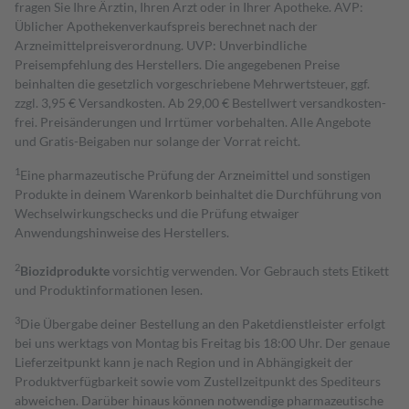
fragen Sie Ihre Ärztin, Ihren Arzt oder in Ihrer Apotheke. AVP:
Üblicher Apothekenverkaufspreis berechnet nach der
Arzneimittelpreisverordnung. UVP: Unverbindliche
Preisempfehlung des Herstellers. Die angegebenen Preise
beinhalten die gesetzlich vorgeschriebene Mehrwertsteuer, ggf.
zzgl. 3,95 € Versandkosten. Ab 29,00 € Bestell­wert versand­kosten­
frei. Preisänderungen und Irrtümer vorbehalten. Alle Angebote
und Gratis-Beigaben nur solange der Vorrat reicht.
1
Eine pharmazeutische Prüfung der Arzneimittel und sonstigen
Produkte in deinem Warenkorb beinhaltet die Durchführung von
Wechselwirkungschecks und die Prüfung etwaiger
Anwendungshinweise des Herstellers.
2
Biozidprodukte
vorsichtig verwenden. Vor Gebrauch stets Etikett
und Produktinformationen lesen.
3
Die Übergabe deiner Bestellung an den Paketdienstleister erfolgt
bei uns werktags von Montag bis Freitag bis 18:00 Uhr. Der genaue
Lieferzeitpunkt kann je nach Region und in Abhängigkeit der
Produktverfügbarkeit sowie vom Zustellzeitpunkt des Spediteurs
abweichen. Darüber hinaus können notwendige pharmazeutische