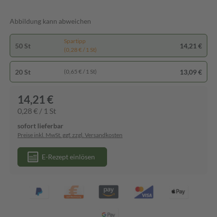
Abbildung kann abweichen
Spartipp
50 St
14,21 €
(0,28 € / 1 St)
20 St
13,09 €
(0,65 € / 1 St)
14,21 €
0,28 € / 1 St
sofort lieferbar
Preise inkl. MwSt. ggf. zzgl. Versandkosten
E-Rezept einlösen