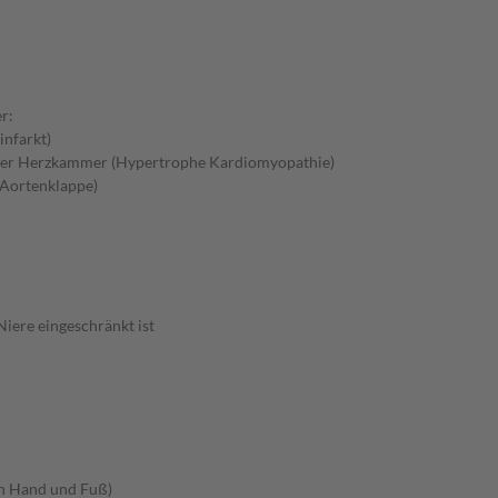
r:
nfarkt)
 der Herzkammer (Hypertrophe Kardiomyopathie)
 Aortenklappe)
iere eingeschränkt ist
an Hand und Fuß)