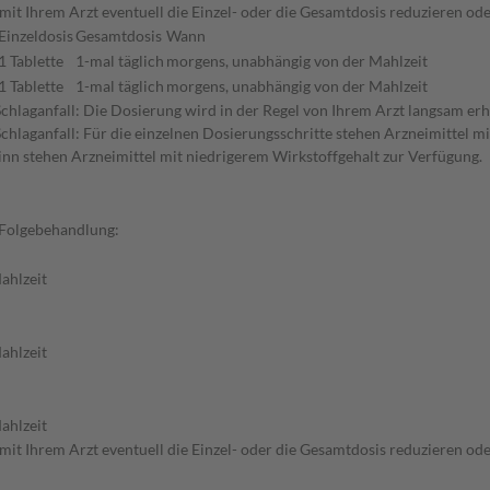
mit Ihrem Arzt eventuell die Einzel- oder die Gesamtdosis reduzieren o
Einzeldosis
Gesamtdosis
Wann
1 Tablette
1-mal täglich
morgens, unabhängig von der Mahlzeit
1 Tablette
1-mal täglich
morgens, unabhängig von der Mahlzeit
ganfall: Die Dosierung wird in der Regel von Ihrem Arzt langsam erhöht
aganfall: Für die einzelnen Dosierungsschritte stehen Arzneimittel mit
inn stehen Arzneimittel mit niedrigerem Wirkstoffgehalt zur Verfügung.
 Folgebehandlung:
ahlzeit
ahlzeit
ahlzeit
mit Ihrem Arzt eventuell die Einzel- oder die Gesamtdosis reduzieren o