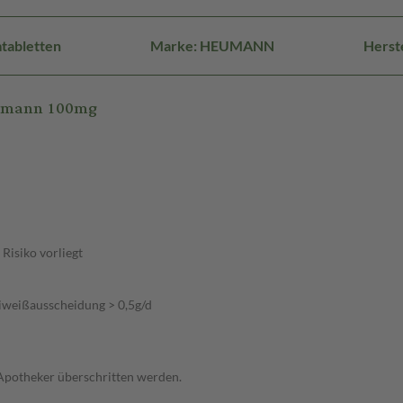
tabletten
Marke: HEUMANN
Herst
eumann 100mg
Risiko vorliegt
iweißausscheidung > 0,5g/d
 Apotheker überschritten werden.