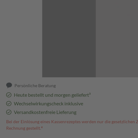
Abbildung kann abweichen
Persönliche Beratung
Heute bestellt und morgen geliefert³
Wechselwirkungscheck inklusive
Versandkostenfreie Lieferung
Bei der Einlösung eines Kassenrezeptes werden nur die gesetzlichen 
Rechnung gestellt.⁴