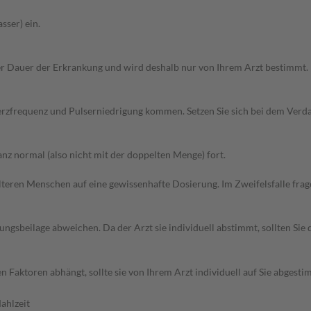
sser) ein.
r Dauer der Erkrankung und wird deshalb nur von Ihrem Arzt bestimmt.
erzfrequenz und Pulserniedrigung kommen. Setzen Sie sich bei dem Verd
z normal (also nicht mit der doppelten Menge) fort.
d älteren Menschen auf eine gewissenhafte Dosierung. Im Zweifelsfalle f
gsbeilage abweichen. Da der Arzt sie individuell abstimmt, sollten Si
 Faktoren abhängt, sollte sie von Ihrem Arzt individuell auf Sie abges
ahlzeit