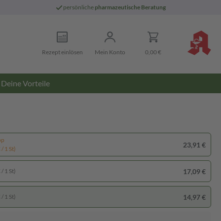
persönliche
pharmazeutische Beratung
Rezept einlösen
Mein Konto
0,00 €
Deine Vorteile
pp
23,91 €
/ 1 St)
17,09 €
/ 1 St)
14,97 €
/ 1 St)