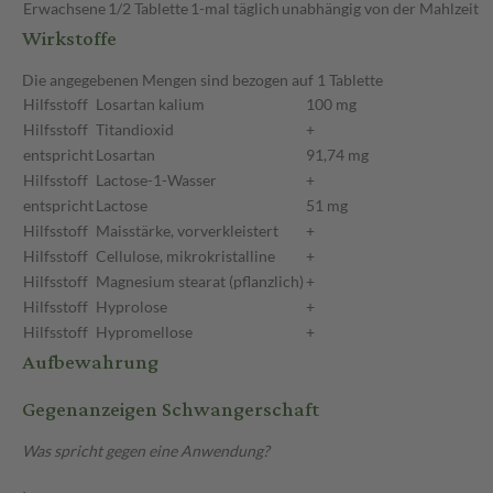
Erwachsene
1/2 Tablette
1-mal täglich
unabhängig von der Mahlzeit
Wirkstoffe
Die angegebenen Mengen sind bezogen auf 1 Tablette
Hilfsstoff
Losartan kalium
100 mg
Hilfsstoff
Titandioxid
+
entspricht
Losartan
91,74 mg
Hilfsstoff
Lactose-1-Wasser
+
entspricht
Lactose
51 mg
Hilfsstoff
Maisstärke, vorverkleistert
+
Hilfsstoff
Cellulose, mikrokristalline
+
Hilfsstoff
Magnesium stearat (pflanzlich)
+
Hilfsstoff
Hyprolose
+
Hilfsstoff
Hypromellose
+
Aufbewahrung
Gegenanzeigen Schwangerschaft
Was spricht gegen eine Anwendung?