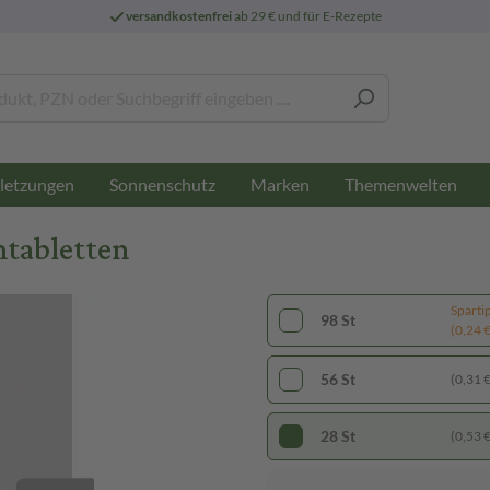
versandkostenfrei
ab 29 € und für E-Rezepte
letzungen
Sonnenschutz
Marken
Themenwelten
mtabletten
Sparti
98 St
(0,24 € 
56 St
(0,31 € 
28 St
(0,53 € 