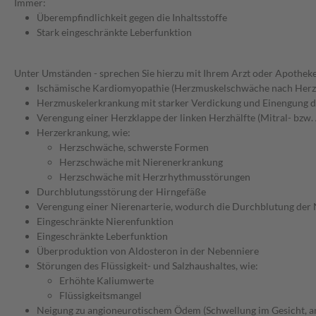
Immer:
Überempfindlichkeit gegen die Inhaltsstoffe
Stark eingeschränkte Leberfunktion
Unter Umständen - sprechen Sie hierzu mit Ihrem Arzt oder Apotheke
Ischämische Kardiomyopathie (Herzmuskelschwäche nach Herzi
Herzmuskelerkrankung mit starker Verdickung und Einengung
Verengung einer Herzklappe der linken Herzhälfte (Mitral- bzw.
Herzerkrankung, wie:
Herzschwäche, schwerste Formen
Herzschwäche mit Nierenerkrankung
Herzschwäche mit Herzrhythmusstörungen
Durchblutungsstörung der Hirngefäße
Verengung einer Nierenarterie, wodurch die Durchblutung der N
Eingeschränkte Nierenfunktion
Eingeschränkte Leberfunktion
Überproduktion von Aldosteron in der Nebenniere
Störungen des Flüssigkeit- und Salzhaushaltes, wie:
Erhöhte Kaliumwerte
Flüssigkeitsmangel
Neigung zu angioneurotischem Ödem (Schwellung im Gesicht, 