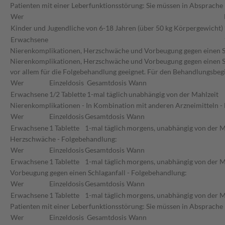
Patienten mit einer Leberfunktionsstörung: Sie müssen in Absprache 
Wer
Kinder und Jugendliche von 6-18 Jahren (über 50 kg Körpergewicht)
Erwachsene
Nierenkomplikationen, Herzschwäche und Vorbeugung gegen einen Schla
Nierenkomplikationen, Herzschwäche und Vorbeugung gegen einen Schl
vor allem für die Folgebehandlung geeignet. Für den Behandlungsbeg
Wer
Einzeldosis
Gesamtdosis
Wann
Erwachsene
1/2 Tablette
1-mal täglich
unabhängig von der Mahlzeit
Nierenkomplikationen - In Kombination mit anderen Arzneimitteln -
Wer
Einzeldosis
Gesamtdosis
Wann
Erwachsene
1 Tablette
1-mal täglich
morgens, unabhängig von der M
Herzschwäche - Folgebehandlung:
Wer
Einzeldosis
Gesamtdosis
Wann
Erwachsene
1 Tablette
1-mal täglich
morgens, unabhängig von der M
Vorbeugung gegen einen Schlaganfall - Folgebehandlung:
Wer
Einzeldosis
Gesamtdosis
Wann
Erwachsene
1 Tablette
1-mal täglich
morgens, unabhängig von der M
Patienten mit einer Leberfunktionsstörung: Sie müssen in Absprache 
Wer
Einzeldosis
Gesamtdosis
Wann