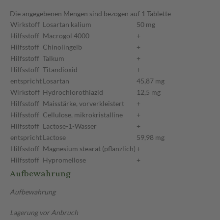
Die angegebenen Mengen sind bezogen auf 1 Tablette
Wirkstoff
Losartan kalium
50 mg
Hilfsstoff
Macrogol 4000
+
Hilfsstoff
Chinolingelb
+
Hilfsstoff
Talkum
+
Hilfsstoff
Titandioxid
+
entspricht
Losartan
45,87 mg
Wirkstoff
Hydrochlorothiazid
12,5 mg
Hilfsstoff
Maisstärke, vorverkleistert
+
Hilfsstoff
Cellulose, mikrokristalline
+
Hilfsstoff
Lactose-1-Wasser
+
entspricht
Lactose
59,98 mg
Hilfsstoff
Magnesium stearat (pflanzlich)
+
Hilfsstoff
Hypromellose
+
Aufbewahrung
Aufbewahrung
Lagerung vor Anbruch