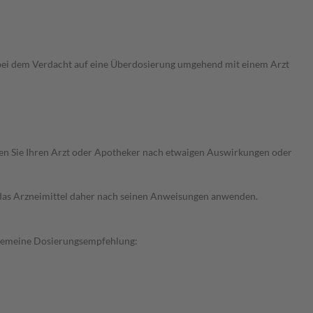
 bei dem Verdacht auf eine Überdosierung umgehend mit einem Arzt
ragen Sie Ihren Arzt oder Apotheker nach etwaigen Auswirkungen oder
e das Arzneimittel daher nach seinen Anweisungen anwenden.
llgemeine Dosierungsempfehlung: