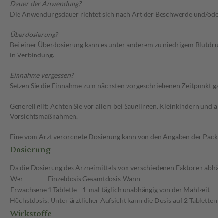
Dauer der Anwendung?
Die Anwendungsdauer richtet sich nach Art der Beschwerde und/ode
Überdosierung?
Bei einer Überdosierung kann es unter anderem zu niedrigem Blutdr
in Verbindung.
Einnahme vergessen?
Setzen Sie die Einnahme zum nächsten vorgeschriebenen Zeitpunkt gan
Generell gilt: Achten Sie vor allem bei Säuglingen, Kleinkindern un
Vorsichtsmaßnahmen.
Eine vom Arzt verordnete Dosierung kann von den Angaben der Packun
Dosierung
Da die Dosierung des Arzneimittels von verschiedenen Faktoren abhän
Wer
Einzeldosis
Gesamtdosis
Wann
Erwachsene
1 Tablette
1-mal täglich
unabhängig von der Mahlzeit
Höchstdosis: Unter ärztlicher Aufsicht kann die Dosis auf 2 Tablette
Wirkstoffe