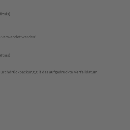
ltnis)
e verwendet werden!
ltnis)
r Durchdrückpackung gilt das aufgedruckte Verfalldatum.