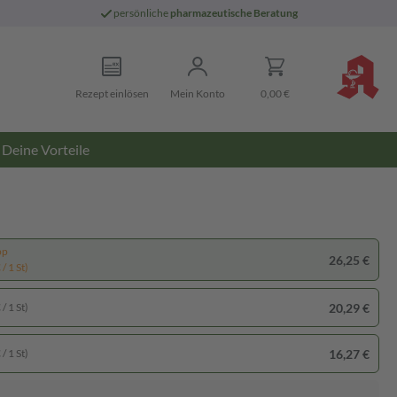
persönliche
pharmazeutische Beratung
Rezept einlösen
Mein Konto
0,00 €
Deine Vorteile
pp
26,25 €
/ 1 St)
20,29 €
/ 1 St)
16,27 €
/ 1 St)