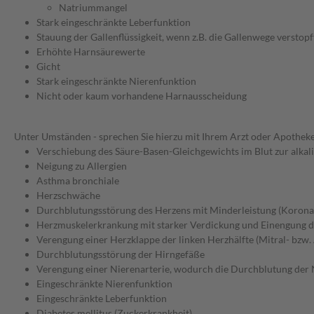
Natriummangel
Stark eingeschränkte Leberfunktion
Stauung der Gallenflüssigkeit, wenn z.B. die Gallenwege verstopft
Erhöhte Harnsäurewerte
Gicht
Stark eingeschränkte Nierenfunktion
Nicht oder kaum vorhandene Harnausscheidung
Unter Umständen - sprechen Sie hierzu mit Ihrem Arzt oder Apotheke
Verschiebung des Säure-Basen-Gleichgewichts im Blut zur alkali
Neigung zu Allergien
Asthma bronchiale
Herzschwäche
Durchblutungsstörung des Herzens mit Minderleistung (Korona
Herzmuskelerkrankung mit starker Verdickung und Einengung
Verengung einer Herzklappe der linken Herzhälfte (Mitral- bzw.
Durchblutungsstörung der Hirngefäße
Verengung einer Nierenarterie, wodurch die Durchblutung der N
Eingeschränkte Nierenfunktion
Eingeschränkte Leberfunktion
Diabetes mellitus (Zuckerkrankheit)