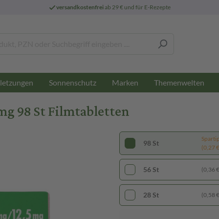
versandkostenfrei
ab 29 € und für E-Rezepte
letzungen
Sonnenschutz
Marken
Themenwelten
g 98 St Filmtabletten
Sparti
98 St
(0,27 € 
56 St
(0,36 € 
28 St
(0,58 € 