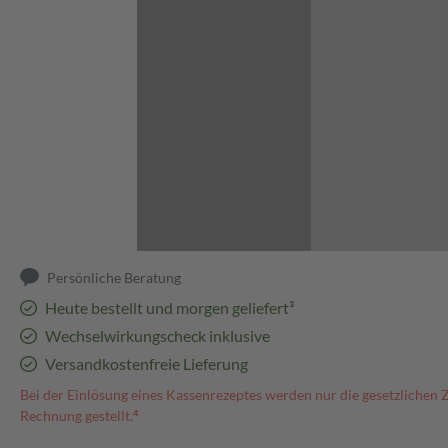
Abbildung kann abweichen
Persönliche Beratung
Heute bestellt und morgen geliefert³
Wechselwirkungscheck inklusive
Versandkostenfreie Lieferung
Bei der Einlösung eines Kassenrezeptes werden nur die gesetzlichen 
Rechnung gestellt.⁴