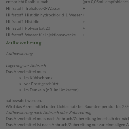
entspricht
Ranibizumab
(pro 0,05ml: empfohlenes
Hilfsstoff
Trehalose-2-Wasser
+
Hilfsstoff
Histidin hydrochlorid-1-Wasser
+
Hilfsstoff
Histidin
+
Hilfsstoff
Polysorbat 20
+
Hilfsstoff
Wasser für Injektionszwecke
+
Aufbewahrung
Aufbewahrung
Lagerung vor Anbruch
Das Arzneimittel muss
im Kühlschrank
vor Frost geschützt
im Dunkeln (z.B. im Umkarton)
aufbewahrt werden.
Wird das Arzneimittel unter Lichtschutz bei Raumtemperatur bis 25
Aufbewahrung nach Anbruch oder Zubereitung
Das Arzneimittel muss nach Anbruch/Zubereitung innerhalb der näc
Das Arzneimittel ist nach Anbruch/Zubereitung nur zur einmaligen