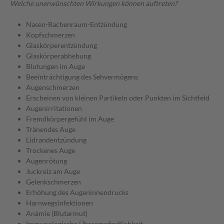
Welche unerwünschten Wirkungen können auftreten?
Nasen-Rachenraum-Entzündung
Kopfschmerzen
Glaskörperentzündung
Glaskörperabhebung
Blutungen im Auge
Beeinträchtigung des Sehvermögens
Augenschmerzen
Erscheinen von kleinen Partikeln oder Punkten im Sichtfeld
Augenirritationen
Fremdkörpergefühl im Auge
Tränendes Auge
Lidrandentzündung
Trockenes Auge
Augenrötung
Juckreiz am Auge
Gelenkschmerzen
Erhöhung des Augeninnendrucks
Harnwegsinfektionen
Anämie (Blutarmut)
Immunologische Überempfindlichkeit