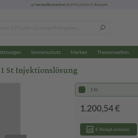
versandkostenfrei
ab 29 € und für E-Rezepte
letzungen
Sonnenschutz
Marken
Themenwelten
1 St Injektionslösung
1 St
1.200,54 €
E-Rezept einlösen