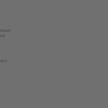
tzhaut)
aut)
pers)