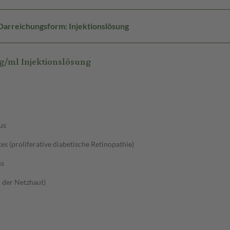
Darreichungsform: Injektionslösung
g/ml Injektionslösung
us
(proliferative diabetische Retinopathie)
ss
 der Netzhaut)