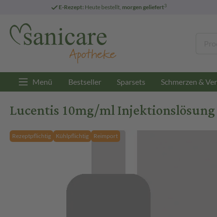
3
E-Rezept:
Heute bestellt,
morgen geliefert
Menü
Bestseller
Sparsets
Schmerzen & Ver
Lucentis 10mg/ml Injektionslösung 
Rezeptpflichtig
Kühlpflichtig
Reimport